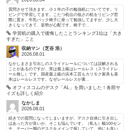
質問させて頂きます。小１年の子の勉強机についてです。リ
ビングで学習してます。こたつ机位の低さの机をリビング窓
際に置き、牛乳パック椅子に座って勉強してますが、少し大
きくなってきて、姿勢が心配です。椅子で...
学習机の購入で後悔したことランキング1位は「大き
すぎた」こと
収納マン（芝谷 浩）
2026.08.01
なかしまさま引出しのスライドレールについては誤解される
ことがあるのですが、実は最上級はレールレス（スライドレ
ール無し）です。国産最上級の浜本工芸もカリモク家具も基
本はレールレスです。なぜレールレスが素...
オフィスコムのデスク「AL」を買いました！各部サ
イズも詳しく紹介
なかしま
2026.08.01
続きでの質問になってしまいますが、デスク自体に引き出し
はあった方が良いか、そこも悩んでいす。（私も）幅100セン
チ、テーパー脚のデスクをメインで探していて、他にも良い