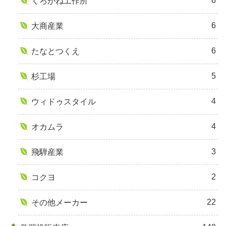
6
くろがね工作所
6
大商産業
6
たなとつくえ
5
杉工場
4
ウィドゥスタイル
4
オカムラ
3
飛騨産業
2
コクヨ
22
その他メーカー