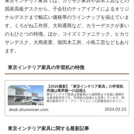
東京インテリア家具では、カリモク家具や浜本工芸などの
国産高級デスクから、子会社のティアイアイによるオリジ
ナルデスクまで幅広い価格帯のラインナップを揃えていま
す。くろがね工作所、大和通商など、カラーデスクが多い
のもひとつの特徴。ほか、コイズミファニテック、ヒカリ
サンデスク、大商産業、堀田木工所、小島工芸などもあり
ます。
東京インテリア家具の学習机の特徴
【2026最新】「東京インテリア家具」の学習机
売場は業界随一の品揃え
東京インテリア家具は青森県から福岡県まで全国に展開す
る家具販売店です。学習机の品揃えも充実しています。利
根川家具やティ・アイ・アイといった関連会社のオリジナ
ルデスクのほか、大和通商、ヒカリサンデスク、コイズミ
ファニテック、カリモク家具、浜本工芸などが揃っていま
2024.03.23
desk.shunoman.com
す。
東京インテリア家具に関する最新記事