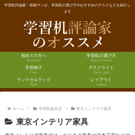
学習机評論家・収納マンが、学習机の選び方やおすすめのデスクなどを紹介し
ます
初めての方へ
学習机の選び方
Welcome
How to Choice
学習椅子
デスクライト
Chair
Desk Light
ランドセルラック
レイアウト
Rack
Layout
ホーム
学習机販売店
東京インテリア家具
東京インテリア家具