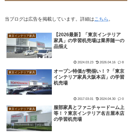
当ブログは広告を掲載しています。詳細は
こちら
。
【2026最新】「東京インテリア
東京インテリア家具
家具」の学習机売場は業界随一の
品揃え
2024.03.23
2026.04.16
8
オープン特価が勢揃い！？「東京
東京インテリア家具
インテリア家具大阪本店」の学習
机売場
2017.03.01
2024.04.30
0
服部家具とファニチャードーム上
東京インテリア家具
等！？東京インテリア名古屋本店
の学習机売場