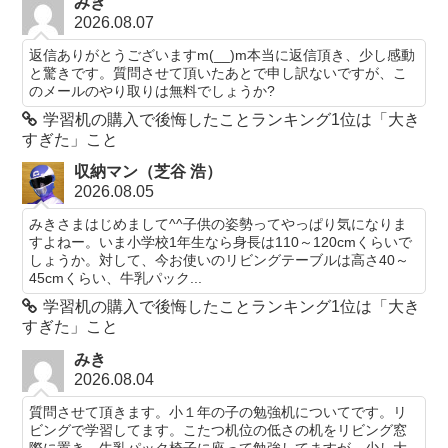
みき
2026.08.07
返信ありがとうございますm(__)m本当に返信頂き、少し感動
と驚きです。質問させて頂いたあとで申し訳ないですが、こ
のメールのやり取りは無料でしょうか?
学習机の購入で後悔したことランキング1位は「大き
すぎた」こと
収納マン（芝谷 浩）
2026.08.05
みきさまはじめまして^^子供の姿勢ってやっぱり気になりま
すよねー。いま小学校1年生なら身長は110～120cmくらいで
しょうか。対して、今お使いのリビングテーブルは高さ40～
45cmくらい、牛乳パック...
学習机の購入で後悔したことランキング1位は「大き
すぎた」こと
みき
2026.08.04
質問させて頂きます。小１年の子の勉強机についてです。リ
ビングで学習してます。こたつ机位の低さの机をリビング窓
際に置き、牛乳パック椅子に座って勉強してますが、少し大