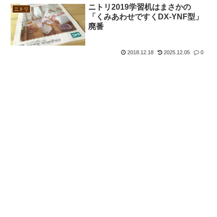
ニトリ2019学習机はまさかの
ニトリ
「くみあわせですくDX-YNF型」
廃番
2018.12.18
2025.12.05
0