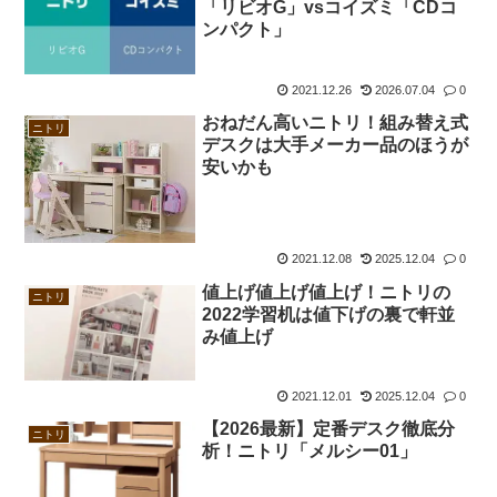
「リビオG」vsコイズミ「CDコ
ンパクト」
2021.12.26
2026.07.04
0
おねだん高いニトリ！組み替え式
ニトリ
デスクは大手メーカー品のほうが
安いかも
2021.12.08
2025.12.04
0
値上げ値上げ値上げ！ニトリの
ニトリ
2022学習机は値下げの裏で軒並
み値上げ
2021.12.01
2025.12.04
0
【2026最新】定番デスク徹底分
ニトリ
析！ニトリ「メルシー01」