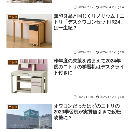
2024.02.17
2026.04.29
4
無印良品と同じくリノリウム！ニ
ニトリ
トリ「デスクワゴンセットIR24」
は一生紀？
2024.02.10
2024.03.12
0
昨年度の失策を踏まえて2024年
ニトリ
度のニトリの学習机はデスクライ
ト付きに
2023.11.04
2025.12.20
0
オワコンだったはずのニトリの
ニトリ
2023学習机が実質値引きで反転
攻勢に？