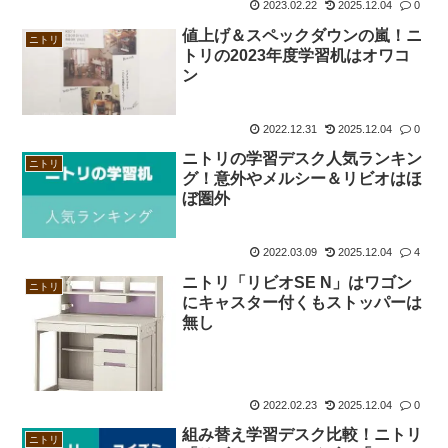
2023.02.22
2025.12.04
0
値上げ＆スペックダウンの嵐！ニ
ニトリ
トリの2023年度学習机はオワコ
ン
2022.12.31
2025.12.04
0
ニトリの学習デスク人気ランキン
ニトリ
グ！意外やメルシー＆リビオはほ
ぼ圏外
2022.03.09
2025.12.04
4
ニトリ「リビオSE N」はワゴン
ニトリ
にキャスター付くもストッパーは
無し
2022.02.23
2025.12.04
0
組み替え学習デスク比較！ニトリ
ニトリ