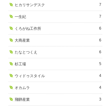
7
ヒカリサンデスク
7
一生紀
6
くろがね工作所
6
大商産業
6
たなとつくえ
5
杉工場
4
ウィドゥスタイル
4
オカムラ
3
飛騨産業