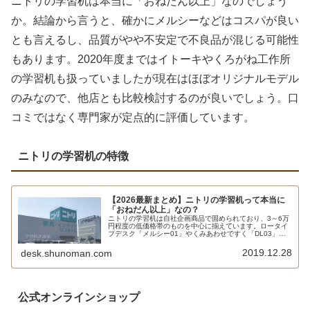
ニトリの学習机は本当に「おねだん以上」なのでしょう
か。結論から言うと、確かにメルシーなどはコスパが良い
とも言えるし、品質がやや不安定で不良品が混じる可能性
もあります。2020年度まではイトーキやくろがね工作所
の学習机も扱っていましたが現在はほぼオリジナルモデル
のみなので、他店とも比較検討するのが良いでしょう。口
コミではなく専門家が定点的に評価しています。
ニトリの学習机の特徴
【2026最新まとめ】ニトリの学習机って本当に
「おねだん以上」なの？
ニトリの学習机は自社企画商品で固められており、3～6万
円程度の低価格帯のものを中心に揃えています。ロータイ
プデスク「メルシー01」やくみあわせですく「DL03」な
どが主力です。コイズミファニテック、イトーキ、くろが
ね工作所は事実上撤退。安く買う方法も解説します。
2019.12.28
desk.shunoman.com
公式オンラインショップ