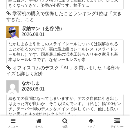
きくなってきて、姿勢が心配です。椅子で...
学習机の購入で後悔したことランキング1位は「大き
すぎた」こと
収納マン（芝谷 浩）
2026.08.01
なかしまさま引出しのスライドレールについては誤解される
ことがあるのですが、実は最上級はレールレス（スライドレ
ール無し）です。国産最上級の浜本工芸もカリモク家具も基
本はレールレスです。なぜレールレスが素...
オフィスコムのデスク「AL」を買いました！各部サ
イズも詳しく紹介
なかしま
2026.08.01
続きでの質問になってしまいますが、デスク自体に引き出し
はあった方が良いか、そこも悩んでいす。（私も）幅100セン
チ、テーパー脚のデスクをメインで探していて、他にも良い
なと思ったものは“セレクト”でした...
オフィスコムのデスク「AL」を買いました！各部サ
メニュー
ホーム
検索
トップ
サイドバー
イズも詳しく紹介