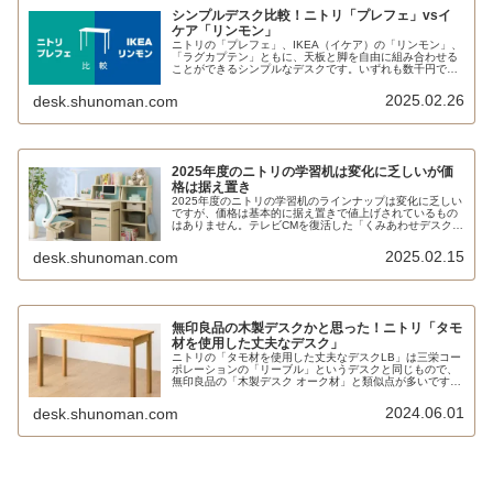
シンプルデスク比較！ニトリ「プレフェ」vsイ
ケア「リンモン」
ニトリの「プレフェ」、IKEA（イケア）の「リンモン」、
「ラグカプテン」ともに、天板と脚を自由に組み合わせる
ことができるシンプルなデスクです。いずれも数千円で手
に入る価格の安さが魅力です。どういった違いがあるのか
比較してみました。
2025.02.26
desk.shunoman.com
2025年度のニトリの学習机は変化に乏しいが価
格は据え置き
2025年度のニトリの学習机のラインナップは変化に乏しい
ですが、価格は基本的に据え置きで値上げされているもの
はありません。テレビCMを復活した「くみあわせデスク
DL02」でどれだけ売上を確保できるかが肝となるでしょ
う。
2025.02.15
desk.shunoman.com
無印良品の木製デスクかと思った！ニトリ「タモ
材を使用した丈夫なデスク」
ニトリの「タモ材を使用した丈夫なデスクLB」は三栄コー
ポレーションの「リーブル」というデスクと同じもので、
無印良品の「木製デスク オーク材」と類似点が多いです。
タモとオークで木目に少し違いがあるものの、色やサイ
ズ、低価格という点で、比較する価値はあると思います。
2024.06.01
desk.shunoman.com