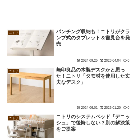
パンチング収納も！ニトリがクラ
ニトリ
ンプ式のタブレット＆書見台を発
売
2024.09.25
2026.04.04
0
無印良品の木製デスクかと思っ
ニトリ
た！ニトリ「タモ材を使用した丈
夫なデスク」
2024.06.01
2026.01.20
0
ニトリのシステムベッド「デニッ
ニトリ
シュ」で後悔しない？別の解決策
をご提案