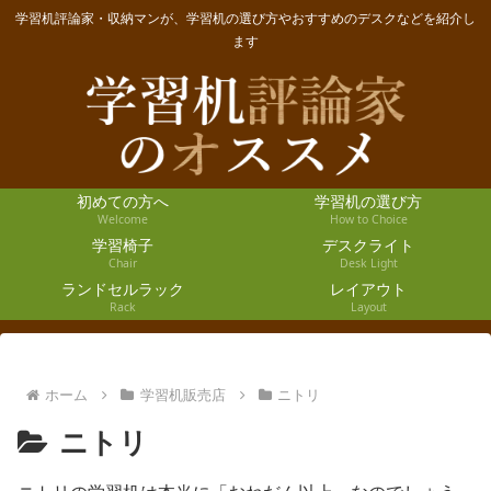
学習机評論家・収納マンが、学習机の選び方やおすすめのデスクなどを紹介し
ます
初めての方へ
学習机の選び方
Welcome
How to Choice
学習椅子
デスクライト
Chair
Desk Light
ランドセルラック
レイアウト
Rack
Layout
ホーム
学習机販売店
ニトリ
ニトリ