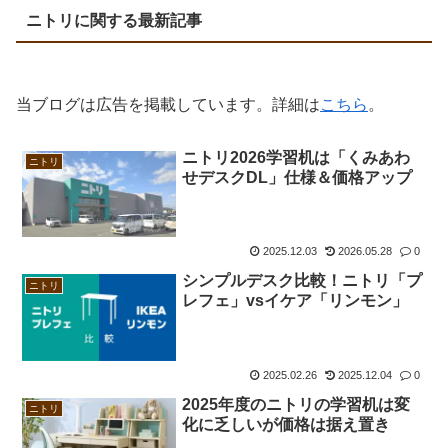
ニトリに関する最新記事
当ブログは広告を掲載しています。詳細は
こちら
。
ニトリ2026学習机は「くみあわ
ニトリ
せデスクDL」仕様＆価格アップ
2025.12.03
2026.05.28
0
シンプルデスク比較！ニトリ「プ
ニトリ
レフェ」vsイケア「リンモン」
2025.02.26
2025.12.04
0
2025年度のニトリの学習机は変
ニトリ
化に乏しいが価格は据え置き