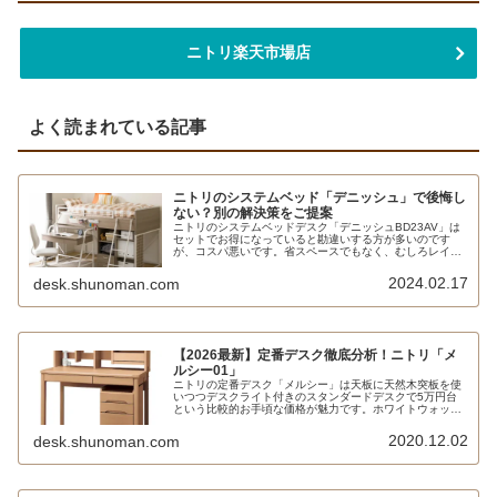
ニトリ楽天市場店
よく読まれている記事
ニトリのシステムベッド「デニッシュ」で後悔し
ない？別の解決策をご提案
ニトリのシステムベッドデスク「デニッシュBD23AV」は
セットでお得になっていると勘違いする方が多いのです
が、コスパ悪いです。省スペースでもなく、むしろレイア
ウトが難しいです。収納は付いていますが、まったく十分
とは言えません。何よりデスクがショボいです。
2024.02.17
desk.shunoman.com
【2026最新】定番デスク徹底分析！ニトリ「メ
ルシー01」
ニトリの定番デスク「メルシー」は天板に天然木突板を使
いつつデスクライト付きのスタンダードデスクで5万円台
という比較的お手頃な価格が魅力です。ホワイトウォッシ
ュ、ライトブラウン、ミドルブラウンの3色展開で、男女
ともに人気というのも大きいと思います。ライバルは無印
2020.12.02
desk.shunoman.com
良品やイトーキ、コイズミファニテックなど。