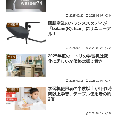
2025.02.22
2025.03.07
0
國新産業のバランススタディが
学習椅子
「balans(R)chair」にリニューア
ル！
2025.02.19
2025.09.23
2
2025年度のニトリの学習机は変
ニトリ
化に乏しいが価格は据え置き
2025.02.15
2025.12.04
4
学習机使用者の半数以上が1日1時
学習環境
間以上学習、テーブル使用者の約
2倍
2025.02.12
0