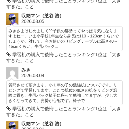
学習机の購入で後悔したことランキング1位は「大き
すぎた」こと
収納マン（芝谷 浩）
2026.08.05
みきさまはじめまして^^子供の姿勢ってやっぱり気になりま
すよねー。いま小学校1年生なら身長は110～120cmくらいで
しょうか。対して、今お使いのリビングテーブルは高さ40～
45cmくらい、牛乳パック...
学習机の購入で後悔したことランキング1位は「大き
すぎた」こと
みき
2026.08.04
質問させて頂きます。小１年の子の勉強机についてです。リ
ビングで学習してます。こたつ机位の低さの机をリビング窓
際に置き、牛乳パック椅子に座って勉強してますが、少し大
きくなってきて、姿勢が心配です。椅子で...
学習机の購入で後悔したことランキング1位は「大き
すぎた」こと
収納マン（芝谷 浩）