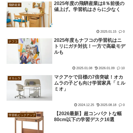
2025年度の飛騨産業は8％前後の
飛騨産業
値上げ。学習机はさらに少なく
2025.01.15
0
2025年度もナフコの学習机はニ
ナフコ
トリにガチ対抗！一方で高級モデ
ルも
2025.01.08
2026.01.09
10
マクアケで目標の7倍突破！オカ
オカムラ
ムラの子ども向け学習家具「ミル
ミオ」
2024.12.25
2025.08.18
0
【2026最新】超コンパクトな幅
学習机ピックアップ
80cm以下の学習デスク16選