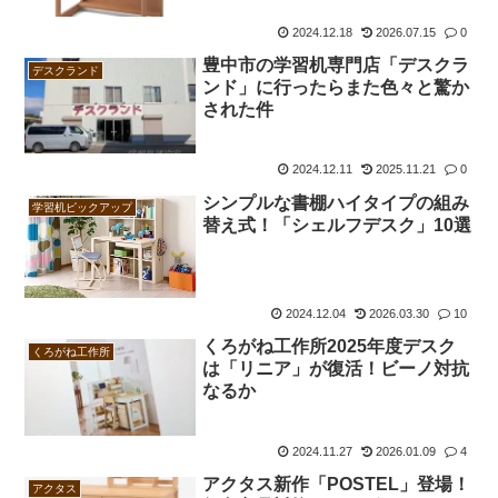
2024.12.18
2026.07.15
0
豊中市の学習机専門店「デスクラ
デスクランド
ンド」に行ったらまた色々と驚か
された件
2024.12.11
2025.11.21
0
シンプルな書棚ハイタイプの組み
学習机ピックアップ
替え式！「シェルフデスク」10選
2024.12.04
2026.03.30
10
くろがね工作所2025年度デスク
くろがね工作所
は「リニア」が復活！ビーノ対抗
なるか
2024.11.27
2026.01.09
4
アクタス新作「POSTEL」登場！
アクタス