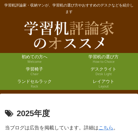
学習机評論家・収納マンが、学習机の選び方やおすすめのデスクなどを紹介し
ます
初めての方へ
学習机の選び方
Welcome
How to Choice
学習椅子
デスクライト
Chair
Desk Light
ランドセルラック
レイアウト
Rack
Layout
2025年度
当ブログは広告を掲載しています。詳細は
こちら
。