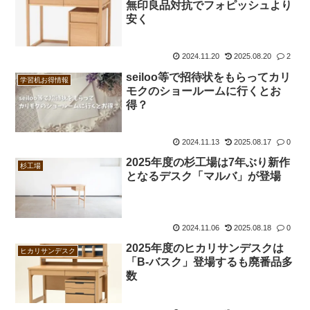
無印良品対抗でフォピッシュより
安く
2024.11.20
2025.08.20
2
seiloo等で招待状をもらってカリ
学習机お得情報
モクのショールームに行くとお
得？
2024.11.13
2025.08.17
0
2025年度の杉工場は7年ぶり新作
杉工場
となるデスク「マルバ」が登場
2024.11.06
2025.08.18
0
2025年度のヒカリサンデスクは
ヒカリサンデスク
「B-バスク」登場するも廃番品多
数