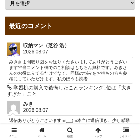
最近のコメント
収納マン（芝谷 浩）
2026.08.07
みきさま間取り図をお送りくださいましてありがとうござい
ます^^当コメント欄でのご相談はもちろん無料です。みきさ
んのお役に立てるだけでなく、同様の悩みをお持ちの方も参
考にしていただけます。私のほうも読者...
学習机の購入で後悔したことランキング1位は「大き
すぎた」こと
みき
2026.08.07
返信ありがとうございますm(__)m本当に返信頂き、少し感動
と驚きです。質問させて頂いたあとで申し訳ないですが、こ
のメールのやり取りは無料でしょうか?
メニュー
ホーム
検索
トップ
サイドバー