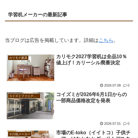
学習机メーカーの最新記事
当ブログは広告を掲載しています。詳細は
こちら
。
カリモク2027学習机は全品10％
カリモク家具
値上げ！カリーシル廃番決定
2026.07.08
0
コイズミが2026年6月1日からの
コイズミファニテック
一部商品価格改定を発表
2026.07.01
0
市場のE-toko（イイトコ）子供チ
その他メーカー