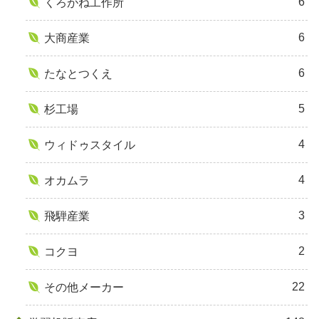
6
くろがね工作所
6
大商産業
6
たなとつくえ
5
杉工場
4
ウィドゥスタイル
4
オカムラ
3
飛騨産業
2
コクヨ
22
その他メーカー