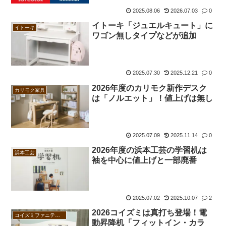
2025.08.06
2026.07.03
0
イトーキ「ジュエルキュート」に
イトーキ
ワゴン無しタイプなどが追加
2025.07.30
2025.12.21
0
2026年度のカリモク新作デスク
カリモク家具
は「ノルエット」！値上げは無し
2025.07.09
2025.11.14
0
2026年度の浜本工芸の学習机は
浜本工芸
袖を中心に値上げと一部廃番
2025.07.02
2025.10.07
2
2026コイズミは真打ち登場！電
コイズミファニテック
動昇降机「フィットイン・カラ