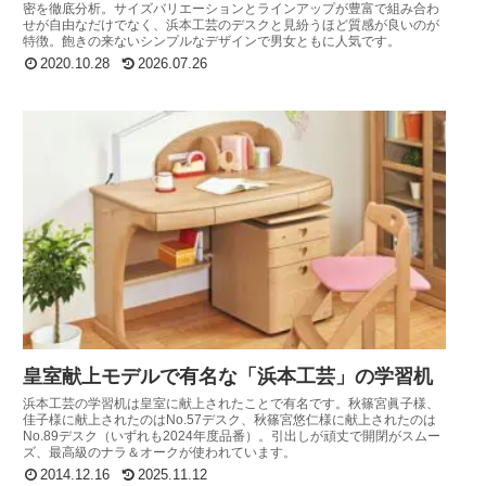
密を徹底分析。サイズバリエーションとラインアップが豊富で組み合わ
せが自由なだけでなく、浜本工芸のデスクと見紛うほど質感が良いのが
特徴。飽きの来ないシンプルなデザインで男女ともに人気です。
2020.10.28
2026.07.26
皇室献上モデルで有名な「浜本工芸」の学習机
浜本工芸の学習机は皇室に献上されたことで有名です。秋篠宮眞子様、
佳子様に献上されたのはNo.57デスク、秋篠宮悠仁様に献上されたのは
No.89デスク（いずれも2024年度品番）。引出しが頑丈で開閉がスムー
ズ、最高級のナラ＆オークが使われています。
2014.12.16
2025.11.12