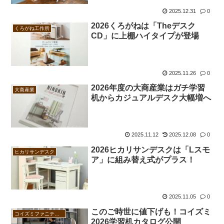
2025.12.31
0
2026くろがねは「Theデスク
くろがね工作所
CD」に上棚ハイタイプが登場
2025.11.26
0
2026年度の大商産業はガチ学習
大商産業
机からカジュアルデスク大幅増へ
2025.11.12
2025.12.08
0
2026ヒカリサンデスクは「Lスモ
ヒカリサンデスク
ア」に組み替え式がプラス！
2025.11.05
0
このご時世に値下げも！コイズミ
コイズミファニテック
2026学習机カタログ公開