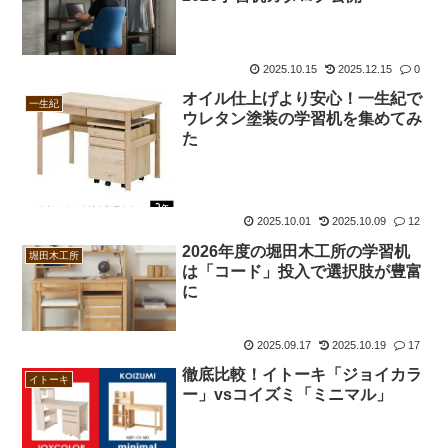
2025.10.15
2025.12.15
0
オイル仕上げより安心！一生紀で
一生紀
ウレタン塗装の学習机を集めてみ
た
2025.10.01
2025.10.09
12
2026年度の堀田木工所の学習机
堀田木工所
は「コード」投入で選択肢が豊富
に
2025.09.17
2025.10.19
17
徹底比較！イトーキ「ジョイカラ
イトーキ
ー」vsコイズミ「ミニマル」