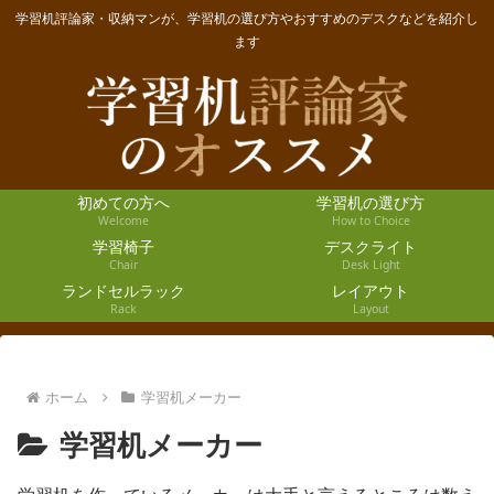
学習机評論家・収納マンが、学習机の選び方やおすすめのデスクなどを紹介し
ます
初めての方へ
学習机の選び方
Welcome
How to Choice
学習椅子
デスクライト
Chair
Desk Light
ランドセルラック
レイアウト
Rack
Layout
ホーム
学習机メーカー
学習机メーカー