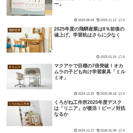
ー」
2025.06.04
2025.11.12
0
2025年度の飛騨産業は8％前後の
飛騨産業
値上げ。学習机はさらに少なく
2025.01.15
0
マクアケで目標の7倍突破！オカ
オカムラ
ムラの子ども向け学習家具「ミル
ミオ」
2024.12.25
2025.08.18
0
くろがね工作所2025年度デスク
くろがね工作所
は「リニア」が復活！ビーノ対抗
なるか
2024.11.27
2026.01.09
4