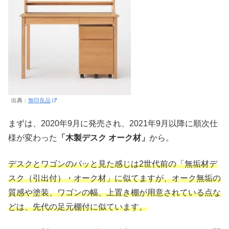
出典：
無印良品
まずは、2020年9月に発売され、2021年9月以降に順次仕
様が変わった
「木製デスク オーク材」
から。
デスクとワゴンのパッと見た感じは2世代前の「無垢材デ
スク（引出付）・オーク材」に似てますが、オーク無垢の
質感や塗装、ワゴンの幅、上置き棚が用意されている点な
どは、先代の足元棚付に似ています。