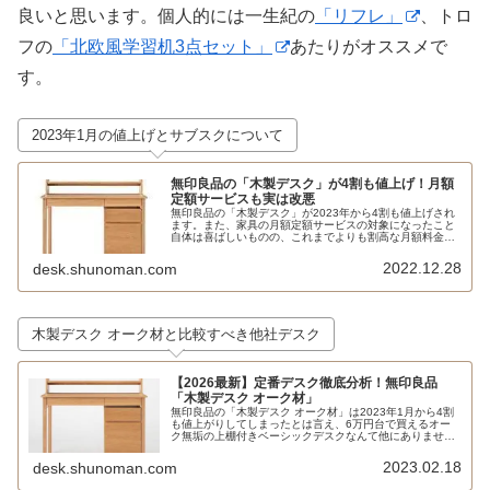
良いと思います。個人的には一生紀の
「リフレ」
、トロ
フの
「北欧風学習机3点セット」
あたりがオススメで
す。
2023年1月の値上げとサブスクについて
無印良品の「木製デスク」が4割も値上げ！月額
定額サービスも実は改悪
無印良品の「木製デスク」が2023年から4割も値上げされ
ます。また、家具の月額定額サービスの対象になったこと
自体は喜ばしいものの、これまでよりも割高な月額料金設
定となっています。
2022.12.28
desk.shunoman.com
木製デスク オーク材と比較すべき他社デスク
【2026最新】定番デスク徹底分析！無印良品
「木製デスク オーク材」
無印良品の「木製デスク オーク材」は2023年1月から4割
も値上がりしてしまったとは言え、6万円台で買えるオー
ク無垢の上棚付きベーシックデスクなんて他にありませ
ん。他方で突板やアルダー材も候補に入れれば競合はたく
さんあります。
2023.02.18
desk.shunoman.com