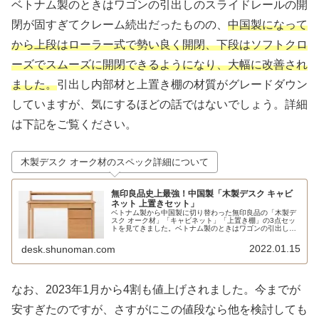
ベトナム製のときはワゴンの引出しのスライドレールの開
閉が固すぎてクレーム続出だったものの、
中国製になって
から上段はローラー式で勢い良く開閉、下段はソフトクロ
ーズでスムーズに開閉できるようになり、大幅に改善され
ました。
引出し内部材と上置き棚の材質がグレードダウン
していますが、気にするほどの話ではないでしょう。詳細
は下記をご覧ください。
木製デスク オーク材のスペック詳細について
無印良品史上最強！中国製「木製デスク キャビ
ネット 上置きセット」
ベトナム製から中国製に切り替わった無印良品の「木製デ
スク オーク材」「キャビネット」「上置き棚」の3点セッ
トを見てきました。ベトナム製のときはワゴンの引出しの
開閉が固くてダメでしたが、中国製は下段がソフトクロー
ズになるなど大幅に改善しています。上置き棚にはクラン
2022.01.15
desk.shunoman.com
プ式のデスクライトも取付け可能なので、5万円以下で学
習机やテレワーク用のデスクを探している人には最適と言
えるでしょう。
なお、2023年1月から4割も値上げされました。今までが
安すぎたのですが、さすがにこの値段なら他を検討しても