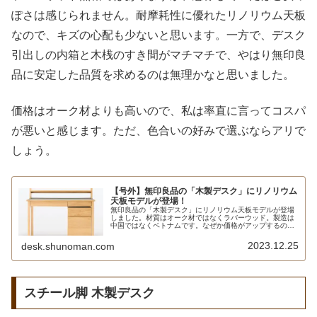
ぽさは感じられません。耐摩耗性に優れたリノリウム天板
なので、キズの心配も少ないと思います。一方で、デスク
引出しの内箱と木桟のすき間がマチマチで、やはり無印良
品に安定した品質を求めるのは無理かなと思いました。
価格はオーク材よりも高いので、私は率直に言ってコスパ
が悪いと感じます。ただ、色合いの好みで選ぶならアリで
しょう。
【号外】無印良品の「木製デスク」にリノリウム
天板モデルが登場！
無印良品の「木製デスク」にリノリウム天板モデルが登場
しました。材質はオーク材ではなくラバーウッド。製造は
中国ではなくベトナムです。なぜか価格がアップするの
で、売れるのかなと心配になります。同時発売の木製コン
パクトデスクもラバーウッド、ベトナム製です。
2023.12.25
desk.shunoman.com
スチール脚 木製デスク