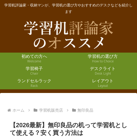
学習机評論家・収納マンが、学習机の選び方やおすすめのデスクなどを紹介し
ます
初めての方へ
学習机の選び方
Welcome
How to Choice
学習椅子
デスクライト
Chair
Desk Light
ランドセルラック
レイアウト
Rack
Layout
ホーム
学習机販売店
無印良品
【2026最新】無印良品の机って学習机とし
て使える？安く買う方法は