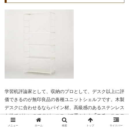
学習机評論家として、収納のプロとして、デスク以上に評
価できるのが無印良品の各種ユニットシェルフです。木製
デスクに合わせるならパイン材、高級感のあるステンレス
も捨てがたいのですが、コスパで選ぶなら
「スチールユニ
ットシェルフ」
でしょう。
メニュー
ホーム
検索
トップ
サイドバー