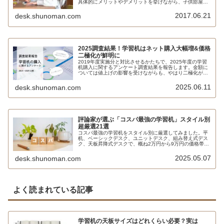
具体的にメリットやデメリットを挙げながら、子供部屋も
しくはリビングダイニングに適したデスク選びに役立つ情
報を収納＆家具のプロがお届けします。
2017.06.21
desk.shunoman.com
2025調査結果！学習机はネット購入大幅増&価格
二極化が鮮明に
2019年度実施分と対比させるかたちで、2025年度の学習
机購入に関するアンケート調査結果を報告します。金額に
ついては値上げの影響を受けながらも、やはり二極化が進
んでいるようです。家具店にまったく足を運ばない方が増
えていることもあって、ネット購入が半数近くまで増えて
2025.06.11
desk.shunoman.com
います。
評論家が選ぶ「コスパ最強の学習机」スタイル別
超厳選21選
コスパ最強の学習机をスタイル別に厳選してみました。平
机、ベーシックデスク、ユニットデスク、組み替え式デス
ク、天板昇降式デスクで、概ね2万円から9万円の価格帯で
ピックアップしています。
2025.05.07
desk.shunoman.com
よく読まれている記事
学習机の天板サイズはどれくらい必要？実は