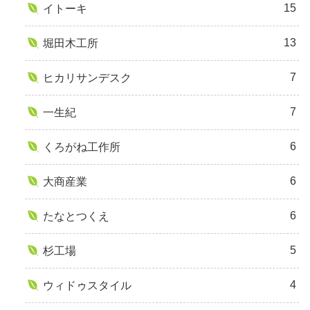
15
イトーキ
13
堀田木工所
7
ヒカリサンデスク
7
一生紀
6
くろがね工作所
6
大商産業
6
たなとつくえ
5
杉工場
4
ウィドゥスタイル