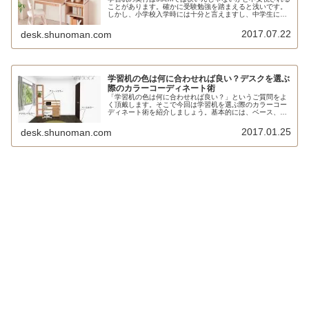
ことがあります。確かに受験勉強を踏まえると浅いです。
しかし、小学校入学時には十分と言えますし、中学生にも
ちょうど良い大きさです。見た目の圧迫感が少なく、奥行
45cmではさすがに物足りないと考える場合や、リビング学
2017.07.22
desk.shunoman.com
習には最適と言えます。
学習机の色は何に合わせれば良い？デスクを選ぶ
際のカラーコーディネート術
「学習机の色は何に合わせれば良い？」というご質問をよ
く頂戴します。そこで今回は学習机を選ぶ際のカラーコー
ディネート術を紹介しましょう。基本的には、ベース、ア
ソート、アクセントの3つのカラーを意識してもらえばOK
です。それでもおすすめはと聞かれれば、ナチュラル系の
2017.01.25
desk.shunoman.com
オークやナラが無難だと思います。