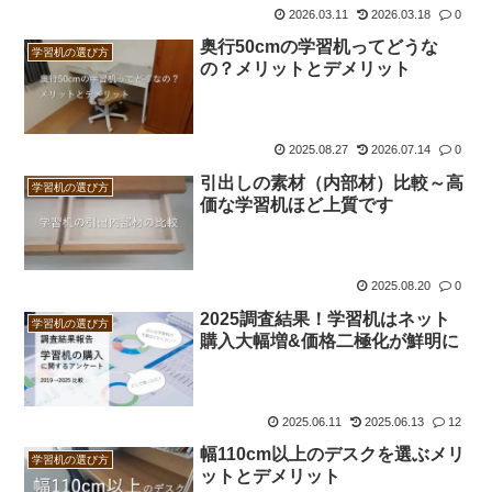
2026.03.11
2026.03.18
0
奥行50cmの学習机ってどうな
学習机の選び方
の？メリットとデメリット
2025.08.27
2026.07.14
0
引出しの素材（内部材）比較～高
学習机の選び方
価な学習机ほど上質です
2025.08.20
0
2025調査結果！学習机はネット
学習机の選び方
購入大幅増&価格二極化が鮮明に
2025.06.11
2025.06.13
12
幅110cm以上のデスクを選ぶメリ
学習机の選び方
ットとデメリット