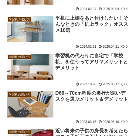
2024.02.24
2025.02.04
8
平机に上棚をあと付けしたい！そ
学習机の選び方
んなときの「机上ラック」オスス
メ10選
2024.02.21
2026.04.21
0
学習机の代わりに自宅で「学校
学習机の選び方
机」を使うってアリ？メリットと
デメリット
2023.10.28
2025.08.17
7
D60～70cm程度の奥行が深いデ
学習机の選び方
スクを選ぶメリット＆デメリット
2023.03.15
2026.05.10
0
近い将来の子供の身長を考えたら
学習机の選び方