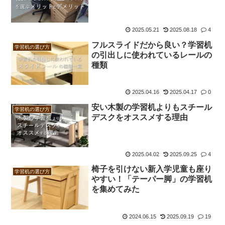
2025.05.21
2025.08.18
4
フルスライドだから良い？学習机
学習机の選び方
の引出しに使われているレールの
種類
2025.04.16
2025.04.17
0
安い木製の学習机よりもスチール
学習机の選び方
デスクをオススメする理由
2025.04.02
2025.09.25
4
椅子を引けない新入学児童も座り
学習机の選び方
やすい！「テーパー脚」の学習机
を集めてみた
2024.06.15
2025.09.19
19