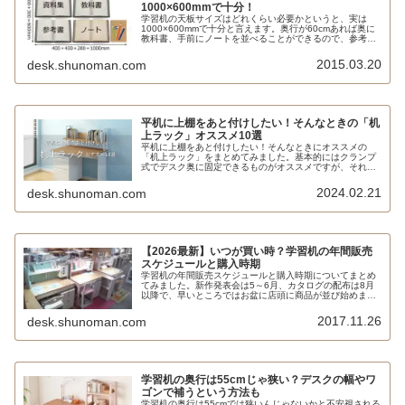
1000×600mmで十分！
学習机の天板サイズはどれくらい必要かというと、実は
1000×600mmで十分と言えます。奥行が60cmあれば奥に
教科書、手前にノートを並べることができるので、参考書
や資料集を並べることが多い受験勉強の際も十分なスペー
スを確保することができます。
2015.03.20
desk.shunoman.com
平机に上棚をあと付けしたい！そんなときの「机
上ラック」オススメ10選
平机に上棚をあと付けしたい！そんなときにオススメの
「机上ラック」をまとめてみました。基本的にはクランプ
式でデスク奥に固定できるものがオススメですが、それが
無理な場合もあるので直置きタイプもピックアップしてい
ます。
2024.02.21
desk.shunoman.com
【2026最新】いつが買い時？学習机の年間販売
スケジュールと購入時期
学習机の年間販売スケジュールと購入時期についてまとめ
てみました。新作発表会は5～6月、カタログの配布は8月
以降で、早いところではお盆に店頭に商品が並び始めま
す。もっとも、多くは9月以降で、西日本では1月以降とい
うところも少なくありません。ピークは1～2月ですが、そ
2017.11.26
desk.shunoman.com
れを過ぎても近年はあまりディスカウントされることはあ
りません。
学習机の奥行は55cmじゃ狭い？デスクの幅やワ
ゴンで補うという方法も
学習机の奥行は55cmでは狭いんじゃないかと不安視される