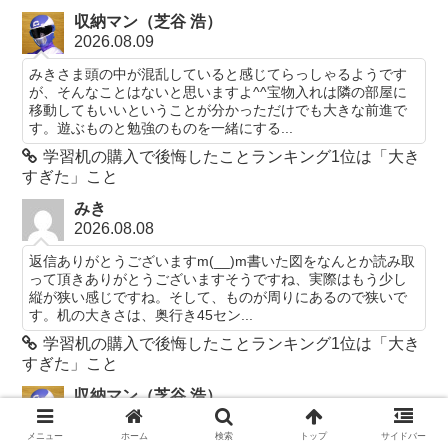
収納マン（芝谷 浩）
2026.08.09
みきさま頭の中が混乱していると感じてらっしゃるようです
が、そんなことはないと思いますよ^^宝物入れは隣の部屋に
移動してもいいということが分かっただけでも大きな前進で
す。遊ぶものと勉強のものを一緒にする...
学習机の購入で後悔したことランキング1位は「大き
すぎた」こと
みき
2026.08.08
返信ありがとうございますm(__)m書いた図をなんとか読み取
って頂きありがとうございますそうですね、実際はもう少し
縦が狭い感じですね。そして、ものが周りにあるので狭いで
す。机の大きさは、奥行き45セン...
学習机の購入で後悔したことランキング1位は「大き
すぎた」こと
収納マン（芝谷 浩）
2026.08.07
メニュー
ホーム
検索
トップ
サイドバー