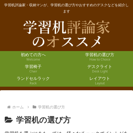
学習机評論家・収納マンが、学習机の選び方やおすすめのデスクなどを紹介し
ます
初めての方へ
学習机の選び方
Welcome
How to Choice
学習椅子
デスクライト
Chair
Desk Light
ランドセルラック
レイアウト
Rack
Layout
ホーム
学習机の選び方
学習机の選び方