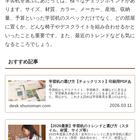
学習机を選ぶにあたっては、様々なチェックポイントがあ
ります。サイズ、材質、カラー、メーカー、産地、収納
量、予算といった学習机のスペックだけでなく、どの部屋
に置くか、どんな椅子やデスクライトを組み合わせるかと
いったことも重要です。また、最近のトレンドなども気に
なるところでしょう。
おすすめ記事
学習机の選び方【チェックリスト】印刷用PDFあ
り
学習机からデスクライト、学習椅子、本棚などに至るま
で、学習家具全般のチェックポイントをまとめてみまし
た。我ながら、これさえ読めば学習家具を選ぶのはかなり
スムーズになるんじゃないかと思うくらい、上手にまとま
っていると思います。
2026.03.11
desk.shunoman.com
【2026最新】学習机のトレンドと選び方（スタ
イル、材質、サイズ等）
2025年度新入学必見！近年のトレンドに見る学習机の選び
方。スタイル（形状・組み合わせ）、サイズ、材質など、