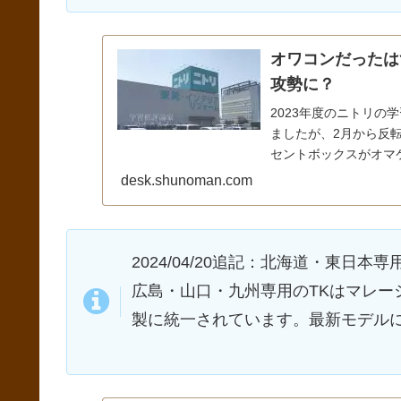
オワコンだったは
攻勢に？
2023年度のニトリ
ましたが、2月から反
セントボックスがオマケ
「WC23」、「WR2
desk.shunoman.com
す。
2024/04/20追記：北海道・東日
広島・山口・九州専用のTKはマレー
製に統一されています。最新モデル