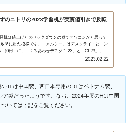
ずのニトリの2023学習机が実質値引きで反転
の学習机は値上げとスペックダウンの嵐でオワコンかと思って
転攻勢に出た模様です。「メルシー」はデスクライトとコン
（0円）に。「くみあわせデスクDL23」と「GL23」、
3」は、キャンペーンなど関係なくシレッと値下げされていま
2023.02.22
本専用のTLは中国製、西日本専用のDTはベトナム製、
シア製だったようです。なお、2024年度のHは中国
については下記をご覧ください。