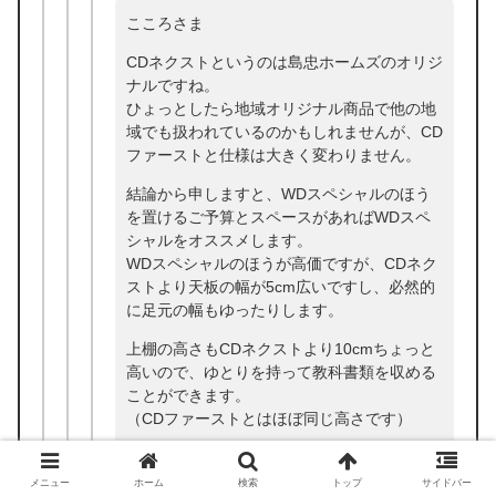
こころさま
CDネクストというのは島忠ホームズのオリジ
ナルですね。
ひょっとしたら地域オリジナル商品で他の地
域でも扱われているのかもしれませんが、CD
ファーストと仕様は大きく変わりません。
結論から申しますと、WDスペシャルのほう
を置けるご予算とスペースがあればWDスペ
シャルをオススメします。
WDスペシャルのほうが高価ですが、CDネク
ストより天板の幅が5cm広いですし、必然的
に足元の幅もゆったりします。
上棚の高さもCDネクストより10cmちょっと
高いので、ゆとりを持って教科書類を収める
ことができます。
（CDファーストとはほぼ同じ高さです）
また、ナラ突板で木目が美しいですし、引出
し内部材も白塗りの桐ではなく比較的キレイ
メニュー
ホーム
検索
トップ
サイドバー