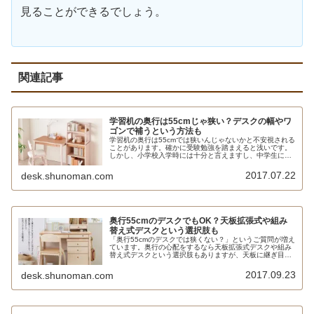
見ることができるでしょう。
関連記事
学習机の奥行は55cmじゃ狭い？デスクの幅やワ
ゴンで補うという方法も
学習机の奥行は55cmでは狭いんじゃないかと不安視される
ことがあります。確かに受験勉強を踏まえると浅いです。
しかし、小学校入学時には十分と言えますし、中学生にも
ちょうど良い大きさです。見た目の圧迫感が少なく、奥行
45cmではさすがに物足りないと考える場合や、リビング学
2017.07.22
desk.shunoman.com
習には最適と言えます。
奥行55cmのデスクでもOK？天板拡張式や組み
替え式デスクという選択肢も
「奥行55cmのデスクでは狭くない？」というご質問が増え
ています。奥行の心配をするなら天板拡張式デスクや組み
替え式デスクという選択肢もありますが、天板に継ぎ目が
生じたり、複雑な機能が付くことを敬遠する向きもあると
思います。
2017.09.23
desk.shunoman.com