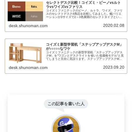
セレクトデスク比較！コイズミ・ビーノvsルト
ラvsワイズvsファリス
コイズミファニテックのビーノ、ルトラ、ワイズ、ファリ
スのセレクトデスク4商品を比較してみました。幅バリエ
ーションが3サイズで2～3色展開のセレクトタイプという
点では類似性があるものの、 価格、材質、引出しの数、奥
行、ラインナップなど様々な点で微妙に違いがあります。
2020.02.08
desk.shunoman.com
コイズミ新型学習机「ステップアップデスクM」
が○○○○○なワケ
コイズミファニテックの新型学習机「ステップアップデス
クM」を”ワゴンとデスクライトを省いた低価格モデル”と見
てしまうと完全に見誤ります。ステップアップデスクMは
現代の消費者ニーズを踏まえて学習机に求められる機能を
再定義すると同時に、コイズミファニテックの学習机ライ
2023.09.20
desk.shunoman.com
ンナップまでも再構築するという大役を担った超大型商品
なのです。
この記事を書いた人