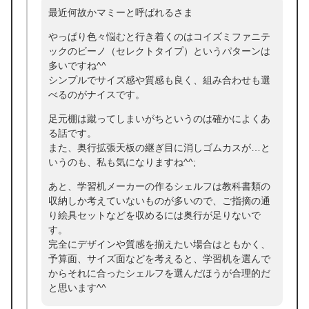
最近何故かマミーと呼ばれるさま
やっぱり色々悩むと行き着くのはコイズミファニテ
ックのビーノ（セレクトタイプ）というパターンは
多いですね^^
シンプルでサイズ感や質感も良く、組み合わせも選
べるのがナイスです。
足元棚は蹴ってしまいがちというのは確かによくあ
る話です。
また、奥行拡張天板の継ぎ目に消しゴムカスが…と
いうのも、私も気になりますね^^;
あと、学習机メーカーの作るシェルフは教科書類の
収納しか考えていないものが多いので、ご指摘の通
り絵具セットなどを収めるには奥行が足りないで
す。
完全にデザインや質感を揃えたい場合はともかく、
予算面、サイズ面などを考えると、学習机を選んで
からそれに合ったシェルフを選んだほうが合理的だ
と思います^^