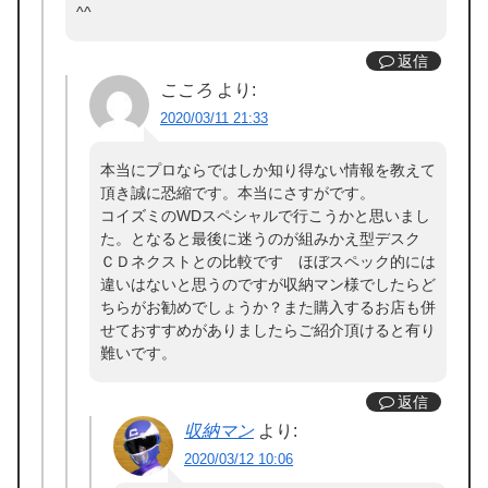
^^
返信
こころ
より:
2020/03/11 21:33
本当にプロならではしか知り得ない情報を教えて
頂き誠に恐縮です。本当にさすがです。
コイズミのWDスペシャルで行こうかと思いまし
た。となると最後に迷うのが組みかえ型デスク
ＣＤネクストとの比較です ほぼスペック的には
違いはないと思うのですが収納マン様でしたらど
ちらがお勧めでしょうか？また購入するお店も併
せておすすめがありましたらご紹介頂けると有り
難いです。
返信
収納マン
より:
2020/03/12 10:06