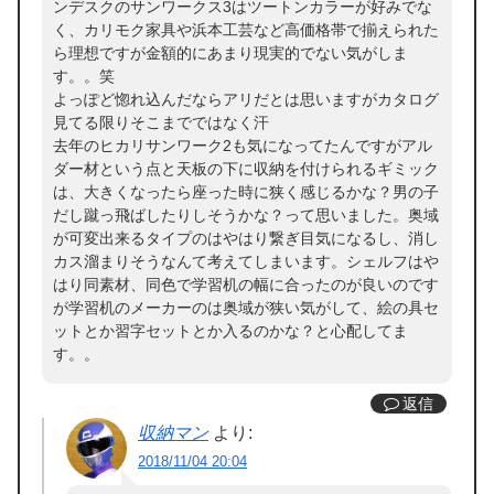
ンデスクのサンワークス3はツートンカラーが好みでな
く、カリモク家具や浜本工芸など高価格帯で揃えられた
ら理想ですが金額的にあまり現実的でない気がしま
す。。笑
よっぽど惚れ込んだならアリだとは思いますがカタログ
見てる限りそこまでではなく汗
去年のヒカリサンワーク2も気になってたんですがアル
ダー材という点と天板の下に収納を付けられるギミック
は、大きくなったら座った時に狭く感じるかな？男の子
だし蹴っ飛ばしたりしそうかな？って思いました。奥域
が可変出来るタイプのはやはり繋ぎ目気になるし、消し
カス溜まりそうなんて考えてしまいます。シェルフはや
はり同素材、同色で学習机の幅に合ったのが良いのです
が学習机のメーカーのは奥域が狭い気がして、絵の具セ
ットとか習字セットとか入るのかな？と心配してま
す。。
返信
収納マン
より:
2018/11/04 20:04