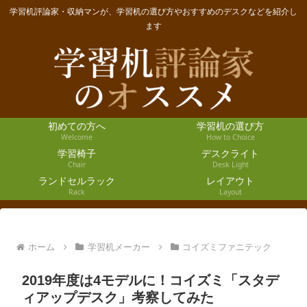
学習机評論家・収納マンが、学習机の選び方やおすすめのデスクなどを紹介し
ます
初めての方へ
学習机の選び方
Welcome
How to Choice
学習椅子
デスクライト
Chair
Desk Light
ランドセルラック
レイアウト
Rack
Layout
ホーム
学習机メーカー
コイズミファニテック
2019年度は4モデルに！コイズミ「スタデ
ィアップデスク」考察してみた