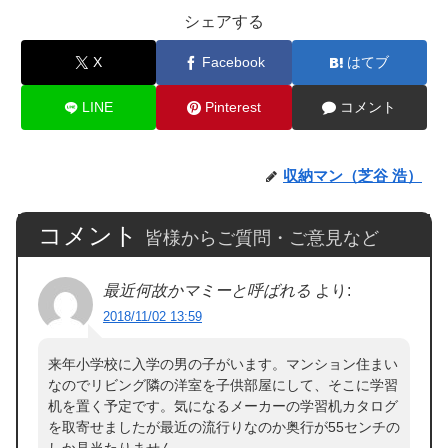
シェアする
X
Facebook
はてブ
LINE
Pinterest
コメント
収納マン（芝谷 浩）
コメント
皆様からご質問・ご意見など
最近何故かマミーと呼ばれる
より:
2018/11/02 13:59
来年小学校に入学の男の子がいます。マンション住まい
なのでリビング隣の洋室を子供部屋にして、そこに学習
机を置く予定です。気になるメーカーの学習机カタログ
を取寄せましたが最近の流行りなのか奥行が55センチの
しか見当たりません。