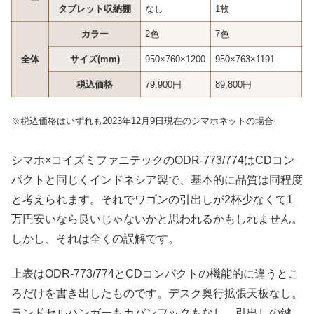
タブレット収納棚
なし
1枚
カラー
2色
7色
全体
サイズ(mm)
950×760×1200
950×763×1191
税込価格
79,900円
89,800円
※税込価格はいずれも2023年12月9日現在のシマホネットの場合
シマホ×コイズミファニテックのODR-773/774はCDコン
パクトと同じくインドネシア製で、基本的に品質は同程度
と考えられます。それでワゴンの引出しが2杯少なくて1
万円安いなら良いじゃないかと思われるかもしれません。
しかし、それは全くの誤解です。
上表はODR-773/774とCDコンパクトの機能的に違うとこ
ろだけを書き出したものです。デスク奥行拡張天板なし。
ランドセルハンガーもカバンフックもなし。引出しの鍵