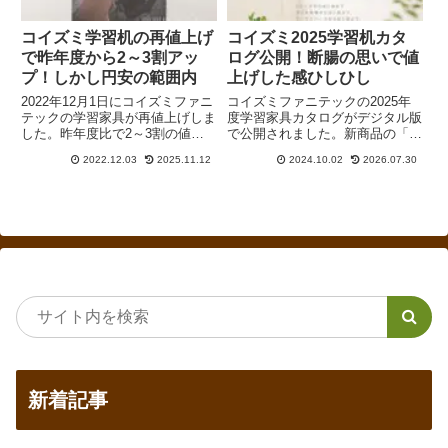
コイズミ学習机の再値上げ
コイズミ2025学習机カタ
で昨年度から2～3割アッ
ログ公開！断腸の思いで値
プ！しかし円安の範囲内
上げした感ひしひし
2022年12月1日にコイズミファニ
コイズミファニテックの2025年
テックの学習家具が再値上げしま
度学習家具カタログがデジタル版
した。昨年度比で2～3割の値上
で公開されました。新商品の「ム
げとなりましたが、この1年半ほ
ップ」、「ファミオ」、「レノ
2022.12.03
2025.11.12
2024.10.02
2026.07.30
どで円安も30％ほど進んでいま
ス」については既報の通り。今回
すからその範囲内とも言えます。
は主に値上げについてチェックし
ます。「コトア」、「アルフ」は
廃番です。
新着記事