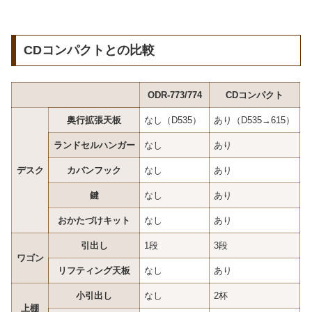
CDコンパクトとの比較
ODR-773/774
CDコンパクト
奥行拡張天板
なし（D535）
あり（D535→615）
ランドセルハンガー
なし
あり
デスク
カバンフック
なし
あり
鍵
なし
あり
おかたづけキット
なし
あり
引出し
1段
3段
ワゴン
リフティング天板
なし
あり
小引出し
なし
2杯
上棚