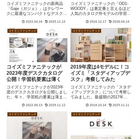
い得！
コイズミファニテックの新商品
コイズミファニテックの「OD1-
「Gaje（ガジェ）」はテレワー
WOODY」は裏定番と言えるほど
クに最適なコンパクトなデスクで
人気のカタログ外モデルの学習机
す。引出しはないものの、上棚や
です。上棚ハイタイプのODS-
2022.04.16
2025.11.12
2016.12.17
2026.04.14
サイドラックが用意されていて、
622,623,624,625、ロータイプの
ペンやスマホ、ノートパソコンな
ODF-522,523,524,525がありま
コイズミファニテック
コイズミファニテック
どを収納するのにちょっと気の利
す。ルームズ大正堂、島忠ホーム
いた感じのするガジェットと言え
ズ、ルームデコかねたや、東京イ
そうです。
ンテリア家具、ファニチャードー
ムなどで販売しています。ナフコ
21スタイルにはデスクライトを
SB-545にバージョンアップした
NODF-307,308,309があります。
コイズミファニテックが
2019年度は4モデルに！コ
CDファーストやコンパクトより
2023年度デスクカタログ
イズミ「スタディアップデ
もお買い得だと個人的には思いま
す。
公開！学習机要素は薄く
スク」考察してみた
コイズミファニテックが2023年
コイズミファニテックの「スタデ
度のデスクカタログを公開しまし
ィアップデスク」について考察し
た。年々、学習机の要素は薄ま
てみました。最盛期の2017年度
り、テレワーク向けが多くなって
は7モデル、計18バリエーション
2022.08.13
2025.11.12
2018.10.24
2025.11.11
いると感じます。デスクの値上げ
あったのが、2019年度は4モデ
率は概ね10～20％です。
ル、計計6バリエーションに激減
コイズミファニテック
コイズミファニテック
しています。これは人気がなくな
ったというよりは、奥行55cmの
デスクが他にも増えたうえ、10
パターンものレイアウトは必要な
かったということだと思います。