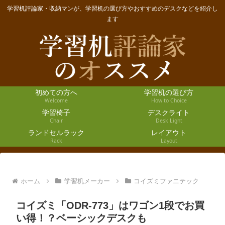
学習机評論家・収納マンが、学習机の選び方やおすすめのデスクなどを紹介し
ます
初めての方へ
学習机の選び方
Welcome
How to Choice
学習椅子
デスクライト
Chair
Desk Light
ランドセルラック
レイアウト
Rack
Layout
ホーム
学習机メーカー
コイズミファニテック
コイズミ「ODR-773」はワゴン1段でお買
い得！？ベーシックデスクも