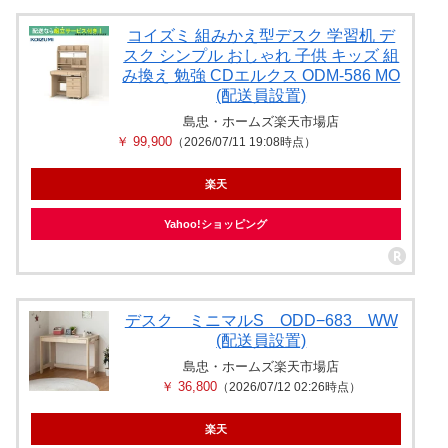
コイズミ 組みかえ型デスク 学習机 デ
スク シンプル おしゃれ 子供 キッズ 組
み換え 勉強 CDエルクス ODM-586 MO
(配送員設置)
島忠・ホームズ楽天市場店
￥ 99,900
（2026/07/11 19:08時点）
楽天
Yahoo!ショッピング
デスク ミニマルS ODD−683 WW
(配送員設置)
島忠・ホームズ楽天市場店
￥ 36,800
（2026/07/12 02:26時点）
楽天