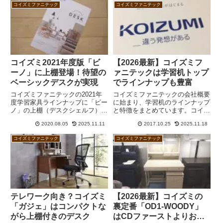
コイズミファニテック
コイズミファニテック
コイズミ2021年度版「ビ
【2026最新】コイズミフ
ーノ」に上棚登場！待望の
ァニテックは学習机トップ
ベーシックデスクが実現
でラインナップも豊富
コイズミファニテックの2021年
コイズミファニテックの会社概要
度学習家具ラインナップに「ビー
に始まり、学習机のラインナップ
ノ」の上棚（デスクシェルフ）が
と特徴をまとめています。コイズ
登場しました！幅90cmと105cm
ミファニテックは学習机市場トッ
2020.08.05
2025.11.11
2017.10.25
2025.11.18
の2サイズで、それぞれデスクと
プシェアを誇り、ラインナップが
組み合わせればベーシックデスク
非常に充実しています。デスクラ
コイズミファニテック
コイズミファニテック
に仕立てることができます。ほ
イトやオリジナルのデスクも魅力
か、デコプリのステップアップデ
的です。安く買う方法も解説しま
スクがカタログに復活していま
す。
す。
テレワーク向き？コイズミ
【2026最新】コイズミの
「ガジェ」はコンパクトな
裏定番「OD1-WOODY」
がら上棚付きのデスク
はCDファーストよりお買