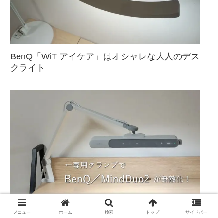
BenQ「WiT アイケア」はオシャレな大人のデス
クライト
BenQ「MindDuo 2」にクランプ付けたらマジ最
メニュー
ホーム
検索
トップ
サイドバー