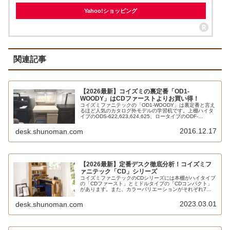
Yahoo!ショッピング
関連記事
【2026最新】コイズミの裏定番「OD1-
WOODY」はCDファーストよりお買い得！
コイズミファニテックの「OD1-WOODY」は裏定番と言え
るほど人気のカタログ外モデルの学習机です。上棚ハイタ
イプのODS-622,623,624,625、ロータイプのODF-
522,523,524,525があります。ルームズ大正堂、島忠ホー
ムズ、ルームデコかねたや、東京インテリア家具、ファニ
2016.12.17
desk.shunoman.com
チャードームなどで販売しています。ナフコ21スタイルに
はデスクライトをSB-545にバージョンアップしたNODF-
307,308,309があります。CDファーストやコンパクトより
もお買い得だと個人的には思います。
【2026最新】定番デスク徹底分析！コイズミフ
ァニテック「CD」シリーズ
コイズミファニテックのCDシリーズには本棚がハイタイプ
の「CDファースト」とミドルタイプの「CDコンパクト」
があります。また、カラーバリエーションがそれぞれ7色
用意されており、親子で選ぶ楽しさがあります。
2023.03.01
desk.shunoman.com