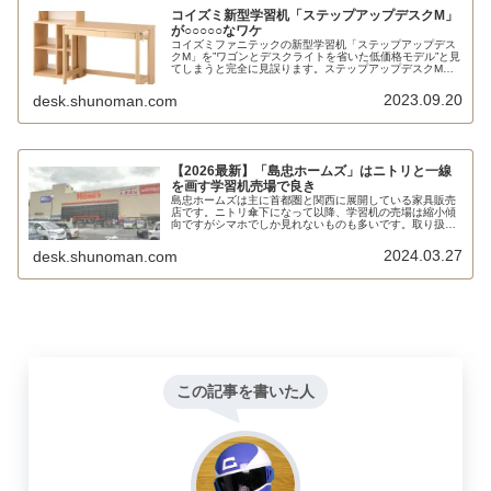
コイズミ新型学習机「ステップアップデスクM」
が○○○○○なワケ
コイズミファニテックの新型学習机「ステップアップデス
クM」を”ワゴンとデスクライトを省いた低価格モデル”と見
てしまうと完全に見誤ります。ステップアップデスクMは
現代の消費者ニーズを踏まえて学習机に求められる機能を
再定義すると同時に、コイズミファニテックの学習机ライ
2023.09.20
desk.shunoman.com
ンナップまでも再構築するという大役を担った超大型商品
なのです。
【2026最新】「島忠ホームズ」はニトリと一線
を画す学習机売場で良き
島忠ホームズは主に首都圏と関西に展開している家具販売
店です。ニトリ傘下になって以降、学習机の売場は縮小傾
向ですがシマホでしか見れないものも多いです。取り扱い
メーカーはカリモク家具、浜本工芸、堀田木工所、コイズ
ミファニテック、イトーキ、くろがね工作所、ヒカリサン
2024.03.27
desk.shunoman.com
デスク、大商産業、一生紀、ウィドゥスタイルなど。
この記事を書いた人