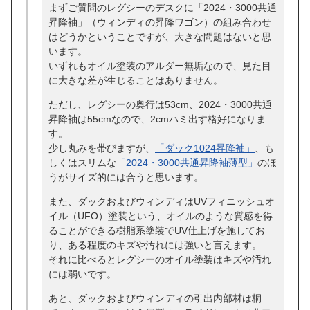
まずご質問のレグシーのデスクに「2024・3000共通
昇降袖」（ウィンディの昇降ワゴン）の組み合わせ
はどうかということですが、大きな問題はないと思
います。
いずれもオイル塗装のアルダー無垢なので、見た目
に大きな差が生じることはありません。
ただし、レグシーの奥行は53cm、2024・3000共通
昇降袖は55cmなので、2cmハミ出す格好になりま
す。
少し丸みを帯びますが、
「ダック1024昇降袖」
、も
しくはスリムな
「2024・3000共通昇降袖薄型」
のほ
うがサイズ的には合うと思います。
また、ダックおよびウィンディはUVフィニッシュオ
イル（UFO）塗装という、オイルのような質感を得
ることができる樹脂系塗装でUV仕上げを施してお
り、ある程度のキズや汚れには強いと言えます。
それに比べるとレグシーのオイル塗装はキズや汚れ
には弱いです。
あと、ダックおよびウィンディの引出内部材は桐