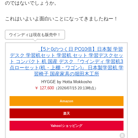
のではないでしょうか。
これはいよいよ面白いことになってきましたねー！
ウインディは現在も販売中！
【5と0のつく日 PO10倍】日本製 学習
デスク 学習机セット 学習机 セット 学習デスクセッ
ト コンパクト 机 国産 デスク 『ウインディ 学習机3
点ローセット(机・上棚・ワゴン)』 日本製学習机 学
習椅子 国産家具の堀田木工所
HYGGE by Hotta Mokkosho
￥ 127,600
（2026/07/15 20:13時点）
Amazon
楽天
Yahoo!ショッピング