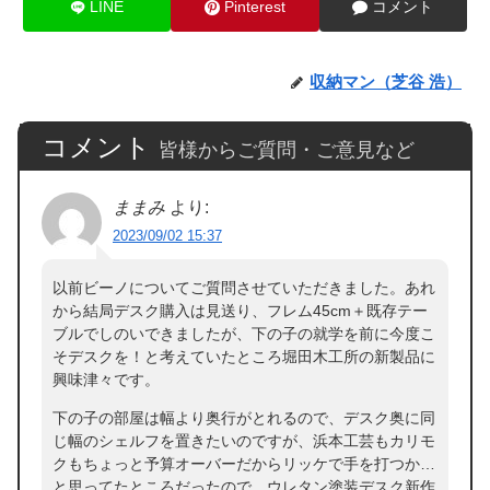
LINE
Pinterest
コメント
収納マン（芝谷 浩）
コメント
皆様からご質問・ご意見など
ままみ
より:
2023/09/02 15:37
以前ビーノについてご質問させていただきました。あれ
から結局デスク購入は見送り、フレム45cm＋既存テー
ブルでしのいできましたが、下の子の就学を前に今度こ
そデスクを！と考えていたところ堀田木工所の新製品に
興味津々です。
下の子の部屋は幅より奥行がとれるので、デスク奥に同
じ幅のシェルフを置きたいのですが、浜本工芸もカリモ
クもちょっと予算オーバーだからリッケで手を打つか…
と思ってたところだったので、ウレタン塗装デスク新作