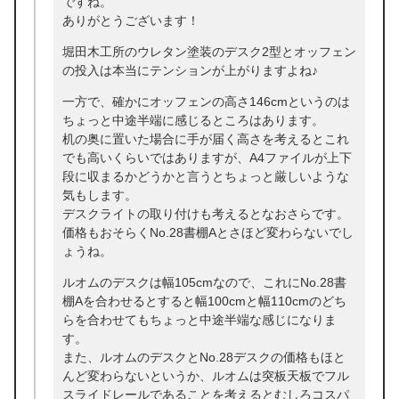
ですね。
ありがとうございます！
堀田木工所のウレタン塗装のデスク2型とオッフェン
の投入は本当にテンションが上がりますよね♪
一方で、確かにオッフェンの高さ146cmというのは
ちょっと中途半端に感じるところはあります。
机の奥に置いた場合に手が届く高さを考えるとこれ
でも高いくらいではありますが、A4ファイルが上下
段に収まるかどうかと言うとちょっと厳しいような
気もします。
デスクライトの取り付けも考えるとなおさらです。
価格もおそらくNo.28書棚Aとさほど変わらないでし
ょうね。
ルオムのデスクは幅105cmなので、これにNo.28書
棚Aを合わせるとすると幅100cmと幅110cmのどち
らを合わせてもちょっと中途半端な感じになりま
す。
また、ルオムのデスクとNo.28デスクの価格もほと
んど変わらないというか、ルオムは突板天板でフル
スライドレールであることを考えるとむしろコスパ