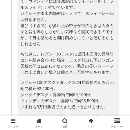
で、ウィンディには金属製のスライドレール（非フ
ルスライド）が付いています。
レグシーの引出内部材はヒノキで、スライドレール
は付きません。
遊び（すき間）が多いため中身が空のときはカタカ
タと音を鳴らしながら小気味良く開閉できるのです
が、中身を詰めると開け閉めしにくいと感じるかも
しれません。
ちなみに、レグシーのデスクに堀田木工所の昇降ワ
ゴンを組み合わせた場合、デスク引出し下とワゴン
天板の間は1cmしかないので、毛足の長いカーペッ
トの上に置いた場合は擦れ合う可能性があります。
レグシー100デスク＋ダック1024昇降袖の組み合わ
せで税込92,400円。
ダックのデスク＋昇降袖で同89,100円。
ウィンディのデスク＋昇降袖で同93,500円。
いずれも9万円前後で大きな違いはありません。
おそらくレグシーを検討されたのは、4本脚のシンプ
ルなデザイン、もしくは奥行53cmで圧迫感が少ない
メニュー
ホーム
検索
トップ
サイドバー
からでしょう。