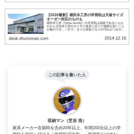
【2026最新】堀田木工所の学習机は天板サイズ
オーダー対応のものも
堀田木工所（hotta woody）の学習机は国産であるにもか
かわらず浜本工芸やカリモク家具に比べて価格が安いこと
が魅力です。一方で、オイル塗装でキスや汚れがつきやす
い、モデルによってスライドレールの仕様が異なる、中国
製とそれほど変わらない品質といったデメリットもありま
2014.12.16
desk.shunoman.com
す。
この記事を書いた人
収納マン（芝谷 浩）
家具メーカー在籍時を含め20年以上、年間200台以上の学