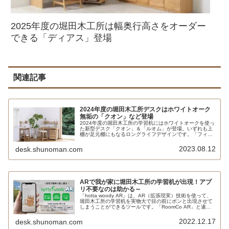
2025年度の堀田木工所は幅奥行高さをオーダー
できる「ディアス」登場
関連記事
2024年度の堀田木工所デスクはホワイトオーク
無垢の「クオン」など登場
2024年度の堀田木工所の学習机にはホワイトオークを使っ
た新型デスク「クオン」＆「ルオム」が登場。いずれも上
棚が足元棚にもなるロングライフデザインです。「フィー
ロ」はアルダー材のオイル塗装ですがこちらも新作。アル
ダー材ユニットシェルフの「オッフェン」も素敵です。
2023.08.12
desk.shunoman.com
ARで我が家に堀田木工所の学習机が出現！アプ
リ不要なのは助かる～
「hotta woody AR」は、AR（拡張現実）技術を使って、
堀田木工所の学習机を実物大で目の前にポンと出現させて
しまうことができるツールです。「RoomCo AR」と違っ
てアプリのインストールが不要で、ブラウザだけで試し置
きが可能です。ロウヤの「ハイビジョンAR」とほぼ同じも
2022.12.17
desk.shunoman.com
のですね。