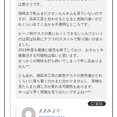
は悪そうです。
現時点で私もまだクオンもルオムも見ていないので
すが、浜本工芸と合わせるとなると色味の違いがど
れくらい出てくるかも不透明なところです。
ビーノ90デスクの奥にセットできるシェルフという
のは実は以前にナフコ21スタイルで取り扱いがあり
ました。
2019年度を最後に販売を終了しており、おそらく今
後復活する可能性は低いと思います。
せっかくの期待を打ち砕いてしまって申し訳ありま
せん^^;
ともあれ、堀田木工所の新型デスクの実売価がどれ
くらいに落ち着くのかまだ分かりませんし、実物を
見たらまた感じ方が変わる可能性もあります。
やっぱり早く実物を見てみたいですよねー^^
返信
ままみ
より: