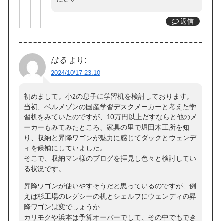
返信
はる
より:
2024/10/17 23:10
初めまして。小2の息子に学習机を検討しております。
当初、ベルメゾンの国産学習デスクメーカーと考えた学
習机をみていたのですが、10万円以上だすならと他のメ
ーカーもみてみたところ、家具の里で堀田木工所を知
り、収納と昇降ワゴンが魅力に感じてダックとウェンデ
ィを候補にしていました。
そこで、収納マン様のブログを拝見し色々と検討してい
る状況です。
昇降ワゴンが使いやすそうだと思っているのですが、例
えば杉工場のレグシーの机とシェルフにウェンディの昇
降ワゴンは変でしょうか…
カリモクや浜本は予算オーバーでして、その中でもでき