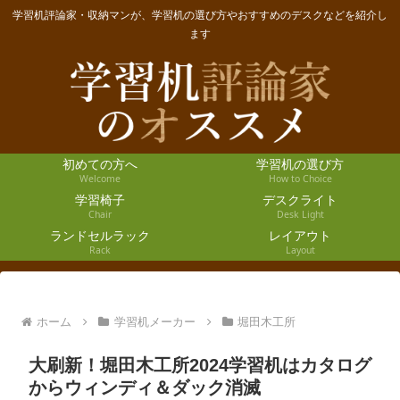
学習机評論家・収納マンが、学習机の選び方やおすすめのデスクなどを紹介し
ます
初めての方へ
学習机の選び方
Welcome
How to Choice
学習椅子
デスクライト
Chair
Desk Light
ランドセルラック
レイアウト
Rack
Layout
ホーム
学習机メーカー
堀田木工所
大刷新！堀田木工所2024学習机はカタログ
からウィンディ＆ダック消滅