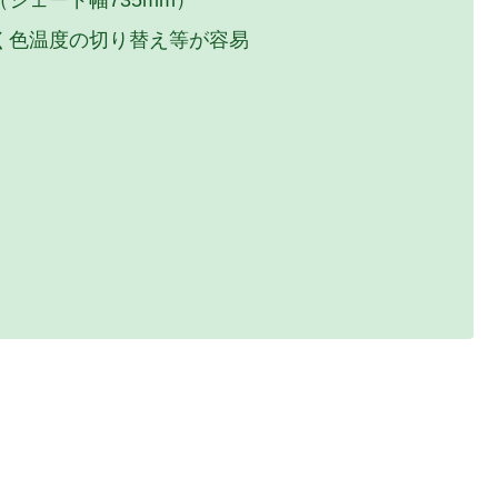
シェード幅735mm）
く色温度の切り替え等が容易
）