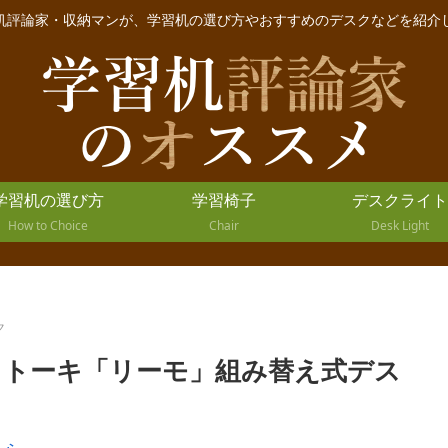
机評論家・収納マンが、学習机の選び方やおすすめのデスクなどを紹介
学習机の選び方
学習椅子
デスクライト
How to Choice
Chair
Desk Light
ク
イトーキ「リーモ」組み替え式デス