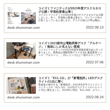
コイズミファニテックが2023年度デスクカタロ
グ公開！学習机要素は薄く
コイズミファニテックが2023年度のデスクカタログを公開
しました。年々、学習机の要素は薄まり、テレワーク向け
が多くなっていると感じます。デスクの値上げ率は概ね10
～20％です。
2022.08.13
desk.shunoman.com
コイズミ2023新作は電動昇降デスク「アルテー
ジ」！無垢にしか見えない質感
コイズミファニテックの2023年度学習家具展示会に行って
参りました。新商品は電動昇降デスクを含む書斎家具シリ
ーズ「アルテージ」。CDシリーズなど一部のステップアッ
プデスクは書棚下箱がノックダウン式となりました。
2022.07.06
desk.shunoman.com
コイズミ「ECL-111」が『家電批評』LEDデスク
ライトの1位に輝く
晋遊舎が発行する『家電批評』2022年9月号でコイズミフ
ァニテックの「ECL-111」がLEDデスクライトのベストバ
イ1位に輝きました。2019年に同社「ECL-546」がランキ
ング1位となったのに続く快挙と言えましょう。
2022.08.24
desk.shunoman.com