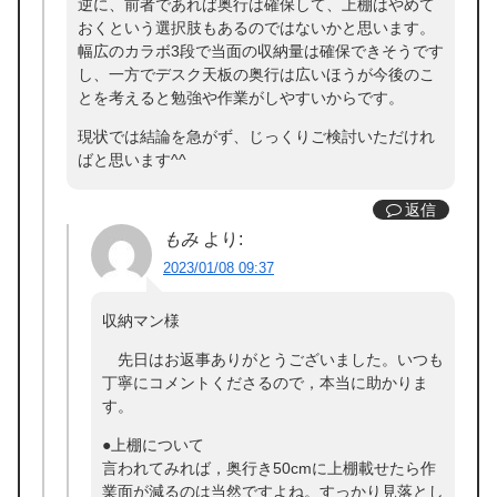
逆に、前者であれば奥行は確保して、上棚はやめて
おくという選択肢もあるのではないかと思います。
幅広のカラボ3段で当面の収納量は確保できそうです
し、一方でデスク天板の奥行は広いほうが今後のこ
とを考えると勉強や作業がしやすいからです。
現状では結論を急がず、じっくりご検討いただけれ
ばと思います^^
返信
もみ
より:
2023/01/08 09:37
収納マン様
先日はお返事ありがとうございました。いつも
丁寧にコメントくださるので，本当に助かりま
す。
●上棚について
言われてみれば，奥行き50cmに上棚載せたら作
業面が減るのは当然ですよね。すっかり見落とし