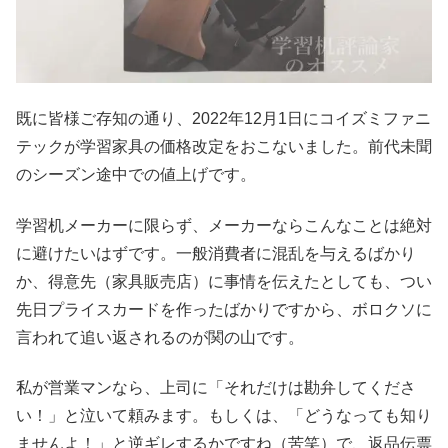
既に皆様ご存知の通り、2022年12月1日にコイズミファニ
テックが学習家具の価格改定をおこないました。前代未聞
のシーズン途中での値上げです。
学習机メーカーに限らず、メーカーならこんなことは絶対
に避けたいはずです。一般消費者に混乱を与えるばかり
か、得意先（家具販売店）に事情を伝えたとしても、つい
先日プライスカードを作ったばかりですから、ボロクソに
言われて追い返されるのが関の山です。
私が営業マンなら、上司に「それだけは勘弁してくださ
い！」と泣いて頼みます。もしくは、「どうなっても知り
ませんよ！」と逆ギレするかですね（苦笑）で、返品伝票