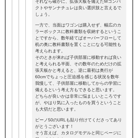
それなら確かに、拡張天板を備えたMコンパ
クトやサンナチュレは良い選択肢と言えるで
しょう。
一方で、当面はワゴンは購入せず、幅広のカ
ラーボックスに教科書類を収納するというこ
とですから、数年経てばオーバーフローして
机の奥に教科書類を置くことになる可能性も
考えられます。
そのときが来れば子供部屋に移動すれば良い
と考えられる半面、その数年のためだけの拡
張天板かと考えると、逆に最初は奥行が
60cmでちょっと圧迫感を感じる状況を数年
我慢して、子供部屋に移動してからの学習に
備えるという考え方もできると思います。
どちらが良いかは非常に悩ましいところです
が、やはり気に入ったものを買うということ
も大切だと思います。
ビーノ50のURLも貼り付けてくださってあり
がとうございます！
そう言えば、カタログモデルと同じページに