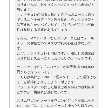
おりませんが、おそらくビーノがもっとも高価だと
思います。
サンナチュレの拡張天板がもみさんのニーズに適っ
ているなら十分アリだと思う反面、ウレタン塗装と
は言え軟らかいパイン材でキズや汚れが目立つ可能
性は覚悟する必要があるでしょう。
その点、Mコンパクトならアルダーまたはウォール
ナットの突板なのでキズや汚れの心配は少ないで
す。
ただ、サンナチュレも同様ですが、引出しの開閉は
お世辞にもスムーズとは言えないのがネックです。
サンノットはSワゴンのセットが楽天市場で84,800
円からとなっています。
こちらは奥行が60cm、上棚スタイルにした場合はち
ょっと横揺れが生じるように感じます。
フラットスタイルにした場合は棚が背板の役割を果
たすのか、横揺れは感じないです。
スリムワゴンかノーマルワゴンのどちらを選ぶべき
かについては、足元のスペースをゆったり取りたい