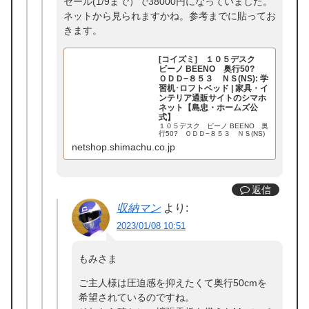
セール(1/9まで）で38000円になっていました。
ネットから見られますかね。参考までに貼ってお
きます。
[コイズミ] １０５デスク
ビーノ BEENO 奥行50?
ＯＤＤ−８５３ ＮＳ(NS): 学
習机･ロフトベッド | 家具・イ
ンテリア通販サイトのシマホ
ネット【島忠・ホームズ公
式】
１０５デスク ビーノ BEENO 奥
行50? ＯＤＤ−８５３ ＮＳ(NS)
をお探しなら島忠・ホームズ公式通
netshop.shimachu.co.jp
販サイトのシマホネットで！アフタ
ーフォローもしっかり、安心して使
えます。
返信
収納マン
より:
2023/01/08 10:51
もみさま
ご主人様は圧迫感を抑えたくて奥行50cmを
希望されているのですね。