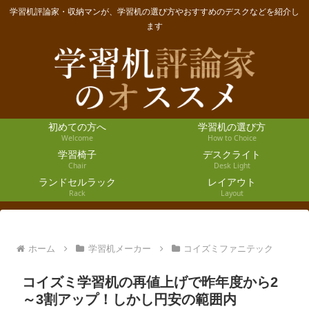
学習机評論家・収納マンが、学習机の選び方やおすすめのデスクなどを紹介し
ます
初めての方へ
学習机の選び方
Welcome
How to Choice
学習椅子
デスクライト
Chair
Desk Light
ランドセルラック
レイアウト
Rack
Layout
ホーム
学習机メーカー
コイズミファニテック
コイズミ学習机の再値上げで昨年度から2
～3割アップ！しかし円安の範囲内