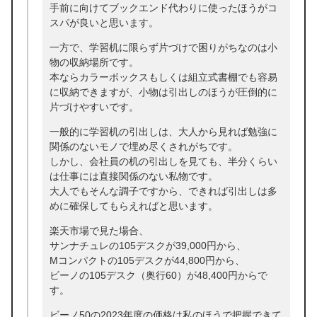
手前に向けてブックエンド代わりに使ったほうがコ
スパが良いと思います。
一方で、学習机に限らず片づけで困りがちなのは小
物の収納場所です。
本ならカラーボックスもしくは組立式書棚でも容易
に収納できますが、小物は引出しのほうが圧倒的に
片づけやすいです。
一般的に学習机の引出しは、大人から見れば勉強に
関係のないモノで埋め尽くされがちです。
しかし、会社員の机の引出しを見ても、半分くらい
は仕事には直接関係のない私物です。
大人でもそんな調子ですから、できれば引出しは多
めに確保してもらえればと思います。
楽天市場で見た場合、
サンナチュレの105デスクが39,000円から、
Mコンパクトの105デスクが44,800円から、
ビーノの105デスク（奥行60）が48,400円からで
す。
ビーノ50の2023年度の価格は私のほうで把握できて