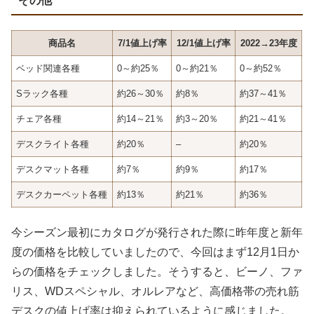
その他
商品名
7/1値上げ率
12/1値上げ率
2022→23年度
ベッド関連各種
0～約25％
0～約21％
0～約52％
Sラック各種
約26～30％
約8％
約37～41％
チェア各種
約14～21％
約3～20％
約21～41％
デスクライト各種
約20％
–
約20％
デスクマット各種
約7％
約9％
約17％
デスクカーペット各種
約13％
約21％
約36％
今シーズン最初にカタログが発行された際に昨年度と新年
度の価格を比較していましたので、今回はまず12月1日か
らの価格をチェックしました。そうすると、ビーノ、ファ
リス、WDスペシャル、オルレアなど、高価格帯の売れ筋
デスクの値上げ率は抑えられているように感じました。