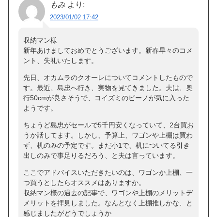
もみ
より:
2023/01/02 17:42
収納マン様
新年あけましておめでとうございます。新春早々のコメ
ント、失礼いたします。
先日、オカムラのクオーレについてコメントしたもので
す。最近、島忠へ行き、実物を見てきました。夫は、奥
行50cmが良さそうで、コイズミのビーノが気に入った
ようです。
ちょうど島忠がセールで5千円安くなっていて、2台買お
うか話してます。しかし、予算上、ワゴンや上棚は買わ
ず、机のみの予定です。まだ小1で、机についてる引き
出しのみで事足りるだろう、と夫は言っています。
ここでアドバイスいただきたいのは、ワゴンか上棚、一
つ買うとしたらオススメはありますか。
収納マン様の過去の記事で、ワゴンや上棚のメリットデ
メリットを拝見しました。なんとなく上棚推しかな、と
感じましたがどうでしょうか