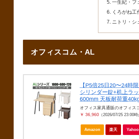
一生紀・フ
くろがね工作
ニトリ・シェ
オフィスコム・AL
【P5倍25日20〜24
シリンダー錠+机上ラック
600mm 天板耐荷重40
オフィス家具通販のオフィス
￥ 36,960
（2026/07/25 23:00
Amazon
楽天
Yah