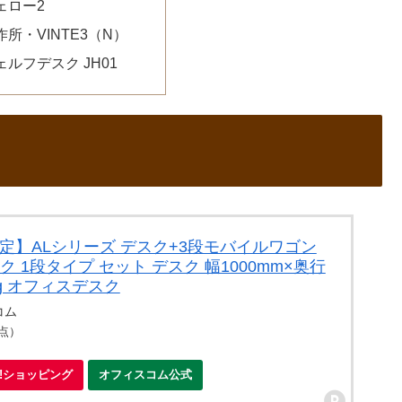
ェロー2
所・VINTE3（N）
ルフデスク JH01
時限定】ALシリーズ デスク+3段モバイルワゴン
 1段タイプ セット デスク 幅1000mm×奥行
kg オフィスデスク
コム
時点）
oo!ショッピング
オフィスコム公式