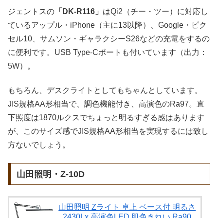
ジェントスの
「DK-R116」
はQi2（チー・ツー）に対応し
ているアップル・iPhone（主に13以降）、Google・ピク
セル10、サムソン・ギャラクシーS26などの充電をするの
に便利です。USB Type-Cポートも付いています（出力：
5W）。
もちろん、デスクライトとしてもちゃんとしています。
JIS規格AA形相当で、調色機能付き、高演色のRa97。直
下照度は1870ルクスでちょっと明るすぎる感はあります
が、このサイズ感でJIS規格AA形相当を実現するには致し
方ないでしょう。
山田照明・Z-10D
山田照明 Zライト 卓上 ベース付 明るさ
2430Lx 高演色LED 肌色きれい Ra90