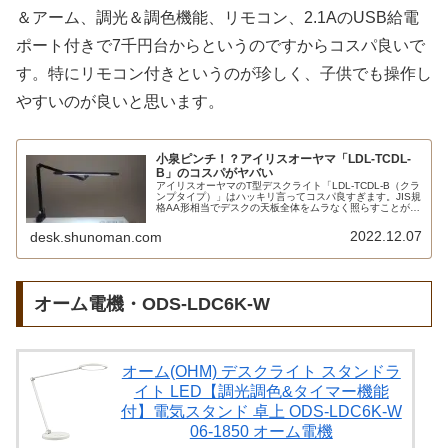
＆アーム、調光＆調色機能、リモコン、2.1AのUSB給電
ポート付きで7千円台からというのですからコスパ良いで
す。特にリモコン付きというのが珍しく、子供でも操作し
やすいのが良いと思います。
小泉ピンチ！？アイリスオーヤマ「LDL-TCDL-
B」のコスパがヤバい
アイリスオーヤマのT型デスクライト「LDL-TCDL-B（クラ
ンプタイプ）」はハッキリ言ってコスパ良すぎます。JIS規
格AA形相当でデスクの天板全体をムラなく照らすことがで
き、それでいて直下照度は2000ルクス程度に抑えていま
す。無段階調光＆調色機能、リモコン、2.1AのUSB給電ポ
2022.12.07
desk.shunoman.com
ート付きで5千円台！
オーム電機・ODS-LDC6K-W
オーム(OHM) デスクライト スタンドラ
イト LED【調光調色&タイマー機能
付】電気スタンド 卓上 ODS-LDC6K-W
06-1850 オーム電機