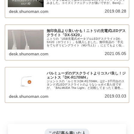
みました。コイズミファニテックが強いですが、BenQ、
ジェントス、オーム電機、アイリスオーヤマといった新興
勢力にも注目です。
2019.08.28
desk.shunoman.com
無印良品より良いかも！ニトリの充電式LEDデス
クライト「DX-SX20」
ニトリの「USB充電式ポータブルLEDデスクライトDX-
SX20（ホワイト）」を購入しました。無印良品の「手元
をてらすリビングライト（MJ-TLL1）」にとてもよく似た
デザインですが比較してみると、ニトリのは3段階調色機
能つき、2000mAhのバッテリーで4時間点灯、にもかかわ
2021.05.05
desk.shunoman.com
らず3千円以下というコスパの良さを誇ります。
バルミューダのデスクライトよりコスパ良し！ジ
ェントス「DK-R170WH」
ジェントスの「ルミサスDK-R170WH」は2～3千円台のス
タンド式LEDデスクライトのようなショボイ見た目です
が、「BALMUDA The Light」と比較してまったく遜色な
いハイスペックです。JIS規格AA形相当であるにもかかわ
らず直下照度は1600ルクスと控えめ、Ra95の高演色、ブ
2019.03.03
desk.shunoman.com
ルーライトカットで、価格は5,000円強からとコスパ良い
です。
この記事を書いた人