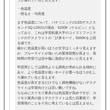
うが優れていると言えます。
・色温度
・明るさ・均斉度
まず色温度について、パナソニックのLEDデスクス
タンドSQ-LD521の場合、6200K（ケルビン）とな
っており、これは学習机最大手のコイズミファニテ
ックのデスクライトの「計算モード」5600Kを上回
る値です。
確かに色温度が高いほうが文字はくっきり見えます
が、ブルーライトが強いため緊張状態が高まり、長
時間の学習では目や脳に負担が大きいと言えます。
学習用としては調光よりも調色が求められる傾向に
あり、より色温度が低いモードが選べるほうがむし
ろ優れていると言えます。
色温度が高すぎるだけでなく調色機能がないデスク
ライトは学習向けとは言い難いですね。
ちなみにカリモク家具のは色温度が高めですが、カ
リモク家具の扱うデスクライトは見た目重視で、学
習環境のことを十分に考えているとは思えません。