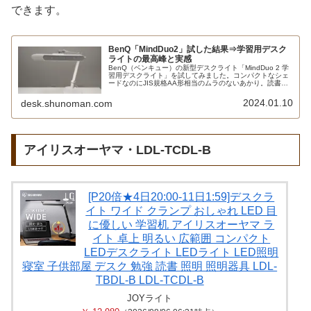
できます。
BenQ「MindDuo2」試した結果⇒学習用デスク
ライトの最高峰と実感
BenQ（ベンキュー）の新型デスクライト「MindDuo 2 学
習用デスクライト」を試してみました。コンパクトなシェ
ードなのにJIS規格AA形相当のムラのないあかり。読書モ
ードやスクリーン閲覧モードでは自動で照度を調整してく
れます。人感センサーも優秀です。
2024.01.10
desk.shunoman.com
アイリスオーヤマ・LDL-TCDL-B
[P20倍★4日20:00-11日1:59]デスクラ
イト ワイド クランプ おしゃれ LED 目
に優しい 学習机 アイリスオーヤマ ラ
イト 卓上 明るい 広範囲 コンパクト
LEDデスクライト LEDライト LED照明
寝室 子供部屋 デスク 勉強 読書 照明 照明器具 LDL-
TBDL-B LDL-TCDL-B
JOYライト