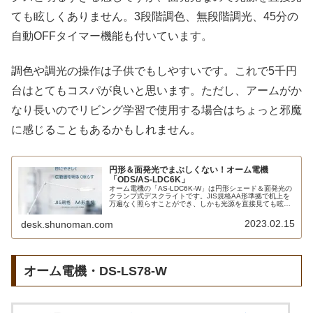
ても眩しくありません。3段階調色、無段階調光、45分の
自動OFFタイマー機能も付いています。
調色や調光の操作は子供でもしやすいです。これで5千円
台はとてもコスパが良いと思います。ただし、アームがか
なり長いのでリビング学習で使用する場合はちょっと邪魔
に感じることもあるかもしれません。
円形＆面発光でまぶしくない！オーム電機
「ODS/AS-LDC6K」
オーム電機の「AS-LDC6K-W」は円形シェード＆面発光の
クランプ式デスクライトです。JIS規格AA形準拠で机上を
万遍なく照らすことができ、しかも光源を直接見ても眩し
くありません。調色＆調光機能ももちろん搭載。スタンド
式の「ODS-LDC6K-W」もあります。
2023.02.15
desk.shunoman.com
オーム電機・DS-LS78-W