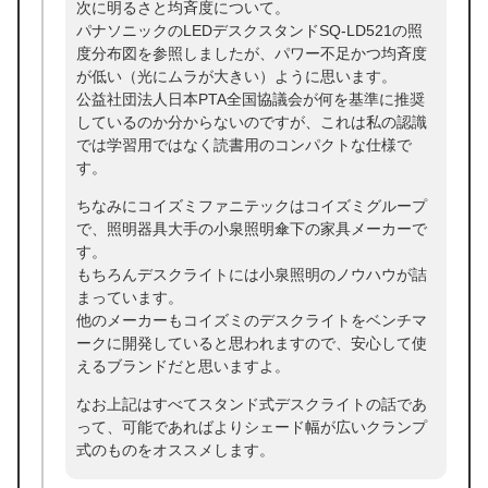
次に明るさと均斉度について。
パナソニックのLEDデスクスタンドSQ-LD521の照
度分布図を参照しましたが、パワー不足かつ均斉度
が低い（光にムラが大きい）ように思います。
公益社団法人日本PTA全国協議会が何を基準に推奨
しているのか分からないのですが、これは私の認識
では学習用ではなく読書用のコンパクトな仕様で
す。
ちなみにコイズミファニテックはコイズミグループ
で、照明器具大手の小泉照明傘下の家具メーカーで
す。
もちろんデスクライトには小泉照明のノウハウが詰
まっています。
他のメーカーもコイズミのデスクライトをベンチマ
ークに開発していると思われますので、安心して使
えるブランドだと思いますよ。
なお上記はすべてスタンド式デスクライトの話であ
って、可能であればよりシェード幅が広いクランプ
式のものをオススメします。