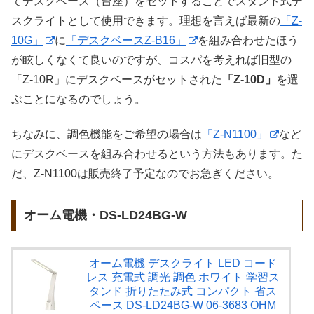
てデスクベース（台座）をセットすることでスタンド式デ
スクライトとして使用できます。理想を言えば最新の
「Z-
10G」
に
「デスクベースZ-B16」
を組み合わせたほう
が眩しくなくて良いのですが、コスパを考えれば旧型の
「Z-10R」にデスクベースがセットされた
「Z-10D」
を選
ぶことになるのでしょう。
ちなみに、調色機能をご希望の場合は
「Z-N1100」
など
にデスクベースを組み合わせるという方法もあります。た
だ、Z-N1100は販売終了予定なのでお急ぎください。
オーム電機・DS-LD24BG-W
オーム電機 デスクライト LED コード
レス 充電式 調光 調色 ホワイト 学習ス
タンド 折りたたみ式 コンパクト 省ス
ペース DS-LD24BG-W 06-3683 OHM