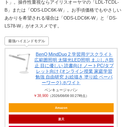
ト」。操作性重視ならアイリスオーヤマの「LDL-TCDL-
B」または「ODS-LDC6K-W」。お手頃価格でもやさしい
あかりを希望される場合は「ODS-LDC6K-W」と「DS-
LS78-W」がオススメです。
最強ハイエンドモデル
BenQ MindDuo 2 学習用デスクライト
広範囲照明 太陽光LED照明 まぶしさ防
止 目に優しい 読書向け ノートPC/タブ
レット向け (オンライン授業 家庭学習
勉強 自由研究 お絵描き 塗り絵 ペーパ
ーワーク) ホワイト
ベンキュージャパン
￥38,900
（2026/08/08 00:27時点）
Amazon
楽天