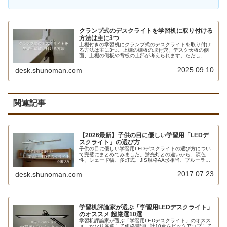
クランプ式のデスクライトを学習机に取り付ける
方法は主に3つ
上棚付きの学習机にクランプ式のデスクライトを取り付け
る方法は主に3つ。上棚の棚板の取付穴、デスク天板の側
面、上棚の側板や背板の上部が考えられます。ただし、そ
れぞれ寸法、クランプ金具の大きさ、アームの構造なども
チェックしなければなりません。販売店の店頭で取り付け
2025.09.10
desk.shunoman.com
の可否を確認するのがもっとも無難です。
関連記事
【2026最新】子供の目に優しい学習用「LEDデ
スクライト」の選び方
子供の目に優しい学習用LEDデスクライトの選び方につい
て完璧にまとめてみました。蛍光灯との違いから、演色
性、シェード幅、多灯式、JIS規格AA形相当、ブルーライ
ト対策、調色＆調光機能、ルーメン、ルクスなどの用語も
解説しています。
2017.07.23
desk.shunoman.com
学習机評論家が選ぶ「学習用LEDデスクライト」
のオススメ 超厳選10選
学習机評論家が選ぶ「学習用LEDデスクライト」のオスス
メ。かなり厳選して価格帯別に計10台をピックアップして