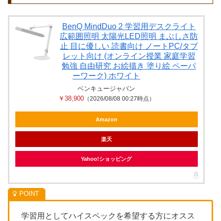
BenQ MindDuo 2 学習用デスクライト
広範囲照明 太陽光LED照明 まぶしさ防
止 目に優しい 読書向け ノートPC/タブ
レット向け (オンライン授業 家庭学習
勉強 自由研究 お絵描き 塗り絵 ペーパ
ーワーク) ホワイト
ベンキュージャパン
￥38,900
（2026/08/08 00:27時点）
Amazon
楽天
Yahoo!ショッピング
学習用としてハイスペックを希望する方にオスス