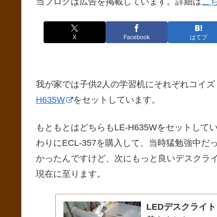
当ブログは広告を掲載しています。詳細は
こ
X
Facebook
はてブ
我が家では子供2人の学習机にそれぞれコイズ
H635W
をセットしています。
もともとはどちらもLE-H635Wをセットし
わりにECL-357を購入して、当時猛勉強中
かったんですけど、次にもっと良いデスクラ
現在に至ります。
LEDデスクライト