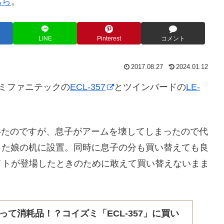
ちら
。
LINE
Pinterest
コメント
2017.08.27
2024.01.12
ミファニテックの
ECL-357
とツインバードの
LE-
ていたのですが、息子がアームを壊してしまったので代
だった娘の机に設置。同時に息子の分も買い替えても良
イトが登場したときのために敢えて買い替えないまま
って消耗品！？コイズミ「ECL-357」に買い