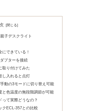
次
Duo親子デスクライト
全にできている！
アダプターを接続
に取り付けてみた
差し入れると点灯
/手動の3モードに切り替え可能
度と色温度の無段階調節が可能
ドって実際どうなの？
クECL-357との比較