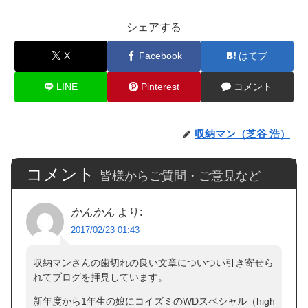
シェアする
X
Facebook
はてブ
LINE
Pinterest
コメント
収納マン（芝谷 浩）
コメント
皆様からご質問・ご意見など
かんかん
より:
2017/02/23 01:43
収納マンさんの歯切れの良い文章についつい引き寄せら
れてブログを拝見しています。
新年度から1年生の娘にコイズミのWDスペシャル（high