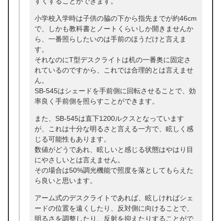
すくすることができます。
小学校入学時は子供の脇の下から指先までが約46cm
で、しかも教科書とノートくらいしか開きませんか
ら、一番照らしたいのは手前のほうだけと言えま
す。
それなのにT型デスクライトは机の一番奥に固定さ
れているのですから、これでは合理的とは言えませ
ん。
SB-545はシェードを手前側に回転させることで、効
率良く手前側を照らすことができます。
また、SB-545は直下1200ルクスとなっています
が、これは十分な明るさと言える一方で、眩しく感
じる可能性もあります。
数値がどうであれ、眩しいと感じる状態はやはり目
にやさしいとは言えません。
その場合は50%調光機能で照度を落としてもらえた
ら良いと思います。
アーム式のデスクライトであれば、眩しければシェ
ードの位置を遠くしたり、反対側に向けることで、
明るさを調整したり、反射を抑えたりすることがで