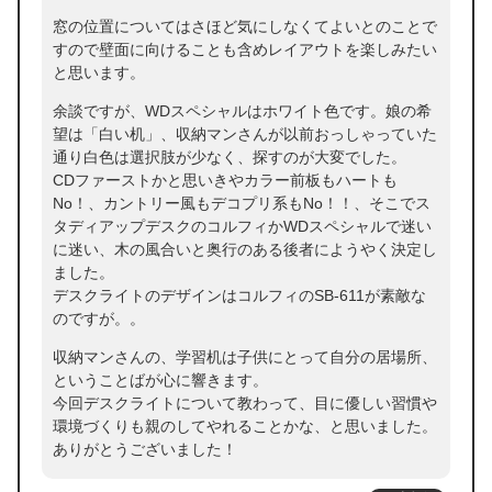
窓の位置についてはさほど気にしなくてよいとのことで
すので壁面に向けることも含めレイアウトを楽しみたい
と思います。
余談ですが、WDスペシャルはホワイト色です。娘の希
望は「白い机」、収納マンさんが以前おっしゃっていた
通り白色は選択肢が少なく、探すのが大変でした。
CDファーストかと思いきやカラー前板もハートも
No！、カントリー風もデコプリ系もNo！！、そこでス
タディアップデスクのコルフィかWDスペシャルで迷い
に迷い、木の風合いと奥行のある後者にようやく決定し
ました。
デスクライトのデザインはコルフィのSB-611が素敵な
のですが。。
収納マンさんの、学習机は子供にとって自分の居場所、
ということばが心に響きます。
今回デスクライトについて教わって、目に優しい習慣や
環境づくりも親のしてやれることかな、と思いました。
ありがとうございました！