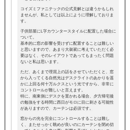
コイズミファニテックの公式見解とは違うかもしれ
ませんが、私としては以上にように理解しておりま
す。
子供部屋にL字カウンタースタイルに配置した場合に
ついて。
基本的に窓の影響を受けずに配置することは難しい
と思いますので、あまり大袈裟に考えていただく必
要はなく、そのレイアウトであってもまったく問題
ないと私は思います。
ただ、あくまで理屈上の話をさせていただくと、窓
から入ってくる自然光はデスクライトのあかりを遥
かに上回る何十万ルクスという光ですから、非常に
コントロールが難しいと言えます。
特に、南東側にデスクを置かれる場合、夕方帰宅後
の勉強をする時間に西日がモロに目に刺さる可能性
がありますので、カーテンは必須です。
窓からの光を完全にコントロールすることは難し
く、またせっかく眺めが良いのにカーテンを閉め切