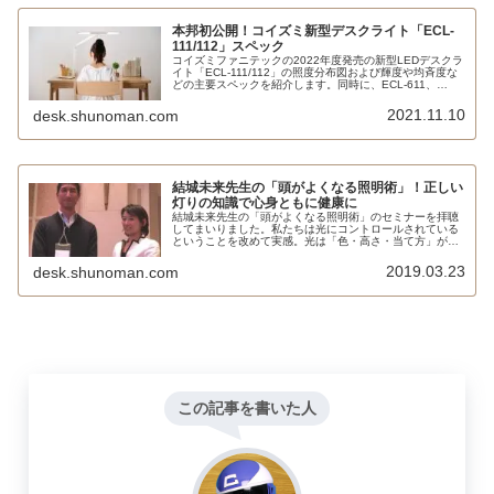
本邦初公開！コイズミ新型デスクライト「ECL-
111/112」スペック
コイズミファニテックの2022年度発売の新型LEDデスクラ
イト「ECL-111/112」の照度分布図および輝度や均斉度な
どの主要スペックを紹介します。同時に、ECL-611、
357、546とも比較してみました。
2021.11.10
desk.shunoman.com
結城未来先生の「頭がよくなる照明術」！正しい
灯りの知識で心身ともに健康に
結城未来先生の「頭がよくなる照明術」のセミナーを拝聴
してまいりました。私たちは光にコントロールされている
ということを改めて実感。光は「色・高さ・当て方」が重
要で、子供の勉強や健康、大人の仕事や睡眠にも大きく影
響することがよく分かりました。
2019.03.23
desk.shunoman.com
この記事を書いた人