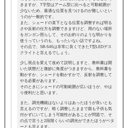
きますが、T字型はアーム型に比べると可動範囲が
少ないため、最適な位置を見つけるのが難しいとい
うのが一般的です。
また、シェードの直下となる位置を調整すれば明る
さや反射の仕方を調整できますけど、用のない場所
をガンガン照らして、そのお釣りのような明かりを
使うっていうのも、もったいない話ですよね。
その点で、SB-545は非常に良くできたT型LEDデス
クライトと言えるでしょう。
少し視点を変えて改めて説明しますと、教科書は開
いた状態だと微妙に角度がつきますから、教科書を
動かすか、シェードを動かすかで、反射を調整して
やる必要があります。
そのときにシェードの可動範囲が広いほうが、やは
り便利だと思います。
また、調光機能はないよりはあったほうが良いとも
言えるのですが、暗く調整したままで親も子供も気
付かずにいてしまう可能性があることが問題で、そ
の点で言うと2段階くらいの調光ができたほうがベタ
ーとも言えます。