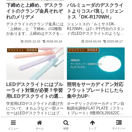
下締めと上締め、デスクラ
バルミューダのデスクライ
イトのクランプ金具それぞ
トよりコスパ良し！ジェン
れのメリデメ
トス「DK-R170WH」
デスクライトのクランプ金具には
ジェントスの「ルミサスDK-
「上締め」と「下締め」の2種類
R170WH」は2～3千円台のスタン
があります。上締めはデスクを動
ド式LEDデスクライトのようなシ
かさずに設置や調整がしやすいほ
ョボイ見た目ですが、
2025.12.10
2026.03.16
2019.03.03
2025.08.17
か、天板下がスッキリするのがメ
「BALMUDA The Light」と比較
リット。下締めは天板上にスペー
してまったく遜色ないハイスペッ
デスクライト・照明器具
デスクライト・照明器具
スを必要としないほか、慣れ親ん
クです。JIS規格AA形相当である
だデザインと操作性などがメリッ
にもかかわらず直下照度は1600
トと言えるでしょう。
ルクスと控えめ、Ra95の高演
色、ブルーライトカットで、価格
は5,000円強からとコスパ良いで
す。
LEDデスクライトにはブル
照明をサーカディアン対応
ーライト対策が必要？学習
フラットプレートにしたら
用LEDデスクライトの選び
集中力UP↑
方
学習用LEDデスクライトの選び方
オーデリックのサーカディアン自
について。オカムラなど一部メー
動調光調色FLAT PLATE（フラッ
カーはLEDデスクライトにはブル
トプレート）8畳用OL291622CR
ーライト対策が必要と言っていま
に買い替えました。当初はいろい
2015.01.28
2024.01.04
2026.02.18
2026.07.16
すが、あまり気にする必要はない
ろ不満を感じたものの、しばらく
です。それよりもシェード幅が広
して午後に睡魔に襲われることが
メニュー
ホーム
検索
トップ
サイドバー
いこと、調色機能を備えているこ
なくなり、集中力がアップしまし