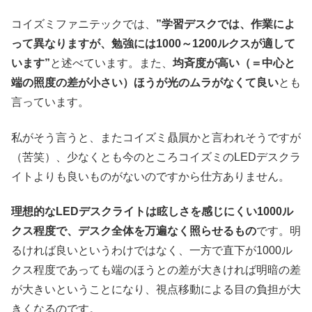
コイズミファニテックでは、
”学習デスクでは、作業によ
って異なりますが、勉強には1000～1200ルクスが適して
います”
と述べています。また、
均斉度が高い（＝中心と
端の照度の差が小さい）ほうが光のムラがなくて良い
とも
言っています。
私がそう言うと、またコイズミ贔屓かと言われそうですが
（苦笑）、少なくとも今のところコイズミのLEDデスクラ
イトよりも良いものがないのですから仕方ありません。
理想的なLEDデスクライトは眩しさを感じにくい1000ル
クス程度で、デスク全体を万遍なく照らせるもの
です。明
るければ良いというわけではなく、一方で直下が1000ル
クス程度であっても端のほうとの差が大きければ明暗の差
が大きいということになり、視点移動による目の負担が大
きくなるのです。