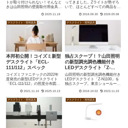
トが取り付けられない！そんなと
ってきました。Zライトが勢ぞろ
きは山田照明の壁面取付用金具
いで、ほとんどすべての商品を見
（Z-C30）を使うという方法があ
ることができます。医療用や天井
2025.11.19
2016.09.30
2026.05.08
ります。石こうボード壁にWALL
照明、間接照明なども豊富で、こ
BASEなどで2×4材を固定し、そ
れぞ山田照明というこだわりを随
デスクライト・照明器具
デスクライト・照明器具
こにZ-C30をネジ留めすれば賃貸
所に感じることができます。
住宅でもOKです。
本邦初公開！コイズミ新型
独占スクープ！？山田照明
デスクライト「ECL-
の新型調光調色機能付き
111/112」スペック
LEDデスクライト「Z-
N1100」
コイズミファニテックの2022年
山田照明の新型調光調色機能付き
度発売の新型LEDデスクライト
LEDデスクライト「Z-N1100」を
「ECL-111/112」の照度分布図お
独占スクープ。東京ショールーム
よび輝度や均斉度などの主要スペ
で開発者に直接お話をうかがいま
2021.11.10
2025.10.13
2016.10.02
2023.11.23
ックを紹介します。同時に、
した。4段階調色＆無段階調光に
ECL-611、357、546とも比較し
加え、自在に動くアーム。スタイ
デスクライト・照明器具
デスクライト・照明器具
てみました。
リッシュなデザインにも関わらず
お手頃価格。