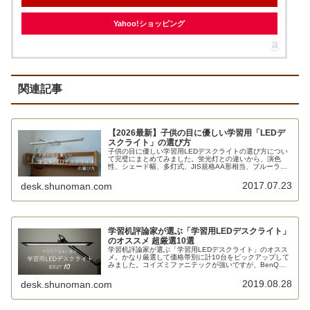
Yahoo!ショッピング
関連記事
【2026最新】子供の目に優しい学習用「LEDデ
スクライト」の選び方
子供の目に優しい学習用LEDデスクライトの選び方につい
て完璧にまとめてみました。蛍光灯との違いから、演色
性、シェード幅、多灯式、JIS規格AA形相当、ブルーライ
ト対策、調色＆調光機能、ルーメン、ルクスなどの用語も
解説しています。
2017.07.23
desk.shunoman.com
学習机評論家が選ぶ「学習用LEDデスクライト」
のオススメ 超厳選10選
学習机評論家が選ぶ「学習用LEDデスクライト」のオスス
メ。かなり厳選して価格帯別に計10台をピックアップして
みました。コイズミファニテックが強いですが、BenQ、
ジェントス、オーム電機、アイリスオーヤマといった新興
勢力にも注目です。
2019.08.28
desk.shunoman.com