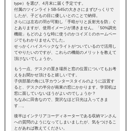
type）を選び、4月末に届く予定です。
付属のツインライトSB-545の大きさにまずびっくりで
したが、子どもの目に優しいとのことで納得。
さらには左右の羽が可動し「手暗がりと反射光を防」ぐ
とありますが、使用イメージが湧きません。「50%調光
機能」もどのような時に使うのかコイズミのホームペー
ジでもわかりませんでした。
せっかくハイスペックなライトがついているので活用し
てやりたいのですが、これらの機能のメリットを教えて
頂けないでしょうか。
もう一点、デスクの置き場所と窓の位置についてもお考
えをお聞かせ頂けると嬉しいです。
子供部屋の角にL字カウンタースタイルのように設置す
ると、デスクの半分が南東の窓にかかります。学習机は
窓に面していないほうがよいのでしょうか？
ちなみに田舎なので、贅沢なほど日光は入ってきま
す…。
後半はインテリアコーディネーターである収納マンさん
への質問のようになってしまいましたが、気をつけるこ
とがあれば教えてください。