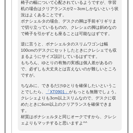
椅子の幅について心配されているようですが、学習
机の場合はクリアランスが2～3cmしかないという状
況はよくあることです。
ボナシェルタの場合、デスクの脚は手前ギリギリま
で切り立っているものの、クレシェの脚は斜めなの
で椅子を引かずとも座ることは可能なはずです。
逆に言うと、ボナシェルタのスリムワゴンは幅
100cmのデスクにセットしたときにクレシェでも収
まるようにサイズ設計しているはずです。
もちろん、ゆとりの有無の実感は個人差があるの
で、必ずしも大丈夫とは言えないのが難しいところ
ですが。
ちなみに、できるだけゆとりを確保したいというこ
とでしたら、
「XT0901」
がもっとも無難でしょう。
クレシェよりも3cm以上スリムなので、デスクに収
めたときに6cm以上のクリアランスを確保できま
す。
材質はボナシェルタと同じオークですから、クレシ
ェよりもマッチすると思いますよ^^