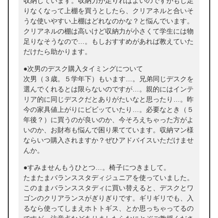
収納しています。収納力が足りればよいのですがもし足
りなくなって上棚を買うとしたら、クリアネルと合いそ
うな使いやすい上棚はどれなのかな？と悩んでいます。
クリアネルの棚は高いけど収納力が小さくて学生には物
足りなそうなので…。もしおすすめがあれば教えていた
だけたら助かります。
●次男のデスク購入タイミングについて
次男（３歳。５学年下）もいます…。兄弟同じデスクを
選んでくれるとは限らないのですが…。親的にはインテ
リア的に同じデスクだとありがたいなと思ったり…。昨
今の家具値上がりにビビッていたり…。必要なとき（５
年後？）に買うのが良いのか、今そろえちゃった方がよ
いのか、お財布も悩んで困り果てています。収納マン様
ならいつ購入されますか？ぜひアドバイスいただけませ
んか。
●すみませんもうひとつ…。椅子につきまして。
たまたまバランススタディジュニアを使っていました。
このままバランススタディに買い替えると、デスクとワ
ゴンのクリアランスがぎりぎりです。ギリギリでも、入
るなら使ってしまえホトトギス、とか思っちゃってるの