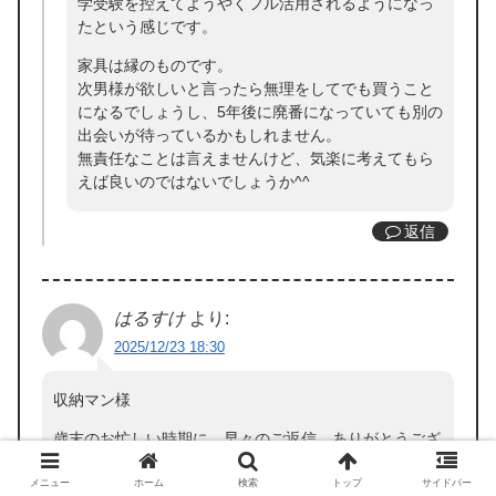
学受験を控えてようやくフル活用されるようになっ
たという感じです。
家具は縁のものです。
次男様が欲しいと言ったら無理をしてでも買うこと
になるでしょうし、5年後に廃番になっていても別の
出会いが待っているかもしれません。
無責任なことは言えませんけど、気楽に考えてもら
えば良いのではないでしょうか^^
返信
はるすけ
より:
2025/12/23 18:30
収納マン様
歳末のお忙しい時期に、早々のご返信、ありがとうござ
いました(;▽;)
おかげで、買ったあとのやらかした〜（よくやります
メニュー
ホーム
検索
トップ
サイドバー