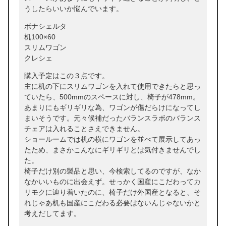
うしたらいいか悩んでいます。
ボナシェルタ
机100×60
スリムワゴン
クレシェ
購入予定はこの３点です。
主に机の下にスリムワゴンを入れて使用できたらと思っ
ていたら、500mmのスペースに対し、椅子が478mm。
あまりにもギリギリな為、ワゴンが傷だらけになってし
まいそうです。元々候補だったバランスラボのバランス
チェアは入れることさえできません。
ショールームでは机の横にワゴンを並べて展示してあっ
たため、まさかこんなにギリギリとは気付きませんでし
た。
椅子だけ別の製品と思い、今検索してるのですが、なか
なかいいものに出会えず。せっかく国産にこだわってカ
リモクに辿り着いたのに、椅子だけ外国産となると、そ
れじゃあ机も国産にこだわる必要はないんじゃないかと
考えだしてます。