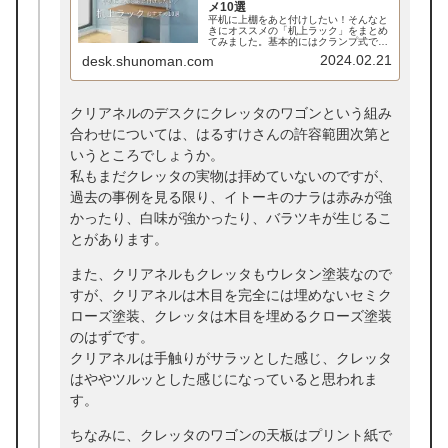
メ10選
平机に上棚をあと付けしたい！そんなと
きにオススメの「机上ラック」をまとめ
てみました。基本的にはクランプ式でデ
スク奥に固定できるものがオススメです
2024.02.21
desk.shunoman.com
が、それが無理な場合もあるので直置き
タイプもピックアップしています。
クリアネルのデスクにクレッタのワゴンという組み
合わせについては、はるすけさんの許容範囲次第と
いうところでしょうか。
私もまだクレッタの実物は拝めていないのですが、
過去の事例を見る限り、イトーキのナラは赤みが強
かったり、白味が強かったり、バラツキが生じるこ
とがあります。
また、クリアネルもクレッタもウレタン塗装なので
すが、クリアネルは木目を完全には埋めないセミク
ローズ塗装、クレッタは木目を埋めるクローズ塗装
のはずです。
クリアネルは手触りがサラッとした感じ、クレッタ
はややツルッとした感じになっていると思われま
す。
ちなみに、クレッタのワゴンの天板はプリント紙で