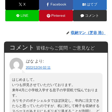
X
Facebook
はてブ
LINE
Pinterest
コメント
収納マン（芝谷 浩）
コメント
皆様からご質問・ご意見など
はな
より:
2022/12/24 02:11
はじめまして。
いつも拝見させていただいております。
来年4月に小学校入学する息子の学習机で悩んでおりま
す。
カリモクのボナシェルタでほぼ決定し、年内に注文でき
たらと思っていたのですが、机に対して椅子を収納する
スペースがあまりにもギリギリ過ぎることが判明し、ど