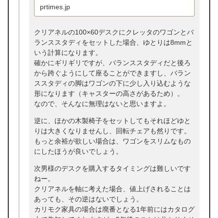
ト”する組み合わせ学習家具シリーズ
prtimes.jp
「Cretta（クレッタ）」を12月15日
（月）予約販売開始
クリアネルの100×60デスクにクレッタのワゴンとバ
ランススタディをセットした場合、ゆとりは8mmと
いう計算になります。
確かにギリギリですが、バランススタディだと後ろ
から跨ぐようにして座ることができますし、バラン
ススタディの脚はワゴンの下に少し入り込むような
形になります（キャスターの高さがあるため）。
なので、そんなに無理はないと思いますよ。
逆に、ほかの木製椅子をセットしてもそれほどゆと
りは大きくなりませんし、回転チェアも然りです。
もっと余裕が欲しい場合は、ワゴンをスリムなもの
にしたほうが良いでしょう。
次男様のデスクを購入するタイミングは難しいです
ねー。
クリアネルを軸に考えた場合、値上げされることは
あっても、その逆はないでしょう。
カリモク家具の場合は廃番となる1年前にはカタログ