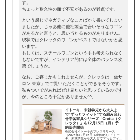
す。
ちょっと耐久性の面で不安があるのが難点です。
という感じでネガティブなことばかり書いてしまい
ましたが、じゃあ他に他社製品で合いそうなワゴン
があるかと言うと、思い当たるものがありません。
現状ではクレッタのワゴンがベストではないかと思
います。
もしくは、スチールワゴンという手も考えられなく
もないですが、インテリア的には全体のバランス次
第でしょうか。
なお、ご存じかもしれませんが、クレッタは「坐サ
ロン 東京」でご覧いただくことができるそうです。
私もついでがあればぜひ見たいと思っているのです
が、今のところ予定がありません^^;
イトーキ、未就学児から大人ま
で“ずっとフィット”する組み合わ
せ学習家具シリーズ「Cretta（ク
レッタ）」を12月15日（月）予
約販売開始
株式会社イトーキのプレスリリース
（2025年12月15日 13時00分）イトー
キ、未就学児から大人まで“ずっとフィッ