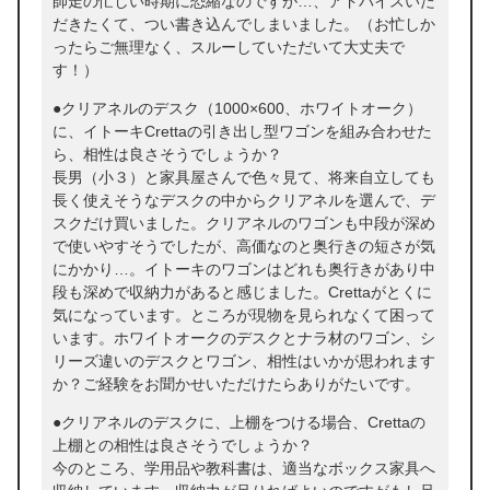
師走の忙しい時期に恐縮なのですが…、アドバイスいた
だきたくて、つい書き込んでしまいました。（お忙しか
ったらご無理なく、スルーしていただいて大丈夫で
す！）
●クリアネルのデスク（1000×600、ホワイトオーク）
に、イトーキCrettaの引き出し型ワゴンを組み合わせた
ら、相性は良さそうでしょうか？
長男（小３）と家具屋さんで色々見て、将来自立しても
長く使えそうなデスクの中からクリアネルを選んで、デ
スクだけ買いました。クリアネルのワゴンも中段が深め
で使いやすそうでしたが、高価なのと奥行きの短さが気
にかかり…。イトーキのワゴンはどれも奥行きがあり中
段も深めで収納力があると感じました。Crettaがとくに
気になっています。ところが現物を見られなくて困って
います。ホワイトオークのデスクとナラ材のワゴン、シ
リーズ違いのデスクとワゴン、相性はいかが思われます
か？ご経験をお聞かせいただけたらありがたいです。
●クリアネルのデスクに、上棚をつける場合、Crettaの
上棚との相性は良さそうでしょうか？
今のところ、学用品や教科書は、適当なボックス家具へ