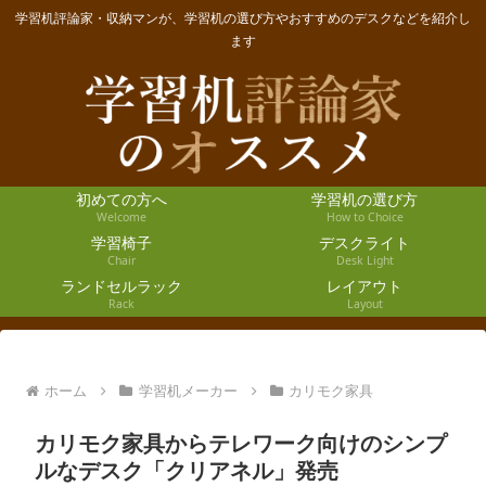
学習机評論家・収納マンが、学習机の選び方やおすすめのデスクなどを紹介し
ます
初めての方へ
学習机の選び方
Welcome
How to Choice
学習椅子
デスクライト
Chair
Desk Light
ランドセルラック
レイアウト
Rack
Layout
ホーム
学習机メーカー
カリモク家具
カリモク家具からテレワーク向けのシンプ
ルなデスク「クリアネル」発売