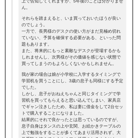
上で告知してくれますが、5年後のことは分かりませ
ん。
それらを踏まえると、いま買っておいたほうが良い
のでしょう。
一方で、長男様のデスクの使い方がまだ見極め切れ
ていない、予算を確保する必要がある、といった問
題もあります。
また、将来的にもっと素敵なデスクが登場するかも
しれませんし、次男様がその価値を感じない状態で
買ってしまうのもよろしくないかもしれません。
我が家の場合は娘が小学校に入学するタイミングで
学習机を買うことにし、3歳の息子も同様にする予定
でした。
しかし、息子がおねえちゃんと同じタイミングで学
習机を買ってもらえると思い込んでしまい、家具店
でギャン泣きしたため、私は妻に借金をして2台セッ
トで購入することになりました。
結果的にそれで良かったとは思っているのですが、
息子自身はタンスの上や玄関、お絵かきテーブルの
上で勉強をすることが多くてあまり活用されず、大