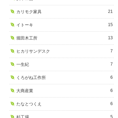
21
カリモク家具
15
イトーキ
13
堀田木工所
7
ヒカリサンデスク
7
一生紀
6
くろがね工作所
6
大商産業
6
たなとつくえ
5
杉工場