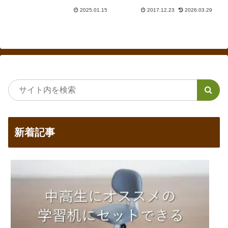
kotoba、ロダンの4つだけになり
ップを紹介しています。ソフィ
2025.01.15
2017.12.23
2026.03.29
ました。ただ、浜本工芸やカリモ
オ、ビギンなどが比較的人気、
ク家具と価格を比較すると、以前
morino,kotoba（森のことば）な
ほど割高感はなくなっています。
どデザイン性の高いものが特徴と
言えます。10年保証であること
も大きな特徴です。
新着記事