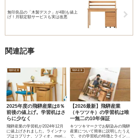
無印良品の「木製デスク」が4割も値上
げ！月額定額サービスも実は改悪
関連記事
飛騨産業
飛騨産業
2025年度の飛騨産業は8％
【2026最新】飛騨産業
前後の値上げ。学習机はさ
（キツツキ）の学習机は唯
らに少なく
一無二の10年保証
飛騨産業の学習机が2024年12月
キツツキマークでお馴染みの飛騨
に値上げされました。ラインナッ
産業について簡単に説明したうえ
プはコブリナ、ソフィオ、morino
で、その学習机の特徴とラインナ