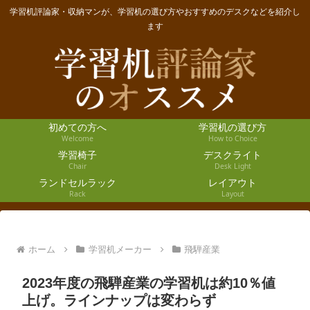
学習机評論家・収納マンが、学習机の選び方やおすすめのデスクなどを紹介し
ます
初めての方へ
学習机の選び方
Welcome
How to Choice
学習椅子
デスクライト
Chair
Desk Light
ランドセルラック
レイアウト
Rack
Layout
ホーム
学習机メーカー
飛騨産業
2023年度の飛騨産業の学習机は約10％値
上げ。ラインナップは変わらず