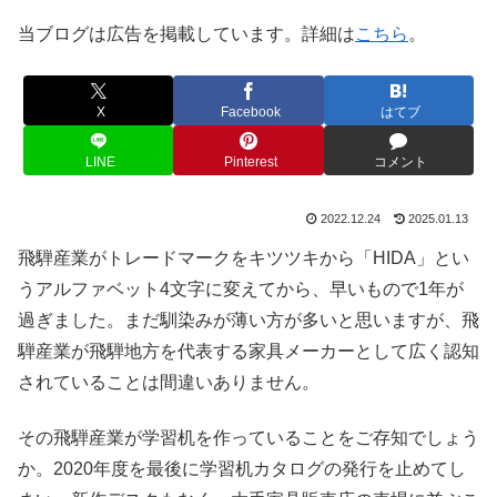
当ブログは広告を掲載しています。詳細は
こちら
。
X
Facebook
はてブ
LINE
Pinterest
コメント
2022.12.24
2025.01.13
飛騨産業がトレードマークをキツツキから「HIDA」とい
うアルファベット4文字に変えてから、早いもので1年が
過ぎました。まだ馴染みが薄い方が多いと思いますが、飛
騨産業が飛騨地方を代表する家具メーカーとして広く認知
されていることは間違いありません。
その飛騨産業が学習机を作っていることをご存知でしょう
か。2020年度を最後に学習机カタログの発行を止めてし