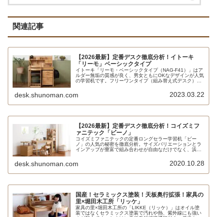
関連記事
【2026最新】定番デスク徹底分析！イトーキ
「リーモ」ベーシックタイプ
イトーキ「リーモ・ベーシックタイプ（NAG-F41）」はア
ルダー無垢の質感が良く、男女ともにOKなデザインが人気
の学習机です。フリーワンタイプ（組み替え式デスク）な
どの関連商品も多く、必要な機能に応じて選ぶことができ
ます。同じくイトーキの「JAQ-F31」やニトリの「メルシ
2023.03.22
desk.shunoman.com
ー」、無印良品の「木製デスク オーク材」などが比較対象
となります。
【2026最新】定番デスク徹底分析！コイズミフ
ァニテック「ビーノ」
コイズミファニテックの定番ロングセラー学習机「ビー
ノ」の人気の秘密を徹底分析。サイズバリエーションとラ
インアップが豊富で組み合わせが自由なだけでなく、浜本
工芸のデスクと見紛うほど質感が良いのが特徴。飽きの来
ないシンプルなデザインで男女ともに人気です。
2020.10.28
desk.shunoman.com
国産！セラミックス塗装！天板奥行拡張！家具の
里×堀田木工所「リッケ」
家具の里×堀田木工所の「LIKKE（リッケ）」はオイル塗
装ではなくセラミックス塗装で汚れや熱、紫外線にも強い