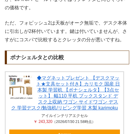
の価格です。
ただ、フォピッシュ2は天板がオーク無垢で、デスク本体
に引出しが2杯付いています。鍵は付いていませんが、さ
すがにコスパで比較するとクレッタの分が悪いですね。
ボナシェルタとの比較
◆マグネットプレゼント 【デスクマッ
ト★文具セット付き】カリモク 国産 日
本製 学習机 【ボナシェルタ】【3点セ
ット】 幅110 平机 ブックスタンド デ
スク上収納 ワゴン サイドワゴン デス
ク 学習デスク/勉強机/リビング学習 木製 karimoku
アイルインテリアエクセル
￥ 243,320
（2026/07/30 21:58時点）