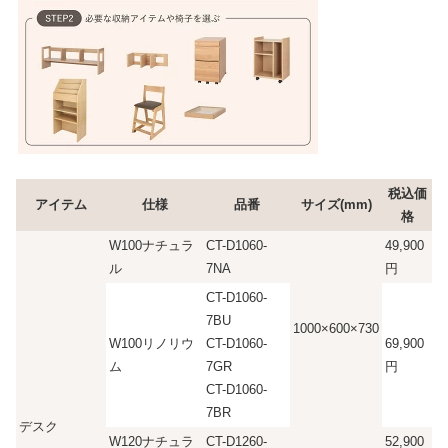
税込価
アイテム
仕様
品番
サイズ(mm)
格
W100ナチュラ
CT-D1060-
49,900
ル
7NA
円
CT-D1060-
7BU
1000×600×730
W100リノリウ
CT-D1060-
69,900
ム
7GR
円
CT-D1060-
7BR
デスク
W120ナチュラ
CT-D1260-
52,900