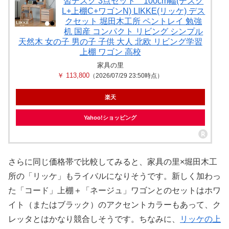
習デスク 3点セット 100cm幅(デスク
L+上棚C+ワゴンN) LIKKE(リッケ) デス
クセット 堀田木工所 ペントレイ 勉強
机 国産 コンパクト リビング シンプル
天然木 女の子 男の子 子供 大人 北欧 リビング学習
上棚 ワゴン 高校
家具の里
￥ 113,800
（2026/07/29 23:50時点）
楽天
Yahoo!ショッピング
さらに同じ価格帯で比較してみると、家具の里×堀田木工
所の「リッケ」もライバルになりそうです。新しく加わっ
た「コード」上棚＋「ネージュ」ワゴンとのセットはホワ
イト（またはブラック）のアクセントカラーもあって、ク
レッタとはかなり競合しそうです。ちなみに、
リッケの上