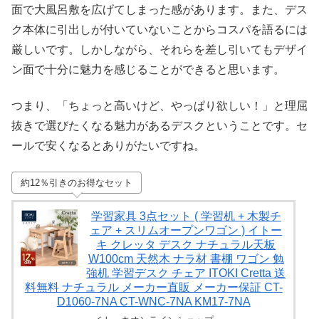
面で大風呂敷を広げてしまった感があります。また、デス
ク本体に引出しが付いていないことからコスパを語るには
厳しいです。しかしながら、それらを差し引いてもデザイ
ン面で十分に魅力を感じることができると思います。
つまり、「ちょっと高いけど、やっぱり欲しい！」と理屈
抜きで選びたくなる魅力があるデスクということです。セ
ールで安くなるとありがたいですね。
約12％引きのお得なセット
学習家具 3点セット ( 学習机 + 木製チ
ェア + スリムオープンワゴン ) イトー
キ クレッタ デスク ナチュラル天板
W100cm 天然木 ナラ材 書棚 ワゴン 勉
強机 学習デスク チェア ITOKI Cretta 送
料無料 ナチュラル メーカー直販 メーカー保証 CT-
D1060-7NA CT-WNC-7NA KM17-7NA