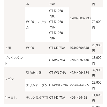
ル
7NA
円
CT-D1260-
7BU
1200×600×730
W120リノリウ
CT-D1260-
72,900
ム
7GR
円
CT-D1260-
7BR
25,900
上棚
W100
CT-UD-7NA
974×230×348
円
ブックスタン
13,900
CT-BS-7NA
448×189×146
ド
円
32,900
引き出し型
CT-WN-7NA
422×496×684
円
ワゴン
22,900
スリムオープン
CT-WNC-7NA
295×496×665
円
11,000
引き出し
デスク天板下用
CT-HD-7NA
406×454×62
円