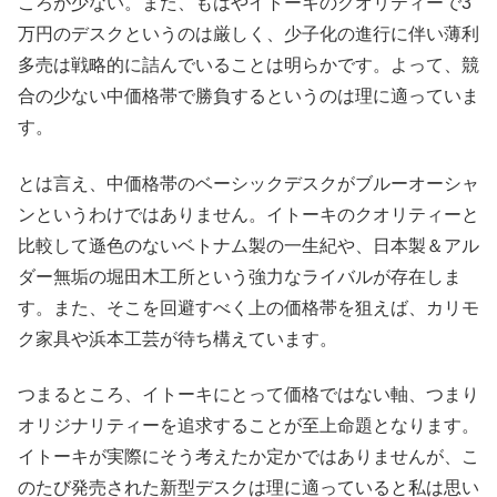
ころが少ない。また、もはやイトーキのクオリティーで3
万円のデスクというのは厳しく、少子化の進行に伴い薄利
多売は戦略的に詰んでいることは明らかです。よって、競
合の少ない中価格帯で勝負するというのは理に適っていま
す。
とは言え、中価格帯のベーシックデスクがブルーオーシャ
ンというわけではありません。イトーキのクオリティーと
比較して遜色のないベトナム製の一生紀や、日本製＆アル
ダー無垢の堀田木工所という強力なライバルが存在しま
す。また、そこを回避すべく上の価格帯を狙えば、カリモ
ク家具や浜本工芸が待ち構えています。
つまるところ、イトーキにとって価格ではない軸、つまり
オリジナリティーを追求することが至上命題となります。
イトーキが実際にそう考えたか定かではありませんが、こ
のたび発売された新型デスクは理に適っていると私は思い