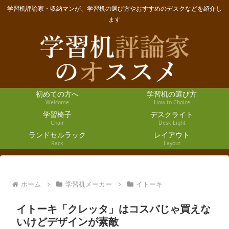
学習机評論家・収納マンが、学習机の選び方やおすすめのデスクなどを紹介し
ます
初めての方へ
学習机の選び方
Welcome
How to Choice
学習椅子
デスクライト
Chair
Desk Light
ランドセルラック
レイアウト
Rack
Layout
ホーム
学習机メーカー
イトーキ
イトーキ「クレッタ」はコスパじゃ買えな
いけどデザインが素敵