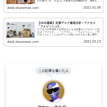
のが魅力です。おまけに天板奥行拡張機能付き。価格も国
産なのに安いです。平机、ベーシックデスク、組み替え式
デスクとしても使えます。
2021.01.09
desk.shunoman.com
【2026最新】定番デスク徹底分析！アクタス
「フォピッシュ2」
アクタスの学習机で10年以上となる定番ロングセラーと言
えば「ヴァリオ」、「リーヴェ」、「フォピッシュ」。中
でもフォピッシュはデザインが良いだけでなく使い勝手が
良いスタイルが人気の秘訣です。また、オーク無垢のウレ
タン塗装でキズや汚れの心配が少ないという質実剛健さも
2021.03.13
desk.shunoman.com
安心感があると言えるでしょう。
この記事を書いた人