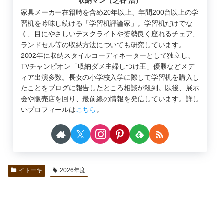
収納マン（芝谷 浩）
家具メーカー在籍時を含め20年以上、年間200台以上の学
習机を吟味し続ける「学習机評論家」。学習机だけでな
く、目にやさしいデスクライトや姿勢良く座れるチェア、
ランドセル等の収納方法についても研究しています。
2002年に収納スタイルコーディネーターとして独立し、
TVチャンピオン「収納ダメ主婦しつけ王」優勝などメデ
ィア出演多数。長女の小学校入学に際して学習机を購入し
たことをブログに報告したところ相談が殺到。以後、展示
会や販売店を回り、最前線の情報を発信しています。詳し
いプロフィールは
こちら
。
イトーキ
2026年度