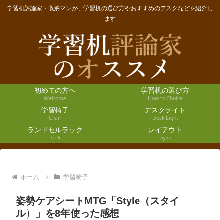
学習机評論家・収納マンが、学習机の選び方やおすすめのデスクなどを紹介し
ます
初めての方へ
学習机の選び方
Welcome
How to Choice
学習椅子
デスクライト
Chair
Desk Light
ランドセルラック
レイアウト
Rack
Layout
ホーム
学習椅子
姿勢ケアシートMTG「Style（スタイ
ル）」を8年使った感想