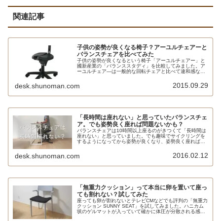
関連記事
子供の姿勢が良くなる椅子？アーユルチェアーと
バランスチェアを比べてみた
子供の姿勢が良くなるという椅子「アーユルチェアー」と
國新産業の「バランススタディ」を比較してみました。ア
ーユルチェア―は一般的な回転チェアと比べて違和感なく
座りやすいのがメリット。一方でバランスチェアに比べる
と矯正力が少なく、価格が高いのがネックです。
2015.09.29
desk.shunoman.com
「長時間は座れない」と思っていたバランスチェ
ア。でも姿勢良く座れば問題ないかも？
バランスチェアは10時間以上座るのがきつくて「長時間は
座れない」と思っていました。でも趣味でサイクリングを
するようになってから姿勢が良くなり、姿勢良く座れば問
題ないということに気が付いた次第です。腰痛を改善する
効果はないと思いますが、一方で腰や膝に悪いということ
2016.02.12
desk.shunoman.com
もないと思います。
「無重力クッション」って本当に卵を置いて座っ
ても割れない？試してみた
座っても卵が割れないとテレビCMなどでも評判の「無重力
クッション SUNNY SEAT」を試してみました。ハニカム
状のゲルマットが入っていて確かに体圧が分散される感じ
ではありますが、さすがに無重力とはいきません。また、