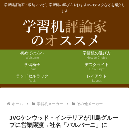
学習机評論家・収納マンが、学習机の選び方やおすすめのデスクなどを紹介し
ます
初めての方へ
学習机の選び方
Welcome
How to Choice
学習椅子
デスクライト
Chair
Desk Light
ランドセルラック
レイアウト
Rack
Layout
ホーム
学習机メーカー
その他メーカー
JVCケンウッド・インテリアが川島グルー
プに営業譲渡→社名「バルバーニ」に