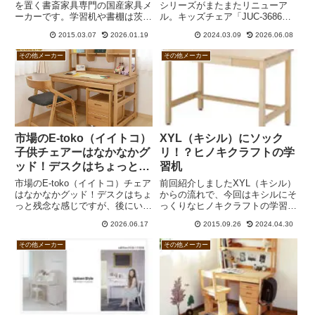
を置く書斎家具専門の国産家具メ
シリーズがまたまたリニューア
ーカーです。学習机や書棚は茨城
ル。キッズチェア「JUC-3686」
県で作っているものの、ベッドな
は完成品で座面クッション付き、
2015.03.07
2026.01.19
2024.03.09
2026.06.08
ど一部製品は中国やタイで製造し
「JUC-3661」は組立式の板座。
ています。現在の主力デスクは
キャスター付きのコンパクトデス
その他メーカー
その他メーカー
「ポライト」。システムベッドの
ク「JUT-3692NA」やワイドラッ
「アンジュEX」や「ラークアッ
ク「JUR-3694」なども登場で
プ」は定番です。
す。
市場のE-toko（イイトコ）
XYL（キシル）にソック
子供チェアーはなかなかグ
リ！？ヒノキクラフトの学
ッド！デスクはちょっと残
習机
念
市場のE-toko（イイトコ）チェア
前回紹介しましたXYL（キシル）
はなかなかグッド！デスクはちょ
からの流れで、今回はキシルにそ
っと残念な感じですが、後にいず
っくりなヒノキクラフトの学習机
れもリニューアルされています。
を紹介したいと思います。同じく
2026.06.17
2015.09.26
2024.04.30
静岡！キシルとヒノキクラフトは
材質も仕様も瓜二つキシル（浜松
その他メーカー
その他メーカー
市）とヒノキクラフト（静岡市）
はともに静岡県のメーカーで、...