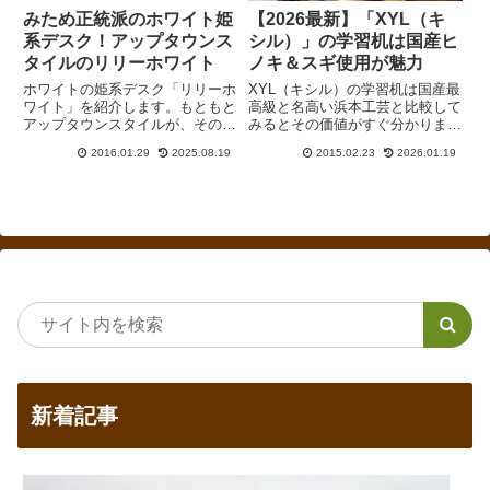
みため正統派のホワイト姫
【2026最新】「XYL（キ
系デスク！アップタウンス
シル）」の学習机は国産ヒ
タイルのリリーホワイト
ノキ＆スギ使用が魅力
ホワイトの姫系デスク「リリーホ
XYL（キシル）の学習机は国産最
ワイト」を紹介します。もともと
高級と名高い浜本工芸と比較して
アップタウンスタイルが、その後
みるとその価値がすぐ分かりま
はスタジオ・ゴールド・スターが
す。キシルの主材はヒノキでオイ
2016.01.29
2025.08.19
2015.02.23
2026.01.19
販売元となっていましたが、現在
ル塗装。浜本工芸はナラ材でウレ
は合同会社ブルーネイチャーが販
タン塗装。それでいて価格はほと
売しています。また、リリコのロ
んど変わらず。キシルは杉工場や
マンティックデスクもアップタウ
堀田木工所と比較しても割高で
ンスタイルが輸入していました。
す。
産地、材質、価格などのスペック
を見たうえで、他メーカーの競合
商品と比較してみました。
新着記事