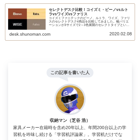
セレクトデスク比較！コイズミ・ビーノvsルト
ラvsワイズvsファリス
コイズミファニテックのビーノ、ルトラ、ワイズ、ファリ
スのセレクトデスク4商品を比較してみました。幅バリエ
ーションが3サイズで2～3色展開のセレクトタイプという
点では類似性があるものの、 価格、材質、引出しの数、奥
行、ラインナップなど様々な点で微妙に違いがあります。
2020.02.08
desk.shunoman.com
この記事を書いた人
収納マン（芝谷 浩）
家具メーカー在籍時を含め20年以上、年間200台以上の学
習机を吟味し続ける「学習机評論家」。学習机だけでな