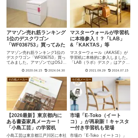
アマゾン売れ筋ランキング
マスターウォールが学習机
1位のデスクワゴン
に本格参入！？「LAB」
「WF036753」買ってみた
&「KAKTAS」等
アマゾン売れ筋ランキング1位の
マスターウォール（AKASE）が
デスクワゴン「WF036753」買っ
学習机に本格的に参入しました。
てみました。アマゾンではOSJと
「LAB（ラボ）デスク」はアクタ
なっていますが、箱にはBTMと
スの「リピア」などに似た感じ。
2020.04.15
2024.04.30
2021.09.29
2024.07.15
書かれています。8千円台と低価
「KAKTAS（カクタス）デスク」
格であるにもかかわらず、全段フ
は棚と机を組み合わせることでL
その他メーカー
その他メーカー
ルスライドレールで開閉も割りと
型レイアウトなど様々な配置にす
スムーズ。無印良品のスチールキ
ることができます。
ャビネットより断然オススメで
す。
【2026最新】東京都内に
市場「E-Toko（イート
ある書斎家具メーカー！
コ）」が再刷新！キャスタ
「小島工芸」の学習机
ー付き学習机も登場
小島工芸は東京都江戸川区に本社
市場の「E-Toko（イートコ）」