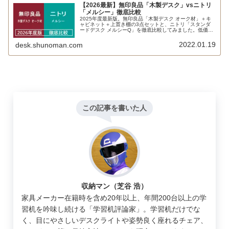
【2026最新】無印良品「木製デスク」vsニトリ
「メルシー」徹底比較
2025年度最新版。無印良品「木製デスク オーク材」＋キ
ャビネット＋上置き棚の3点セットと、ニトリ「スタンダ
ードデスク メルシーQ」を徹底比較してみました。低価格
ながらオーク無垢の天板ということを考えると無印良品は
魅力的。一方で、安心感や無難さを求めるならメルシーと
2022.01.19
desk.shunoman.com
いう選択肢もアリかもしれません。
この記事を書いた人
収納マン（芝谷 浩）
家具メーカー在籍時を含め20年以上、年間200台以上の学
習机を吟味し続ける「学習机評論家」。学習机だけでな
く、目にやさしいデスクライトや姿勢良く座れるチェア、