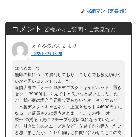
収納マン（芝谷 浩）
コメント
皆様からご質問・ご意見など
めぐろのさんま
より:
2022/10/24 18:29
はじめまして^^
無印の机について混乱しており、こちらでお教え頂けな
いかと思いコメントしました。
近隣店舗で「オーク無垢材デスク・キャビネット上置き
セット 39900円」を見て中々良いなと思いました。た
だ、我が家の場合足元棚は要らないため、そうすると
「木製デスク・キャビネット上置きセット 44900円」に
なる、と店員さんに案内されました。その後、”木
製〜”の質感（更に？チープな雰囲気になっていない
か、引き出しのスムーズさなど）を見てから購入したい
と思いましたが、１０店舗ほどに問い合わせてもこの商