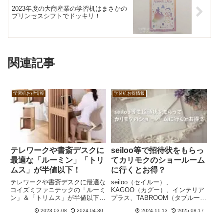
2023年度の大商産業の学習机はまさかの
プリンセスシフトでドッキリ！
関連記事
学習机お得情報
学習机お得情報
テレワークや書斎デスクに
seiloo等で招待状をもらっ
最適な「ルーミン」「トリ
てカリモクのショールーム
ムス」が半値以下！
に行くとお得？
テレワークや書斎デスクに最適な
seiloo（セイルー）、
コイズミファニテックの「ルーミ
KAGOO（カグー）、インテリア
ン」＆「トリムス」が半値以下と
プラス、TABROOM（タブルー
いう激安価格で販売中です。ルー
ム）などで招待状をもらってカリ
2023.03.08
2024.04.30
2024.11.13
2025.08.17
ミンは太陽光スペクトルデスクラ
モク家具のショールームに行くと