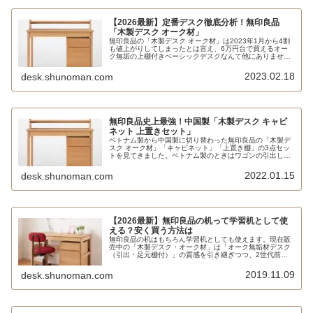
【2026最新】定番デスク徹底分析！無印良品
「木製デスク オーク材」
無印良品の「木製デスク オーク材」は2023年1月から4割
も値上がりしてしまったとは言え、6万円台で買えるオー
ク無垢の上棚付きベーシックデスクなんて他にありませ
ん。他方で突板やアルダー材も候補に入れれば競合はたく
さんあります。
2023.02.18
desk.shunoman.com
無印良品史上最強！中国製「木製デスク キャビ
ネット 上置きセット」
ベトナム製から中国製に切り替わった無印良品の「木製デ
スク オーク材」「キャビネット」「上置き棚」の3点セッ
トを見てきました。ベトナム製のときはワゴンの引出しの
開閉が固くてダメでしたが、中国製は下段がソフトクロー
ズになるなど大幅に改善しています。上置き棚にはクラン
2022.01.15
desk.shunoman.com
プ式のデスクライトも取付け可能なので、5万円以下で学
習机やテレワーク用のデスクを探している人には最適と言
えるでしょう。
【2026最新】無印良品の机って学習机として使
える？安く買う方法は
無印良品の机はもちろん学習机としても使えます。現在販
売中の「木製デスク・オーク材」は「オーク無垢材デスク
（引出・足元棚付）」の質感を引き継ぎつつ、2世代前の
「無垢材デスク（引出付）」の形に近くなりました。安く
買う方法も解説します。
2019.11.09
desk.shunoman.com