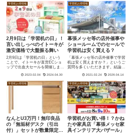
イト付きのコンパクトなホワイト
お得に学習机が買えるのでしょう
学習机お得情報
学習机お得情報
オーク突板デスク。トリムスも同
か。実は招待状がなくてもショー
様に突板でゆったりサイズとなっ
ルームで家具を見ることはできま
ています。
す。安く買えるかについてはあま
り期待できないと言って差し支え
ないでしょう。
2月9日は「学習机の日」！
幕張メッセ等の店外催事や
言い出しっぺのイトーキが
ショールームでのセールで
激安価格で大盤振る舞い
学習机は安く買える？
2月9日は「学習机の日」という
「幕張メッセ等の店外催事で学習
ことで、イトーキが直営ECショ
机は安く買えますか？」というご
ップで出血大セールを開催しま
質問を多くいただきます。結論か
す。目玉はカモミールとリーモの
ら言うと、学習机だけを見に行く
2023.02.04
2024.04.30
2021.02.24
2026.04.14
ベーシックデスクが台数限定で半
場合はあまり値引きは期待できな
額。ほか、平机が29,000円均一と
いでしょう。メーカーのショール
学習机お得情報
学習机お得情報
か、「NUF-S4VB」などが29％引
ームでのセールは販売店が主催し
きで販売されます。
ていることが多いので、値引きは
その販売店次第ということになり
ます。
なんとU3万円！無印良品
学習机がお買い得！？かね
の「無垢材デスク（引出
たや家具店「幕張メッセ家
付）」セットが数量限定で
具インテリア大バザール」