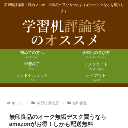
学習机評論家・収納マンが、学習机の選び方やおすすめのデスクなどを紹介し
ます
初めての方へ
学習机の選び方
Welcome
How to Choice
学習椅子
デスクライト
Chair
Desk Light
ランドセルラック
レイアウト
Rack
Layout
ホーム
学習机販売店
無印良品
無印良品のオーク無垢デスク買うなら
amazonがお得！しかも配送無料