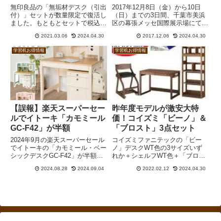
復活
無印良品の「無垢材デスク（引出
2017年12月8日（金）から10日
付）」セットが数量限定で復活し
（日）までの3日間、千葉市美浜
ました。もともとセットで税込
区の幕張メッセ国際展示場にて、
39,800円となっていたところ、今
かねたや家具店主催の「幕張メッ
2021.03.06
2024.04.30
2017.12.06
2024.04.30
回はなんと同29,900円という破格
セ家具インテリア大バザール」が
値です。質感は良くありません
開催されます。幕張メッセ家具イ
学習机お得情報
学習机お得情報
が、とにかく安い机が欲しいとい
ンテリア大バザールは今回で144
う人には悪くないのではないでし
回目の開催。初開催から...
ょうか。「木製デスク・オーク
材」、「オーク無垢材デスク（引
出・足元棚付）」、ニトリの「デ
スクメルシーセット（デスク＋ス
リムワゴンメルシー）」との比較
【誤報】楽天スーパーセー
昨年度モデルが激安大特
もご参照ください。
ルでイトーキ「カモミール
価！コイズミ「ビーノ」＆
GC-F42」が半額
「ブロスト」3点セット
2024年9月の楽天スーパーセール
コイズミファニテックの「ビー
でイトーキの「カモミール・ベー
ノ」デスクWT色の3サイズいず
シックデスクGC-F42」が半額に
れか＋シェルフWT色＋「ブロス
なる予定です。私の記憶に間違い
ト」チェアの3点セットが楽天市
2024.08.28
2024.09.04
2022.02.12
2024.04.30
がなければ過去イチ激安です。リ
場の「家具のアイテム」ならびに
ビングデスクやリーモのランドセ
「家具の穴場カナケン」にて数量
ルラックも半額。
限定激安販売中です。シェルフと
チェアは旧モデルですが、まった
く問題ありません。