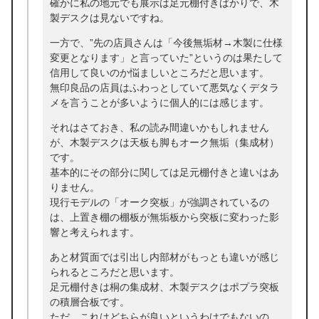
確かに私の地元でも展示は足元棚付きばかりで、木
製デスクは見ないですね。
一方で、”先の店員さんは「今後無垢材→木製に仕様
変更となります」と言っていた”というのは果たして
信用して良いのか悩ましいところだと思います。
無印良品の店員はふわっとしていて悪気なくデタラ
メを言うことが多いように個人的には感じます。
それはさておき、私の読み間違いかもしれません
が、木製デスクは天板も脚もオーク無垢（集成材）
です。
基本的にその部分に関しては足元棚付きと違いはあ
りません。
現行モデルの「オーク突板」が強調されているの
は、上置き棚の棚板が無垢板から突板に変わった影
響と考えられます。
あと材質面では引出し内部材がもっとも違いが感じ
られるところだと思います。
足元棚付きは桐の集成材、木製デスクはポプラ突板
の積層合板です。
ただ、これはどちらが良いというわけでもないの