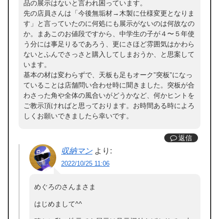
品の展示はないと言われ困っています。
先の店員さんは「今後無垢材→木製に仕様変更となりま
す」と言っていたのに何処にも展示がないのは何故なの
か。まあこのお値段ですから、中学生の子が４〜５年使
う分には事足りるであろう、更にさほど雰囲気はかわら
ないとふんでさっさと購入してしまおうか、と思案して
います。
基本の材は変わらずで、天板も足もオーク”突板”になっ
ていることは店舗問い合わせ時に聞きました。突板が合
わさった角や全体の風合いがどうかなど、何かヒントを
ご教示頂ければと思っております。お時間ある時によろ
しくお願いできましたら幸いです。
返信
収納マン
より:
2022/10/25 11:06
めぐろのさんまさま
はじめまして^^