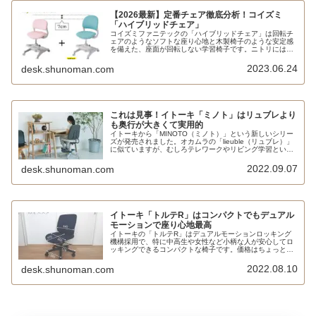
【2026最新】定番チェア徹底分析！コイズミ
「ハイブリッドチェア」
コイズミファニテックの「ハイブリッドチェア」は回転チ
ェアのようなソフトな座り心地と木製椅子のような安定感
を備えた、座面が回転しない学習椅子です。ニトリには布
張り、島忠ホームズとナフコ21スタイルには背もたれが高
いオリジナル仕様もあります。イトーキや大商産業、オカ
2023.06.24
desk.shunoman.com
ムラには、回転をロック＆解除できるものもあります。
これは見事！イトーキ「ミノト」はリュブレより
も奥行が大きくて実用的
イトーキから「MINOTO（ミノト）」という新しいシリー
ズが発売されました。オカムラの「lieuble（リュブレ）」
に似ていますが、むしろテレワークやリビング学習という
観点で見ればリュブレよりも実用性をブラッシュアップし
ていると言えるでしょう。
2022.09.07
desk.shunoman.com
イトーキ「トルテR」はコンパクトでもデュアル
モーションで座り心地最高
イトーキの「トルテR」はデュアルモーションロッキング
機構採用で、特に中高生や女性など小柄な人が安心してロ
ッキングできるコンパクトな椅子です。価格はちょっと高
めですが、学習机やテレワークにピッタリではないでしょ
うか。
2022.08.10
desk.shunoman.com