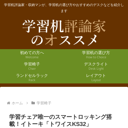
学習机評論家・収納マンが、学習机の選び方やおすすめのデスクなどを紹介し
ます
初めての方へ
学習机の選び方
Welcome
How to Choice
学習椅子
デスクライト
Chair
Desk Light
ランドセルラック
レイアウト
Rack
Layout
ホーム
学習椅子
学習チェア唯一のスマートロッキング搭
載！イトーキ「トワイスKS32」