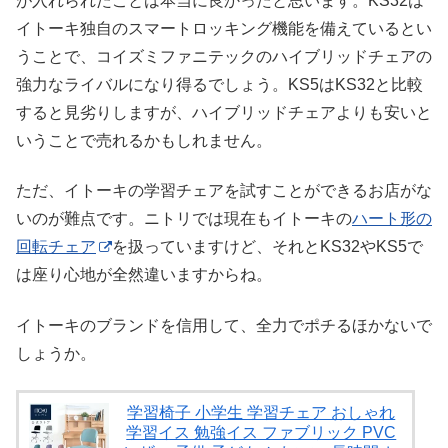
が入れられたことは本当に良かったと思います。KS32は
イトーキ独自のスマートロッキング機能を備えているとい
うことで、コイズミファニテックのハイブリッドチェアの
強力なライバルになり得るでしょう。KS5はKS32と比較
すると見劣りしますが、ハイブリッドチェアよりも安いと
いうことで売れるかもしれません。
ただ、イトーキの学習チェアを試すことができるお店がな
いのが難点です。ニトリでは現在もイトーキの
ハート形の
回転チェア
を扱っていますけど、それとKS32やKS5で
は座り心地が全然違いますからね。
イトーキのブランドを信用して、全力でポチるほかないで
しょうか。
学習椅子 小学生 学習チェア おしゃれ
学習イス 勉強イス ファブリック PVC