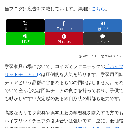
当ブログは広告を掲載しています。詳細は
こちら
。
X
Facebook
はてブ
LINE
Pinterest
コメント
2023.11.11
2026.05.15
学習家具市場において、コイズミファニテックの
「ハイブ
リッドチェア」
は圧倒的な人気を誇ります。学習用回転
チェアという品群に含まれるものの回転はしません。それ
でいて座り心地は回転チェアの良さを持っており、子供で
も動かしやすい安定感のある独自形状の脚部も魅力です。
高級なカリモク家具や浜本工芸の学習机を購入する方でも
ハイブリッドチェアの引き合いは強いです。逆に、低価格
・