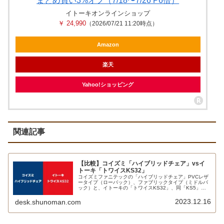
まとめ買い3%オフ（7/18〜7/26 P6倍）
イトーキオンラインショップ
￥ 24,990
（2026/07/21 11:20時点）
Amazon
楽天
Yahoo!ショッピング
関連記事
【比較】コイズミ「ハイブリッドチェア」vsイ
トーキ「トワイスKS32」
コイズミファニテックの「ハイブリッドチェア」PVCレザ
ータイプ（ローバック）、ファブリックタイプ（ミドルバ
ック）と、イトーキの「トワイスKS32」、同「KS5」を
比較してみました。KS5だけは廉価版のため少し安いもの
の、それ以外の価格はほぼ同じ。機能面ではKS32のほう
2023.12.16
desk.shunoman.com
が特徴的ではあるものの、ハイブリッドチェアの安定感も
捨てがたいところです。