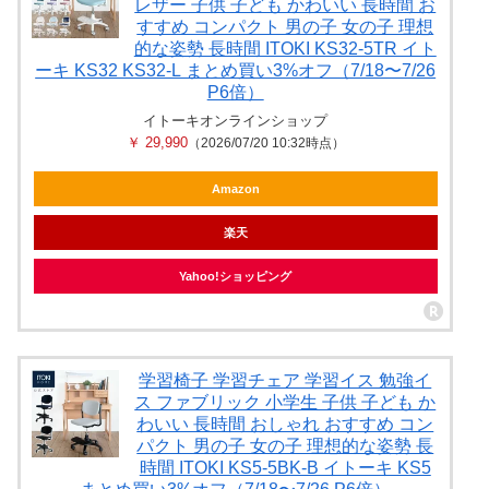
レザー 子供 子ども かわいい 長時間 お
すすめ コンパクト 男の子 女の子 理想
的な姿勢 長時間 ITOKI KS32-5TR イト
ーキ KS32 KS32-L まとめ買い3%オフ（7/18〜7/26
P6倍）
イトーキオンラインショップ
￥ 29,990
（2026/07/20 10:32時点）
Amazon
楽天
Yahoo!ショッピング
学習椅子 学習チェア 学習イス 勉強イ
ス ファブリック 小学生 子供 子ども か
わいい 長時間 おしゃれ おすすめ コン
パクト 男の子 女の子 理想的な姿勢 長
時間 ITOKI KS5-5BK-B イトーキ KS5