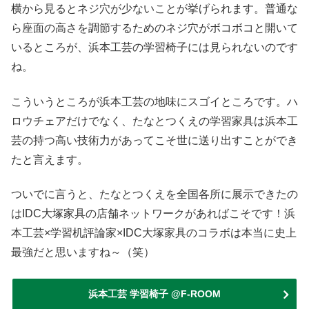
横から見るとネジ穴が少ないことが挙げられます。普通な
ら座面の高さを調節するためのネジ穴がボコボコと開いて
いるところが、浜本工芸の学習椅子には見られないのです
ね。
こういうところが浜本工芸の地味にスゴイところです。ハ
ロウチェアだけでなく、たなとつくえの学習家具は浜本工
芸の持つ高い技術力があってこそ世に送り出すことができ
たと言えます。
ついでに言うと、たなとつくえを全国各所に展示できたの
はIDC大塚家具の店舗ネットワークがあればこそです！浜
本工芸×学習机評論家×IDC大塚家具のコラボは本当に史上
最強だと思いますね～（笑）
浜本工芸 学習椅子 @F-ROOM