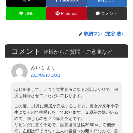
LINE
Pinterest
コメント
収納マン（芝谷 浩）
コメント
皆様からご質問・ご意見など
おいも
より:
2017/09/10 10:01
はじめまして。いつも大変参考になるお話ばかりで、何
度も拝読させていただいております。
この度、11月に新居が完成することと、長女が来年小学
生になるので机探しをしております。２歳差の妹がいる
ので、同じものを２つ購入予定です。
リビングに置く予定で、設置場所は幅2060㎜、右側が
壁、左側は壁ではなく主人の書斎への開き戸なので、多