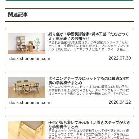
関連記事
残り僅か！学習机評論家×浜本工芸「たなとつく
え」生産終了のお知らせ
学習机評論家×浜本工芸コラボの学習家具シリーズ「たな
とつくえ」生産終了のお知らせです。フレムオープンシェ
ルフは残り僅か。ミニマデスクは近々ダークオーク色とカ
フェオーク色の受注をストップし、ナチュラルオーク色の
在庫限りとなります。ハロウチェアは張地色違いのDSC-
2022.07.30
desk.shunoman.com
9000として販売が継続されます。
ダイニングテーブルにセットするのに最適な4本
脚の学習椅子まとめ
ダイニングテーブルにセットするのに最適な4本脚の子供
用学習椅子をまとめてみました。ダイニングセットの下に
はカーペットを敷かないことが一般的なので、4本脚のチ
ェアの脚裏にフェルトを貼って使うのがオススメです。も
ちろん、カーペットを敷かない場合の学習机にセットする
2026.04.22
desk.shunoman.com
にもオススメのものばかりです。
子供が落ち着いて座れる！足置きステップが大き
な学習椅子まとめ
足置きステップが大きな学習椅子なら子供が落ち着いて座
ることができます。今回は大型の足置きステップを備えた
チェアを、カーペット上、フローリング上別に一覧にして