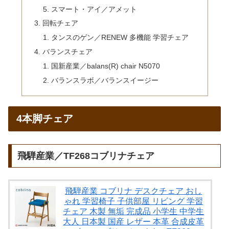
スマート・アイ／アメット
回転チェア
タンスのゲン／RENEW 多機能 学習チェア
バランスチェア
国新産業／balans(R) chair N5070
バランスラボ／バランスイージー
4本脚チェア
飛騨産業／TF268コブリナチェア
飛騨産業 コブリナ デスクチェア おし
ゃれ 学習椅子 子供部屋 リビング 学習
チェア 木製 無垢 完成品 小学生 中学生
大人 日本製 国産 レザー 本革 合成皮革