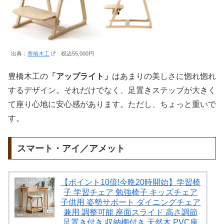
出典：
豊橋木工
税込55,000円
豊橋木工の
「アップライト」
はあまりの美しさに惚れ惚れ
するデザイン。それだけでなく、足置きステップが大きく
て座り心地に安心感があります。ただし、ちょっと重いで
す。
スマート・アイ／アメット
【ポイント10倍!今晩20時開始】学習椅
子 学習チェア 勉強椅子 キッズチェア
子供用 姿勢サポート ダイニングチェア
兼用 調整可能 座面スライド 高さ調節
足置き付き 収納棚付き 天然木 PVC座