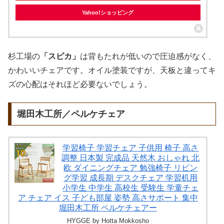
Yahoo!ショッピング
杉工場の
「スピカ」
は背もたれが低いので圧迫感がなく、
かわいいチェアです。オイル塗装ですが、天板と違ってキ
ズの心配はそれほど必要ないでしょう。
堀田木工所／ペルケチェア
学習椅子 学習チェア 子供用 椅子 高さ
調整 日本製 完成品 天然木 おしゃれ 北
欧 ダイニングチェア 勉強椅子 リビン
グ学習 成長期 デスクチェア 学習机用
小学生 中学生 高校生 受験生 学童チェ
ア チェア イス 子ども部屋 姿勢 高さサポート 集中
堀田木工所 ペルケチェアー
HYGGE by Hotta Mokkosho