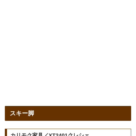
スキー脚
カリモク家具／XT2401クレシェ