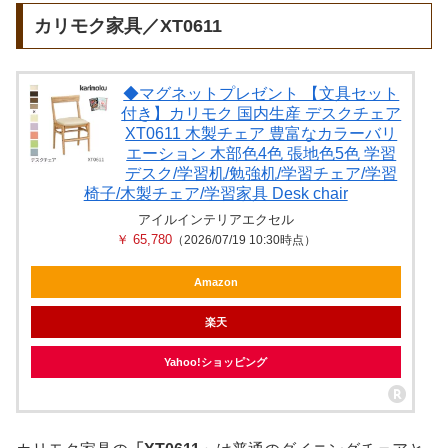
カリモク家具／XT0611
◆マグネットプレゼント 【文具セット
付き】カリモク 国内生産 デスクチェア
XT0611 木製チェア 豊富なカラーバリ
エーション 木部色4色 張地色5色 学習
デスク/学習机/勉強机/学習チェア/学習
椅子/木製チェア/学習家具 Desk chair
アイルインテリアエクセル
￥ 65,780
（2026/07/19 10:30時点）
Amazon
楽天
Yahoo!ショッピング