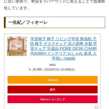
に近い形状で、材質をラバーウッドに変えることで低価格
化しています。
一生紀／フィオーレ
学習椅子 椅子 リビング学習 勉強机 子
供 椅子 デスクチェア 高さ調整 木製 学
習チェア 完成品 FIORE DESK CHAIR
(NA/WH) インテリア おしゃれ 家具 入
学祝い isseiki
rasic
￥ 18,990
（2026/07/31 15:00時点）
Amazon
楽天
Yahoo!ショッピング