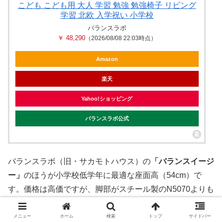
こども こども用 大人 学習 勉強 勉強椅子 リビング
学習 北欧 入学祝い 小学校
バランスラボ
￥ 48,290
（2026/08/08 22:03時点）
Amazon
楽天
Yahoo!ショッピング
バランスラボ公式
バランスラボ（旧・サカモトハウス）の
「バランスイージ
ー」
のほうが小学校低学年に最適な座面高（54cm）で
す。価格は高価ですが、脚部がスチール製のN5070よりも
木製のダイニングセットに合わせやすいと思います。
メニュー
ホーム
検索
トップ
サイドバー