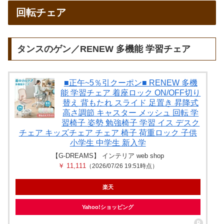
回転チェア
タンスのゲン／RENEW 多機能 学習チェア
■正午~5％引クーポン■ RENEW 多機
能 学習チェア 着座ロック ON/OFF切り
替え 背もたれ スライド 足置き 昇降式
高さ調節 キャスター メッシュ 回転 学
習椅子 姿勢 勉強椅子 学習 イス デスク
チェア キッズチェア チェア 椅子 荷重ロック 子供
小学生 中学生 新入学
【G-DREAMS】 インテリア web shop
￥ 11,111
（2026/07/26 19:51時点）
楽天
Yahoo!ショッピング