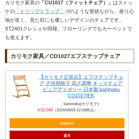
カリモク家具の
「CU1017（フィットチェア）」
はストッ
ケの
「トリップトラップ」
のような形状ながら、座り心
地が良く、見た目にも優しいデザインのチェアです。
XT2401クレシェや同様、フローリングでもカーペットで
も使えます。
カリモク家具／CD1027エフステップチェア
【カリモク正規品】エフステップチェ
ア 子供用椅子 高さ調整 キッズチェア
ピュアアイボリー 日本製 karimoku
CD1027IEK
karimoku(カリモク)
￥62,040
（2026/08/09 02:09時点）
Amazon
楽天