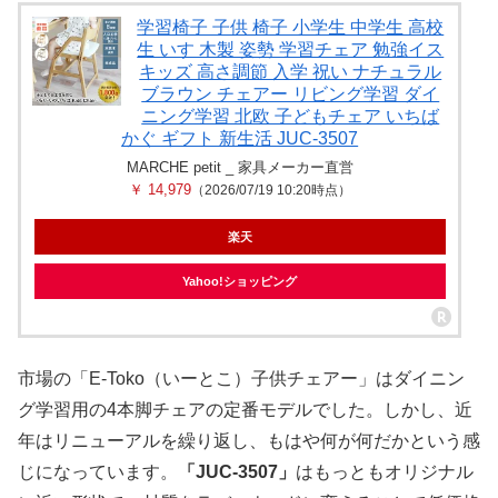
学習椅子 子供 椅子 小学生 中学生 高校
生 いす 木製 姿勢 学習チェア 勉強イス
キッズ 高さ調節 入学 祝い ナチュラル
ブラウン チェアー リビング学習 ダイ
ニング学習 北欧 子どもチェア いちば
かぐ ギフト 新生活 JUC-3507
MARCHE petit _ 家具メーカー直営
￥ 14,979
（2026/07/19 10:20時点）
楽天
Yahoo!ショッピング
市場の「E-Toko（いーとこ）子供チェアー」はダイニン
グ学習用の4本脚チェアの定番モデルでした。しかし、近
年はリニューアルを繰り返し、もはや何が何だかという感
じになっています。
「JUC-3507」
はもっともオリジナル