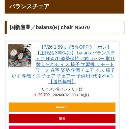
バランスチェア
国新産業／balans(R) chair N5070
【7/26 1:59まで5％OFFクーポン】
【正規品 3年保証】 balans バランスチ
ェア N5070 姿勢保持 北欧 カバー 取り
替えられる イス 椅子 学習机 リモート
ワーク 在宅 姿勢 学習チェア イス 椅子
いす 学習イス チェア チェアー 子供用 (代引不可)
【送料無料】
リコメン堂インテリア館
￥ 29,700
（2026/07/21 09:49時点）
Amazon
楽天