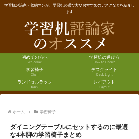
学習机評論家・収納マンが、学習机の選び方やおすすめのデスクなどを紹介し
ます
初めての方へ
学習机の選び方
Welcome
How to Choice
学習椅子
デスクライト
Chair
Desk Light
ランドセルラック
レイアウト
Rack
Layout
ホーム
学習椅子
ダイニングテーブルにセットするのに最適
な4本脚の学習椅子まとめ