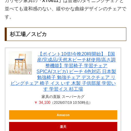
カリモク家具の
「XT0611」
は普通のダイニングチェアと
並べても違和感のない、緩やかな曲線デザインのチェアで
す。
杉工場／スピカ
【ポイント10倍!今晩20時開始】【国
産/完成品/天然木ビーチ材使用/高さ調
整機能】学習椅子 学習チェア
SPICA(スピカ) ビーチ 4色対応 日本製
勉強椅子 勉強チェア デスクチェア リ
ビングチェア 椅子 イス いす 木製 子供部屋 学習い
す 学習イス 杉工場
家具の直販 スーパーカグ
￥ 34,100
（2026/07/19 10:50時点）
Amazon
楽天