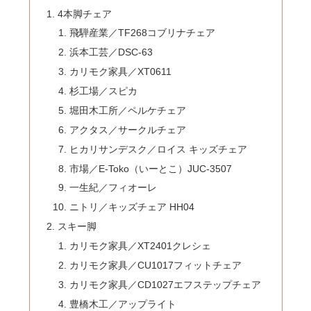
4本脚チェア
飛騨産業／TF268コブリナチェア
浜本工芸／DSC-63
カリモク家具／XT0611
杉工場／スピカ
堀田木工所／ペルケチェア
アクタス／サークルチェア
ヒカリサンデスク／ロイス キッズチェア
市場／E-Toko（いーとこ）JUC-3507
一生紀／フィオーレ
ニトリ／キッズチェア HH04
スキー脚
カリモク家具／XT2401クレシェ
カリモク家具／CU1017フィットチェア
カリモク家具／CD1027エフステップチェア
豊橋木工／アップライト