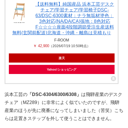
【送料無料】純国産品 浜本工芸デスク
チェア/学習チェア/学習椅子DSC-
63/DSC-6300素材：ナラ無垢材塗色：
3色対応(NA/DA/CA)張地：8色対応
F☆☆☆☆座面4段階調節受注生産送料
無料(玄関前配送)北海道・沖縄・離島は見積もり
F-ROOM
￥ 42,900
（2026/07/19 10:50時点）
楽天
Yahoo!ショッピング
浜本工芸の
「DSC-6304/6300/6308」
は飛騨産業のデスク
チェア（MZ289）に非常によく似ていたのですが、飛騨
産業のほうが先に廃番になってしまいました（苦笑）こち
らは足置きステップを外して使うことはできません。