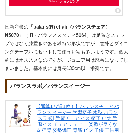
Yahoo!ショッピング
国新産業の
「balans(R) chair（バランスチェア）
N5070」
（旧・バランススタディ5064）は足置きステッ
プではなく膝置きのある独特の形状ですが、意外とダイニ
ングテーブルにセットして使うお宅も多いようです。個人
的にはオススメなのですが、ジュニア用は廃番になってし
まいました。基本的には身長130cm以上推奨です。
バランスラボ／バランスイージー
【通算177週1位！】バランスチェア バ
ランス イージー 学習椅子 木製 バラン
スラボ | 学習チェア イス 椅子 いす 学
習イス チェア チェアー 姿勢が良くな
る 猫背 姿勢矯正 背筋 ピン 子供 子供用