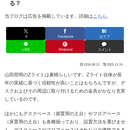
る？
当ブログは広告を掲載しています。詳細は
こちら
。
X
Facebook
はてブ
LINE
Pinterest
コメント
2016.08.12
2025.11.19
山田照明のZライトは素晴らしいです。Zライト自体が長
年の実績に基づく信頼性が高いことはもちろんですが、デ
スクおよびその周辺に取り付けるための金具がかなり充実
しているのです。
ほかにもデスクベース（据置用の土台）やフロアベース
（床置用の土台）も各種揃っており、設置方法を選びませ
ん。デスクベースやフロアベースはそれなりの価格である