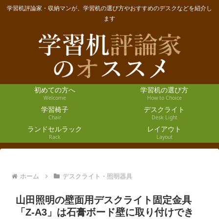
学習机評論家・収納マンが、学習机の選び方やおすすめのデスクなどを紹介し
ます
初めての方へ
学習机の選び方
Welcome
How to Choice
学習椅子
デスクライト
Chair
Desk Light
ランドセルラック
レイアウト
Rack
Layout
ホーム
デスクライト・照明器具
山田照明の壁面用デスクライト固定金具
「Z-A3」は石膏ボード壁に取り付けでき