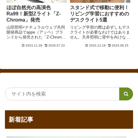
ほぼ自然光の高演色
スタンド式で移動に便利！
Ra99！新型Zライト「Z-
リビング学習におすすめの
Chroma」発売
デスクライト5選
山田照明×ナチュラルウェブ共同
リビング学習の際は必ずしもデス
開発商品でappe（アッペ）ブラ
クライトが必要なわけではありま
ンドから発売された「Z-Chroma
せん。天井照明に背中を向けない
Ra99」は限りなく自然光に近い
場合は250ルクス以上あれば
2023.11.29
2026.07.22
2020.12.19
2024.08.25
Ra99を実現したデスクライトで
OK。200ルクス未満の場合はシ
す。世界で初めて日亜化学工業の
ーリングライトを買い替えるとい
次世代高演色白色
うのもひとつの方法です。デスク
LED「Optisolis（TM）」を搭載
ライトを購入する場合はニトリの
しています。ただし、Ra97の
充電式LEDデスクライト「DX-
「Z-208PRO」と比較するとかな
SX20」などをおすすめします。
り割高です。
新着記事