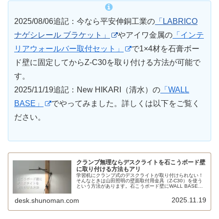
2025/08/06追記：今なら平安伸銅工業の
「LABRICO
ナゲシレール ブラケット」
やアイワ金属の
「インテ
リアウォールバー取付セット」
で1×4材を石膏ボー
ド壁に固定してからZ-C30を取り付ける方法が可能で
す。
2025/11/19追記：New HIKARI（清水）の
「WALL
BASE」
でやってみました。詳しくは以下をご覧く
ださい。
クランプ無理ならデスクライトを石こうボード壁
に取り付ける方法もアリ
学習机にクランプ式のデスクライトが取り付けられない！
そんなときは山田照明の壁面取付用金具（Z-C30）を使う
という方法があります。石こうボード壁にWALL BASEな
どで2×4材を固定し、そこにZ-C30をネジ留めすれば賃貸
住宅でもOKです。
2025.11.19
desk.shunoman.com