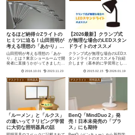
なるほど納得☆Zライトの
【2026最新】クランプ式
ヒミツに迫る！山田照明が
が無理な場合のLEDスタン
考える理想の「あかり」と
ドライトのオススメ
は
山田照明が考える理想の「あか
クランプ式が無理な場合のLEDス
り」とは？東京ショールームで開
タンドライトのオススメを7台紹
発者に直接うかがってきました。
介します（基本的に学習用とし
デザイン、品質、価値の
て）。予算を厭わないなら、
2016.10.01
2023.11.23
2015.02.15
2026.01.19
「3BEST」を掲げるとともに、
BenQまたは山田照明。コスパ重
耐久性や実用性をしっかりと追及
視で高演色重視ならアイリスオー
デスクライト・照明器具
デスクライト・照明器具
しているということが随所から感
ヤマのLDL-TCDL-Bやオーム電機
じ取ることができます。
ODS-LDC6K-WまたはDS-LS78-
Wがオススメです。
「ルーメン」と「ルクス」
BenQ「MindDuo 2」発
の違いって？リビング学習
売！日本未発売の「プラ
に大切な照明器具の話
ス」にも期待
照明器具のスペックに記載されて
BenQ（ベンキュー）から新型学