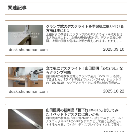
関連記事
クランプ式のデスクライトを学習机に取り付ける
方法は主に3つ
上棚付きの学習机にクランプ式のデスクライトを取り付け
る方法は主に3つ。上棚の棚板の取付穴、デスク天板の側
面、上棚の側板や背板の上部が考えられます。ただし、そ
れぞれ寸法、クランプ金具の大きさ、アームの構造なども
チェックしなければなりません。販売店の店頭で取り付け
2025.09.10
desk.shunoman.com
の可否を確認するのがもっとも無難です。
立て板にデスクライト！山田照明「Z-C2 SL」な
らクランプ可能
山田照明の縦横取付対応クランプ金具「Z-C2 SL」を試し
てみました。Zライト専用オプションですが、ジェントス
の「DK-R115」などデスクライトの根元の軸の直径が
14mm以下なら使用することができます。パーテーション
の上部だけでなく、学習机の上棚の側板や背板の上部にも
2025.10.22
desk.shunoman.com
設置可能です。
山田照明の新商品「棚下灯ZM-015」試してみ
た！ベッド下デスクには良いかも
山田照明の新商品「棚下灯ZM-015」試してみました。ルミ
ナスラックやIKEAのIVARをデスクとして使うためにセッ
トするなら良いですが、ディスプレイライトとして使うに
はオーバースペックかと思います。ミドルベッドの下のデ
スクには良いかもしれません。