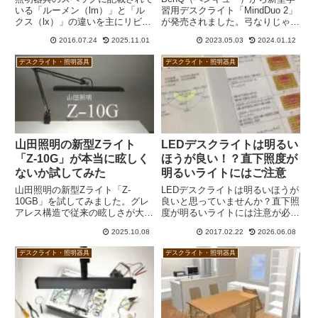
いる「ルーメン（lm）」と「ル
習用デスクライト「MindDuo 2」
クス（lx）」の違いを主にリビン
が発売されました。弓なりじゃな
グダイニング学習に則して解説し
くてもJIS規格AA形相当、それで
2016.07.24
2025.11.01
2023.05.03
2024.01.12
ます。ルーメンは光束、ルクスは
いて直下も眩しくないように設計
照度の単位です。気になる方は一
されています。パソコン学習等の
デスクライト・照明器具
デスクライト・照明器具
度、シーリングライト、デスクラ
スクリーン閲覧モードも魅力的で
イト、自然光の明るさを照度計で
す。座り姿勢検知リマインダー機
測ってみるのも良いでしょう。
能搭載の日本未発売「MindDuo 2
Plus」にも期待！
山田照明の新型Zライト
LEDデスクライトは明るい
「Z-10G」が本当に眩しく
ほうが良い！？直下照度が
ないか試してみた
明るいライトにはご注意
山田照明の新型Zライト「Z-
LEDデスクライトは明るいほうが
10GB」を試してみました。グレ
良いと思っていませんか？直下照
アレス構造で従来の眩しさが大き
度が明るいライトには注意が必要
く改善されているうえ、セパレー
です。明るすぎると周囲と明暗の
2025.10.08
2017.02.22
2026.06.08
トスイッチで操作性が格段にアッ
差がつきすぎて目に負担が掛かり
プしています。おまけにZ-10Rよ
ます。できるだけムラの少ない、
デスクライト・照明器具
デスクライト・照明器具
りも安い。アームの操作性や耐久
均斉度の高いデスクライトを選び
性ももちろん申し分なく、学習用
ましょう。
としてもオススメできます。