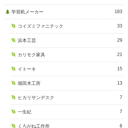
183
学習机メーカー
33
コイズミファニテック
29
浜本工芸
21
カリモク家具
15
イトーキ
13
堀田木工所
7
ヒカリサンデスク
7
一生紀
6
くろがね工作所