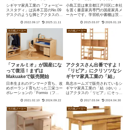
シギヤマ家具工業の「フォーピー
小島工芸は東京都江戸川区に本社
ススタディ」は浜本工芸のNo.09
を置く書斎家具専門の国産家具メ
デスクのような脚とアクタスのフ
ーカーです。学習机や書棚は茨城
ォピッシュ2のような上棚を備え
県で作っているものの、ベッドな
2022.09.17
2025.11.11
2015.03.07
2026.01.19
たデスクです。ウォールナット突
ど一部製品は中国やタイで製造し
板のウレタン塗装で価格はまあま
ています。現在の主力デスクは
その他メーカー
その他メーカー
あお手頃。選択肢の幅が広がると
「ポライト」。システムベッドの
思います。
「アンジュEX」や「ラークアッ
プ」は定番です。
「フォルミオ」が国産にな
アクタスさん出番ですよ！
って復活！まずは
「リピア」にクリソツなシ
Makuakeで販売開始
ギヤマ家具工業の「結」
日本生まれのデンマーク育ち、改
島忠ホームズで販売されているシ
めポーランド育ちだった三栄コー
ギヤマ家具工業の「結（ゆい）」
ポレーションの「Formio（フォ
はアクタスの「リピア」にそっく
ルミオ）」が生産を日本に移して
りです。リピアはオークのウレタ
2021.02.10
2024.09.22
2017.03.04
2024.04.30
復活しました。驚くべきことに、
ン塗装、結はヒノキのオイル塗装
価格は従来よりも安くなりまし
ですが、どちらも丸棒をモチーフ
その他メーカー
その他メーカー
た。百貨店ではなくネット通販で
にしたデザインが似ていると思い
の販売にしたからでしょう。です
ます。
が、浜本工芸の「No.17デスク」
と比較すると割高です。