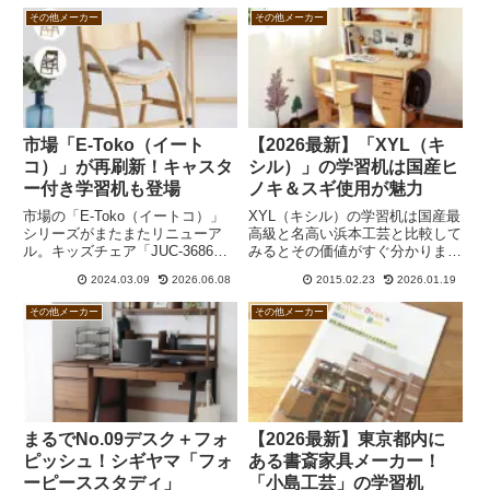
その他メーカー
その他メーカー
市場「E-Toko（イート
【2026最新】「XYL（キ
コ）」が再刷新！キャスタ
シル）」の学習机は国産ヒ
ー付き学習机も登場
ノキ＆スギ使用が魅力
市場の「E-Toko（イートコ）」
XYL（キシル）の学習机は国産最
シリーズがまたまたリニューア
高級と名高い浜本工芸と比較して
ル。キッズチェア「JUC-3686」
みるとその価値がすぐ分かりま
は完成品で座面クッション付き、
す。キシルの主材はヒノキでオイ
2024.03.09
2026.06.08
2015.02.23
2026.01.19
「JUC-3661」は組立式の板座。
ル塗装。浜本工芸はナラ材でウレ
キャスター付きのコンパクトデス
タン塗装。それでいて価格はほと
その他メーカー
その他メーカー
ク「JUT-3692NA」やワイドラッ
んど変わらず。キシルは杉工場や
ク「JUR-3694」なども登場で
堀田木工所と比較しても割高で
す。
す。
まるでNo.09デスク＋フォ
【2026最新】東京都内に
ピッシュ！シギヤマ「フォ
ある書斎家具メーカー！
ーピーススタディ」
「小島工芸」の学習机