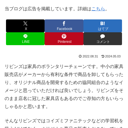
当ブログは広告を掲載しています。詳細は
こちら
。
X
Facebook
はてブ
LINE
Pinterest
コメント
2022.08.31
2024.05.03
リビンズは家具のボランタリーチェーンです。中小の家具
販売店がメーカーから有利な条件で商品を卸してもらった
り、オリジナル商品を開発するための協同組合のようなイ
メージと思っていただければ良いでしょう。リビンズをそ
のまま店名に冠した家具店もあるのでご存知の方もいらっ
しゃるかと思います。
そんなリビンズではコイズミファニテックなどの学習机を