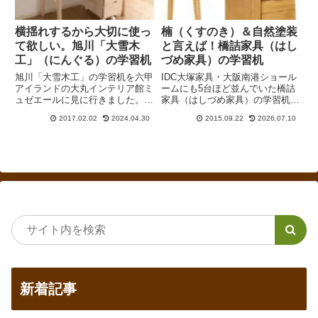
横揺れするから大切に使っ
楠（くすのき）＆自然塗装
て欲しい。旭川「大雪木
と言えば！橋詰家具（はし
工」（にんぐる）の学習机
づめ家具）の学習机
旭川「大雪木工」の学習机を六甲
IDC大塚家具・大阪南港ショール
アイランドの大丸インテリア館ミ
ームにも5台ほど並んでいた橋詰
ュゼエールに見に行きました。
家具（はしづめ家具）の学習机。
ラ・テールとグラードの2台を見
同じ南港ATC・ITM棟の5階にあ
2017.02.02
2024.04.30
2015.09.22
2026.07.10
ましたが、いずれも横揺れがひど
るCHARDONNAY（シャルドネ）
かったです。とても価格に見合っ
にも昨年は2台ほど並んでいまし
たものではありません。
た（今年は行っていないので分か
りません）。大阪周...
新着記事