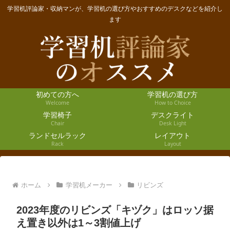
学習机評論家・収納マンが、学習机の選び方やおすすめのデスクなどを紹介し
ます
初めての方へ
学習机の選び方
Welcome
How to Choice
学習椅子
デスクライト
Chair
Desk Light
ランドセルラック
レイアウト
Rack
Layout
ホーム
学習机メーカー
リビンズ
2023年度のリビンズ「キヅク」はロッソ据
え置き以外は1～3割値上げ