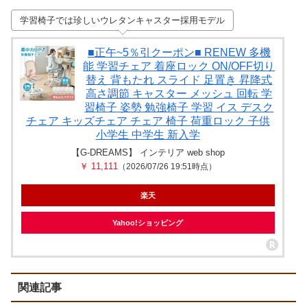
学習椅子では珍しいウレタンキャスター採用モデル
■正午~5％引クーポン■ RENEW 多機
能 学習チェア 着座ロック ON/OFF切り
替え 背もたれ スライド 足置き 昇降式
高さ調節 キャスター メッシュ 回転 学
習椅子 姿勢 勉強椅子 学習 イス デスク
チェア キッズチェア チェア 椅子 荷重ロック 子供
小学生 中学生 新入学
【G-DREAMS】 インテリア web shop
￥ 11,111
（2026/07/26 19:51時点）
楽天
Yahoo!ショッピング
関連記事