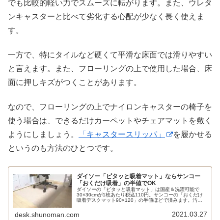
でも比較的軽い力でスムーズに転がります。また、ウレタ
ンキャスターと比べて劣化する心配が少なく長く使えま
す。
一方で、特にタイルなど硬くて平滑な床面では滑りやすい
と言えます。また、フローリングの上で使用した場合、床
面に押しキズがつくことがあります。
なので、フローリングの上でナイロンキャスターの椅子を
使う場合は、できるだけカーペットやチェアマットを敷く
ようにしましょう。
「キャスタースリッパ」
を履かせる
というのも方法のひとつです。
ダイソー「ピタッと吸着マット」ならサンコー
「おくだけ吸着」の半値でOK
ダイソーの「ピタッと吸着マット」は国産＆洗濯可能で
30×30cmが1枚あたり税込110円。サンコーの「おくだけ
吸着デスクマット90×120」の半値ほどで済みます。汚れ
ても一部だけ交換できるのも便利。一方で、2ヶ月で波打
ったりズレるようになりました。耐久性については良し悪
2021.03.27
desk.shunoman.com
しですね。