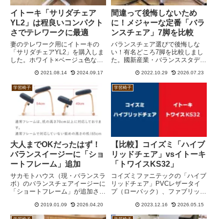
イトーキ「サリダチェア
間違って後悔しないため
YL2」は程良いコンパクト
に！メジャーな定番「バラ
さでテレワークに最適
ンスチェア」7脚を比較
妻のテレワーク用にイトーキの
バランスチェア選びで後悔しな
「サリダチェアYL2」を購入しま
い！有名どころ7脚を比較しまし
した。ホワイト×ベージュ色なの
た。國新産業・バランススタデ
で、ミッケのデスクやナチュラル
ィ、バランスラボ・バランス イ
2021.08.14
2024.09.17
2022.10.29
2026.07.23
系のフローリングと家具によく合
ージー、ヴァリエール・バリアブ
います。また、コンパクトなので
ル、宮武製作所・プロポーション
学習椅子
学習椅子
小柄な女性には最適な座り心地で
チェア、大商産業・スタイルチェ
す。
ア、ニトリ・北欧風スタイルチェ
ア、パスカルジャパン・ニーリン
グチェア。
大人までOKだったはず！
【比較】コイズミ「ハイブ
バランスイージーに「ショ
リッドチェア」vsイトーキ
ートフレーム」追加
「トワイスKS32」
サカモトハウス（現・バランスラ
コイズミファニテックの「ハイブ
ボ）のバランスチェアイージーに
リッドチェア」PVCレザータイ
「ショートフレーム」が追加され
プ（ローバック）、ファブリック
ました。販売開始は2017年冬だ
タイプ（ミドルバック）と、イト
2019.01.09
2026.04.20
2023.12.16
2026.05.15
ったようです。これまでの「通常
ーキの「トワイスKS32」、同
フレーム」で子供から大人まで対
「KS5」を比較してみました。
学習椅子
学習椅子