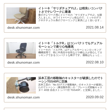
イトーキ「サリダチェアYL2」は程良いコンパク
トさでテレワークに最適
妻のテレワーク用にイトーキの「サリダチェアYL2」を購
入しました。ホワイト×ベージュ色なので、ミッケのデス
クやナチュラル系のフローリングと家具によく合います。
また、コンパクトなので小柄な女性には最適な座り心地で
す。
2021.08.14
desk.shunoman.com
イトーキ「トルテR」はコンパクトでもデュアル
モーションで座り心地最高
イトーキの「トルテR」はデュアルモーションロッキング
機構採用で、特に中高生や女性など小柄な人が安心してロ
ッキングできるコンパクトな椅子です。価格はちょっと高
めですが、学習机やテレワークにピッタリではないでしょ
うか。
2022.08.10
desk.shunoman.com
浜本工芸の移動袖のキャスターが破損したのでト
ーシンTGS40Pに交換
浜本工芸の「No.02デスク移動袖A」のキャスターが破損し
たのでトーシン（東信製作所）の「プレート式双輪キャス
ター 40径 自在ストッパー付 TGS40P」と交換しました。
取付高が2mm違いますが、特に問題ありませんでした。
2020.09.02
desk.shunoman.com