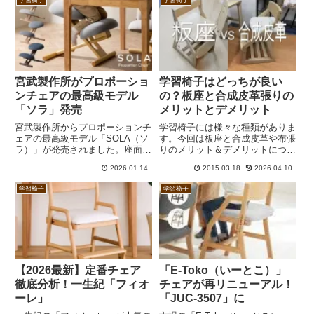
応可能だったはずが、160cm以上
KS5だけは廉価版のため少し安い
はショートフレームに買い替え。
ものの、それ以外の価格はほぼ同
ちょっと騙された感じです。
じ。機能面ではKS32のほうが特
徴的ではあるものの、ハイブリッ
ドチェアの安定感も捨てがたいと
ころです。
宮武製作所がプロポーショ
学習椅子はどっちが良い
ンチェアの最高級モデル
の？板座と合成皮革張りの
「ソラ」発売
メリットとデメリット
宮武製作所からプロポーションチ
学習椅子には様々な種類がありま
ェアの最高級モデル「SOLA（ソ
す。今回は板座と合成皮革や布張
ラ）」が発売されました。座面に
りのメリット＆デメリットについ
低反発ウレタン、膝置きにポケッ
て紹介しましょう。耐久性の面で
2026.01.14
2015.03.18
2026.04.10
トコイルを使用するとともに、フ
は板座が優れていると言えます
レームにブナを使っている点がプ
が、座り心地は合成皮革や布のほ
学習椅子
学習椅子
レミアムです。一方で、バランス
うが一般的には良いです。張地は
ラボのバランスイージーと比較す
張り替えも可能ということも念頭
ると、ほぼ同じ価格でありながら
に置くと良いですね。
90日間返品保証がなく、割高感
があります。
【2026最新】定番チェア
「E-Toko（いーとこ）」
徹底分析！一生紀「フィオ
チェアが再リニューアル！
ーレ」
「JUC-3507」に