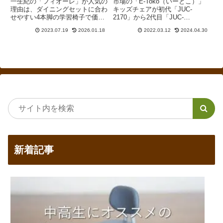
一生紀の「フィオーレ」が人気の
市場の「E-Toko（いーとこ）」
理由は、ダイニングセットに合わ
キッズチェアが初代「JUC-
せやすい4本脚の学習椅子で価格
2170」から2代目「JUC-
が手頃だから。アルダーだけでな
2877」、そして3代目となる
2023.07.19
2026.01.18
2022.03.12
2024.04.30
く、オークやウォールナットも含
「JUC-3507」にリニューアルさ
めてカラーバリエーションが豊富
れました。2代目と比較すると、
で、洗濯できる専用カバーが用意
背板や肘置きの形状が変更になっ
されているという点も魅力なのだ
ただけでなく、奥行、重量、木部
と思います。
材質も変わっています。
新着記事