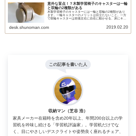
意外な盲点！？木製学習椅子のキャスターは一輪
と双輪の2種類がある
木製学習椅子のキャスターには一輪と双輪の2種類があり
ます。一輪キャスターのメリットは目立たないこと。一方
で双輪キャスターは前後左右に自在に動かせる、床にキズ
が付きにくいといったメリットがあります。
2019.02.20
desk.shunoman.com
この記事を書いた人
収納マン（芝谷 浩）
家具メーカー在籍時を含め20年以上、年間200台以上の学
習机を吟味し続ける「学習机評論家」。学習机だけでな
く、目にやさしいデスクライトや姿勢良く座れるチェア、