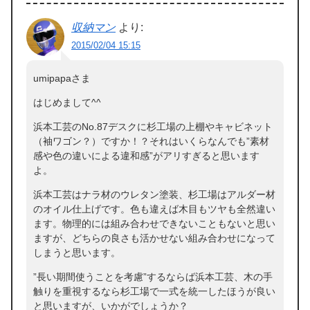
収納マン
より:
2015/02/04 15:15
umipapaさま
はじめまして^^
浜本工芸のNo.87デスクに杉工場の上棚やキャビネット
（袖ワゴン？）ですか！？それはいくらなんでも”素材
感や色の違いによる違和感”がアリすぎると思います
よ。
浜本工芸はナラ材のウレタン塗装、杉工場はアルダー材
のオイル仕上げです。色も違えば木目もツヤも全然違い
ます。物理的には組み合わせできないこともないと思い
ますが、どちらの良さも活かせない組み合わせになって
しまうと思います。
”長い期間使うことを考慮”するならば浜本工芸、木の手
触りを重視するなら杉工場で一式を統一したほうが良い
と思いますが、いかがでしょうか？