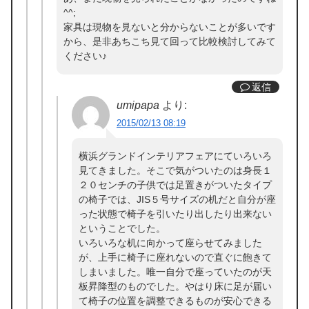
^^;
家具は現物を見ないと分からないことが多いです
から、是非あちこち見て回って比較検討してみて
ください♪
返信
umipapa
より:
2015/02/13 08:19
横浜グランドインテリアフェアにていろいろ
見てきました。そこで気がついたのは身長１
２０センチの子供では足置きがついたタイプ
の椅子では、JIS５号サイズの机だと自分が座
った状態で椅子を引いたり出したり出来ない
ということでした。
いろいろな机に向かって座らせてみました
が、上手に椅子に座れないので直ぐに飽きて
しまいました。唯一自分で座っていたのが天
板昇降型のものでした。やはり床に足が届い
て椅子の位置を調整できるものが安心できる