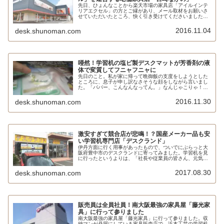
先日、ひょんなことから楽天市場の家具店「アイルインテ
リアエクセル」の方とご縁があり、メール取材をお願いさ
せていただいたところ、快く引き受けてくださいました。
メール取材なので、正直、あまり面白い話は聞けないだろ
うなーと思ってたんですけど、これ...
2016.11.04
desk.shunoman.com
唖然！学習机の塩ビ製デスクマットが芳香剤の液
体で変質してフニャフニャに
先日のこと。私が家に帰って晩御飯の支度をしようとした
ところに、息子が申し訳なさそうな顔をしながら言いまし
た。「パパー、こんなんなってん。」なんじゃこりゃ！？
息子の机の上に敷いたデスクマットの表面がフニャフニャ
に浮き上がってしまっているではあ...
2016.11.30
desk.shunoman.com
激安すぎて競合店が悲鳴！？国産メーカー品も安
い学習机専門店「デスクランド」
伊丹方面に行く用事があったもので、ついでにぶらっと大
阪府豊中市のデスクランドに寄ってみました。学習机を見
に行ったというよりは、「社長や従業員の皆さん、元気か
なー？」と顔を見に行ったような感じです。あとで確認し
たら、デスクランドに来たのはちょ...
2017.08.30
desk.shunoman.com
販売員は全員社員！南大阪最強の家具屋「藤光家
具」に行って参りました
南大阪最強の家具屋「藤光家具」に行って参りました。収
納マンが贔屓にしている家具販売店で、浜本工芸の学習机