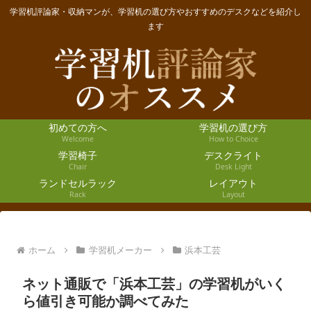
学習机評論家・収納マンが、学習机の選び方やおすすめのデスクなどを紹介し
ます
初めての方へ
学習机の選び方
Welcome
How to Choice
学習椅子
デスクライト
Chair
Desk Light
ランドセルラック
レイアウト
Rack
Layout
ホーム
学習机メーカー
浜本工芸
ネット通販で「浜本工芸」の学習机がいく
ら値引き可能か調べてみた