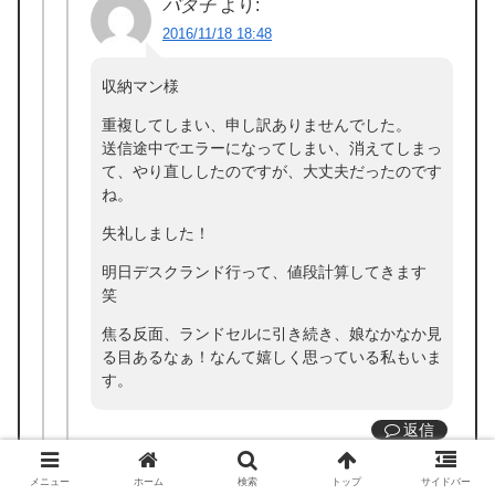
バタ子
より:
2016/11/18 18:48
収納マン様
重複してしまい、申し訳ありませんでした。
送信途中でエラーになってしまい、消えてしまっ
て、やり直ししたのですが、大丈夫だったのです
ね。
失礼しました！
明日デスクランド行って、値段計算してきます
笑
焦る反面、ランドセルに引き続き、娘なかなか見
る目あるなぁ！なんて嬉しく思っている私もいま
す。
返信
収納マン
より:
メニュー
ホーム
検索
トップ
サイドバー
2016/11/18 21:23