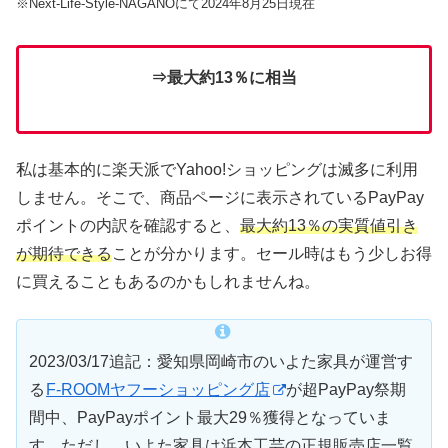
※Next-Life-Style-NAGANOにて2024年8月25日現在
⇒最大約13％に相当
私は基本的に楽天派でYahoo!ショッピングは滅多に利用
しません。そこで、商品ページに表示されているPayPay
ポイントの内訳を確認すると、
最大約13％の実質値引き
が期待できる
ことが分かります。セール時はもう少しお得
に買えることもあるのかもしれませんね。
2023/03/17追記：愛知県岡崎市のいよた家具が運営す
る
F-ROOMヤフーショッピング店
が超PayPay祭期
間中、PayPayポイント最大29％獲得となっていま
す。ただし、いよた家具は浜本工芸の正規販売店一覧