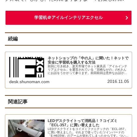
学習机＠アイルインテリアエクセル
続編
ネットショップの「中の人」に聞いた！ネットで
安全に学習机を購入する方法
前回に引き続き、楽天市場でネット家具店「アイルインテ
リアエクセル」を運営されている「宮崎ながの」のKさん
にお話をうかがって参ります。前回前回は意外なお話が満
載でした。今回は「ネットで安全に学習机を購入する方
法」を中心にうかがって参りますが、...
2016.11.05
desk.shunoman.com
関連記事
LEDデスクライトって消耗品！？コイズミ
「ECL-357」に買い替えました
LEDデスクライトをコイズミファニテックの「ECL-357」
に買い替えました。それまで使っていたツインバードの
「E-H635W」のアームが折れてしまったからです。ついで