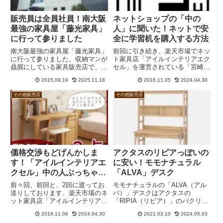
販売員は全員社員！南大阪
ネットショップの「中の
最強の家具屋「藤光家具」
人」に聞いた！ネットで安
に行って参りました
全に学習机を購入する方法
南大阪最強の家具屋「藤光家具」
前回に引き続き、楽天市場でネッ
に行って参りました。収納マンが
ト家具店「アイルインテリアエク
贔屓にしている家具販売店で、浜
セル」を運営されている「宮崎な
本工芸の学習机もここで購入しま
がの」のKさんにお話をうかがっ
2015.09.19
2025.11.18
2016.11.05
2024.04.30
した。ベテランの店員さんが多い
て参ります。前回前回は意外なお
とは思っていましたが、まさか全
話が満載でした。今回は「ネット
その他販売店
その他販売店
員が社員とは思いもしませんでし
で安全に学習机を購入する方法」
た。
を中心にうかがって参ります
が、...
価格交渉もどげんかしま
アクタスのリピアっぽいの
す！「アイルインテリアエ
に安い！モモナチュラル
クセル」中の人ぶっちゃけ
「ALVA」デスク
トーク炸裂
前々回、前回と、2回に渡ってお
モモナチュラルの「ALVA（アル
送りしております、楽天市場のネ
バ）」デスクはアクタスの
ット家具店「アイルインテリアエ
「RIPIA（リピア）」のパクリと
クセル」への突撃取材。あまりに
言われてもおかしくないデザイン
2016.11.06
2024.04.30
2021.03.10
2024.05.03
面白すぎて話し出したら止まらな
です。しかしながら、アルバには