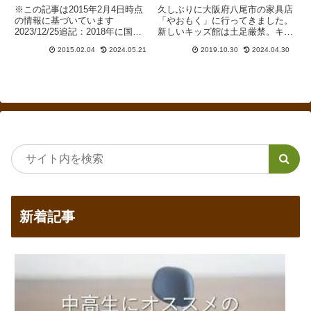
※この記事は2015年2月4日時点
久しぶりに大阪府八尾市の家具店
の情報に基づいています
「やおもく」に行ってきました。
2023/12/25追記：2018年に国内
新しいキッズ館は土足厳禁。キレ
GMS最大手のイオンがグループ
イなフローリングで宅内に近い環
2015.02.04
2024.05.21
2019.10.30
2024.04.30
内の構造改革に伴い、子会社のロ
境で学習机を試すことができま
ーラアシュレイ事業を終了しまし
す。浜本工芸、カリモク家具、飛
た。その後、伊藤忠商事がローラ
騨産業を軸に、レグナテック、小
アシュレイの販売をおこ...
島工芸、堀田木工所、杉工場、コ
イズミファニテック、オカムラの
学習机を展示しています。
新着記事