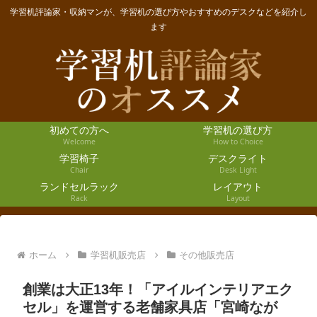
学習机評論家・収納マンが、学習机の選び方やおすすめのデスクなどを紹介し
ます
初めての方へ
学習机の選び方
Welcome
How to Choice
学習椅子
デスクライト
Chair
Desk Light
ランドセルラック
レイアウト
Rack
Layout
ホーム
学習机販売店
その他販売店
創業は大正13年！「アイルインテリアエク
セル」を運営する老舗家具店「宮崎なが