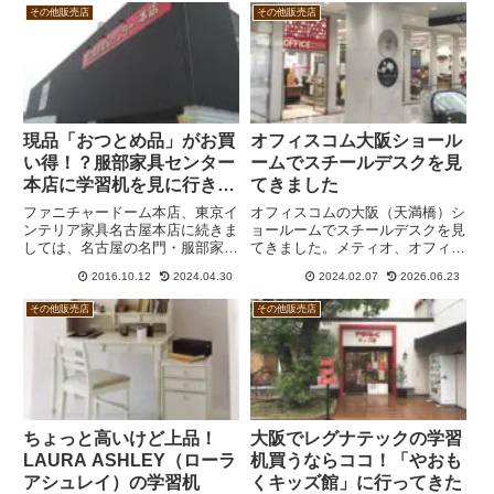
い！こりゃあ、どげんかせんとい
デスクに引出しが付いています
その他販売店
その他販売店
かん！というわけで、3回目とな
し、ワゴンも用意されています。
る今回でシメたいと思います。
おまけに国産。それでいて価格は
K...
最大で40％以上も安いです。
現品「おつとめ品」がお買
オフィスコム大阪ショール
い得！？服部家具センター
ームでスチールデスクを見
本店に学習机を見に行きま
てきました
した
ファニチャードーム本店、東京イ
オフィスコムの大阪（天満橋）シ
ンテリア家具名古屋本店に続きま
ョールームでスチールデスクを見
しては、名古屋の名門・服部家具
てきました。メティオ、オフィス
センター本店に足を運びました。
デスク、ペスパ2.0の3台のほか、
2016.10.12
2024.04.30
2024.02.07
2026.06.23
真新しい店舗のファニチャードー
スチールワゴンも一般ユーザーも
ム本店や東京インテリア家具名古
使える商品です。回転チェアも多
その他販売店
その他販売店
屋本店とは異なり、服部家具セン
数取り揃えています。
ター本店は歴史を感じさせる佇
ま...
ちょっと高いけど上品！
大阪でレグナテックの学習
LAURA ASHLEY（ローラ
机買うならココ！「やおも
アシュレイ）の学習机
くキッズ館」に行ってきた