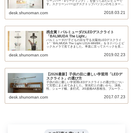
リーンバー・eリーディング）」を使ってみたレビューで
す。スクリーンバーはデスクトップパソコンのモニターを
照らすためのものではなく、モニターに反射することなく
机上面を照らせる、省スペースなLEDデスクライトです。
2018.03.21
desk.shunoman.com
残念賞！バルミューダのLEDデスクライト
「BALMUDA The Light」
バルミューダの”子どもの目を守る太陽光LEDデスクライ
ト”「BALMUDA The Light L01A-WH/BK」をヨドバシとビ
ックカメラで見てきました。率直に言ってスペックを見た
通りで、中心照度が明るすぎて相対的に照射範囲が狭く感
じられます。質感やデザインが良く、山田医療照明との共
2019.02.23
desk.shunoman.com
同開発という点も購買心をくすぐられるのはもちろん分か
りますが、価格が高すぎます。口コミではなく専門家とし
て定点評価。
【2026最新】子供の目に優しい学習用「LEDデ
スクライト」の選び方
子供の目に優しい学習用LEDデスクライトの選び方につい
て完璧にまとめてみました。蛍光灯との違いから、演色
性、シェード幅、多灯式、JIS規格AA形相当、ブルーライ
ト対策、調色＆調光機能、ルーメン、ルクスなどの用語も
解説しています。
2017.07.23
desk.shunoman.com