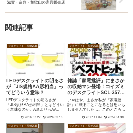
滋賀・奈良・和歌山の家具販売店
関連記事
デスクライト・照明器具
デスクライト・照明器具
LEDデスクライトの明るさ
雑誌「家電批評」にまさか
が「JIS規格AA形相当」っ
の収納マン登場！コイズミ
てどういう意味？
のデスクライトSCL-357の
件で
LEDデスクライトの明るさが
いやはや、まさか私が『家電批
「JIS規格AA形相当」とはどうい
評』に載ることになるとは思いも
う意味なのか。A形よりもAA形
しませんでした…。このところ立
のほうが広範囲を照らせるという
て続けに「収納のプロ」として登
2016.07.27
2026.03.13
2017.11.04
2024.04.30
ことが分かるものの、だからと言
場させていただいている雑誌
ってAA形のほうが優れていると
『MONOQLO（モノクロ）』の
デスクライト・照明器具
デスクライト・照明器具
考えるのは早計です。直下が明る
発行元・晋遊舎（しんゆうしゃ）