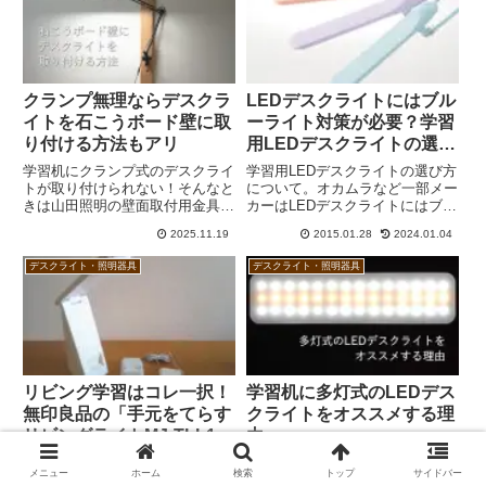
すぎて周囲と明暗の差が出るよう
の編集部から、「あらゆる方面の
なら逆効果となる場合もありま
専門...
す。
クランプ無理ならデスクラ
LEDデスクライトにはブル
イトを石こうボード壁に取
ーライト対策が必要？学習
り付ける方法もアリ
用LEDデスクライトの選び
方
学習机にクランプ式のデスクライ
学習用LEDデスクライトの選び方
トが取り付けられない！そんなと
について。オカムラなど一部メー
きは山田照明の壁面取付用金具
カーはLEDデスクライトにはブル
（Z-C30）を使うという方法があ
ーライト対策が必要と言っていま
2025.11.19
2015.01.28
2024.01.04
ります。石こうボード壁にWALL
すが、あまり気にする必要はない
BASEなどで2×4材を固定し、そ
です。それよりもシェード幅が広
デスクライト・照明器具
デスクライト・照明器具
こにZ-C30をネジ留めすれば賃貸
いこと、調色機能を備えているこ
住宅でもOKです。
となどのほうが重要です。
リビング学習はコレ一択！
学習机に多灯式のLEDデス
無印良品の「手元をてらす
クライトをオススメする理
リビングライトMJ-TLL1」
由
無印良品の「手元をてらすリビン
前回は学習用LEDデスクライトの
メニュー
ホーム
検索
トップ
サイドバー
グライトMJ-TLL1」はツインバー
シェード幅が広いほうが良い理由