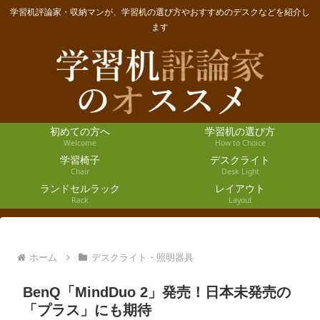
学習机評論家・収納マンが、学習机の選び方やおすすめのデスクなどを紹介し
ます
初めての方へ
学習机の選び方
Welcome
How to Choice
学習椅子
デスクライト
Chair
Desk Light
ランドセルラック
レイアウト
Rack
Layout
ホーム
デスクライト・照明器具
BenQ「MindDuo 2」発売！日本未発売の
「プラス」にも期待