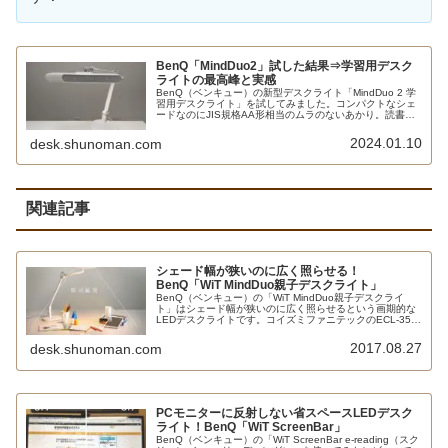
BenQ「MindDuo2」試した結果⇒学習用デスク
ライトの最高峰と実感
BenQ（ベンキュー）の新型デスクライト「MindDuo 2 学
習用デスクライト」を試してみました。コンパクトなシェ
ードなのにJIS規格AA形相当のムラのないあかり。読書モ
ードやスクリーン閲覧モードでは自動で照度を調整してく
れます。人感センサーも優秀です。
2024.01.10
desk.shunoman.com
関連記事
シェード幅が狭いのに広く照らせる！
BenQ「WiT MindDuo親子デスクライト」
BenQ（ベンキュー）の「WiT MindDuo親子デスクライ
ト」はシェード幅が狭いのに広く照らせるという画期的な
LEDデスクライトです。コイズミファニテックのECL-357
やツインバードのLE-H635Wと比較しながらレビューしま
す。
2017.08.27
desk.shunoman.com
PCモニターに反射しない省スペースLEDデスク
ライト！BenQ「WiT ScreenBar」
BenQ（ベンキュー）の「WiT ScreenBar e-reading（スク