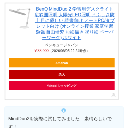
BenQ MindDuo 2 学習用デスクライト
広範囲照明 太陽光LED照明 まぶしさ防
止 目に優しい 読書向け ノートPC/タブ
レット向け (オンライン授業 家庭学習
勉強 自由研究 お絵描き 塗り絵 ペーパ
ーワーク) ホワイト
ベンキュージャパン
￥38,900
（2026/08/05 22:24時点）
Amazon
楽天
Yahoo!ショッピング
MindDuo2を実際に試してみました！素晴らしいで
す！