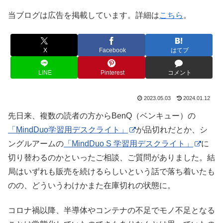
当ブログは広告を掲載しています。詳細は
こちら
。
X
Facebook
はてブ
LINE
Pinterest
コメント
2023.05.03
2024.01.12
先日来、複数の読者の方からBenQ（ベンキュー）の
「MindDuo学習用デスクライト」
が品切れだとか、シ
ングルアームの
「MindDuo S 学習用デスクライト」
に
切り替わるのかといったご相談、ご質問がありました。結
局はいずれも販売を続けるらしいという話で落ち着いたも
のの、どういうわけかまた在庫切れの状態に。
コロナ禍以降、半導体やコンテナの不足でモノ不足となる