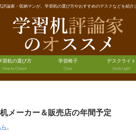
机評論家・収納マンが、学習机の選び方やおすすめのデスクなどを紹介
学習机の選び方
学習椅子
デスクライト
How to Choice
Chair
Desk Light
学習机メーカー＆販売店の年間予定
ちら
。