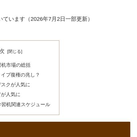
いています（2026年7月2日一部更新）
次
学習机市場の総括
タイプ復権の兆し？
デスクが人気に
アが人気に
の学習机関連スケジュール