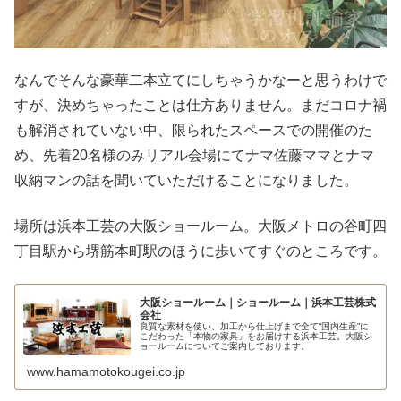
なんでそんな豪華二本立てにしちゃうかなーと思うわけで
すが、決めちゃったことは仕方ありません。まだコロナ禍
も解消されていない中、限られたスペースでの開催のた
め、先着20名様のみリアル会場にてナマ佐藤ママとナマ
収納マンの話を聞いていただけることになりました。
場所は浜本工芸の大阪ショールーム。大阪メトロの谷町四
丁目駅から堺筋本町駅のほうに歩いてすぐのところです。
大阪ショールーム｜ショールーム｜浜本工芸株式
会社
良質な素材を使い、加工から仕上げまで全て“国内生産”に
こだわった「本物の家具」をお届けする浜本工芸。大阪シ
ョールームについてご案内しております。
www.hamamotokougei.co.jp