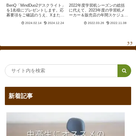
BenQ「MindDuo2デスクライト」
2022年度学習机シーズンの総括
を1名様にプレゼントします。応
に代えて、2023年度の学習机メ
募要項をご確認のうえ、Xまたは
ーカー＆販売店の年間スケジュー
インスタグラムの投稿にコメント
ルを予測してみました。7月1日
2024.02.14
2024.12.24
2022.03.26
2022.11.08
してください。
受注分から浜本工芸がおそらく値
上げ、それ以降、順次各社のカタ
ログが発行されていく予定です。
新着記事