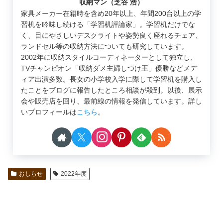
収納マン（芝谷 浩）
家具メーカー在籍時を含め20年以上、年間200台以上の学
習机を吟味し続ける「学習机評論家」。学習机だけでな
く、目にやさしいデスクライトや姿勢良く座れるチェア、
ランドセル等の収納方法についても研究しています。
2002年に収納スタイルコーディネーターとして独立し、
TVチャンピオン「収納ダメ主婦しつけ王」優勝などメデ
ィア出演多数。長女の小学校入学に際して学習机を購入し
たことをブログに報告したところ相談が殺到。以後、展示
会や販売店を回り、最前線の情報を発信しています。詳し
いプロフィールは
こちら
。
おしらせ
2022年度