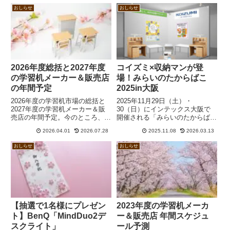
おしらせ
おしらせ
2026年度総括と2027年度
コイズミ×収納マンが登
の学習机メーカー＆販売店
場！みらいのたからばこ
の年間予定
2025in大阪
2026年度の学習机市場の総括と
2025年11月29日（土）・
2027年度の学習机メーカー＆販
30（日）にインテックス大阪で
売店の年間予定。今のところ、ア
開催される「みらいのたからばこ
クタス以外は値上げの予定は聞き
2025in大阪」に学習机でお馴染み
2026.04.01
2026.07.28
2025.11.08
2026.03.13
及んでいません。メーカーの新作
のコイズミが出展します。「空間
展示会は5月以降、カタログ発行
デザイナー」というコンテンツ
おしらせ
おしらせ
は7月以降、店頭展示は早くて8
で、決められた時間内で学習机の
月ないし9月からですが、西日本
中に文房具などを収納したり、コ
では年明け以降となることも多い
ーディネートをするという体験を
でしょう。
していただけます。収納マンも登
場します。
【抽選で1名様にプレゼン
2023年度の学習机メーカ
ト】BenQ「MindDuo2デ
ー＆販売店 年間スケジュ
スクライト」
ール予測