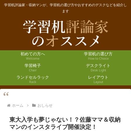
学習机評論家・収納マンが、学習机の選び方やおすすめのデスクなどを紹介し
ます
初めての方へ
学習机の選び方
Welcome
How to Choice
学習椅子
デスクライト
Chair
Desk Light
ランドセルラック
レイアウト
Rack
Layout
ホーム
おしらせ
東大入学も夢じゃない！？佐藤ママ＆収納
マンのインスタライブ開催決定！