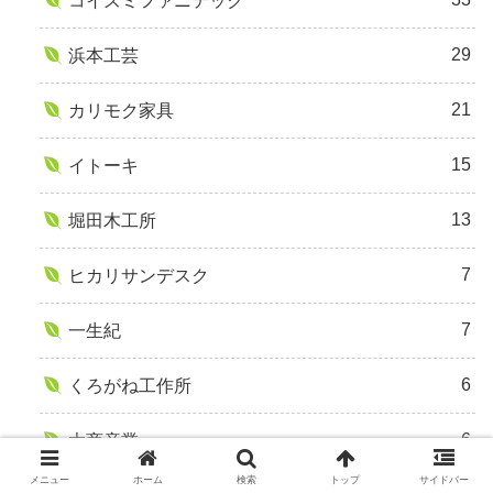
コイズミファニテック
29
浜本工芸
21
カリモク家具
15
イトーキ
13
堀田木工所
7
ヒカリサンデスク
7
一生紀
6
くろがね工作所
6
大商産業
メニュー
ホーム
検索
トップ
サイドバー