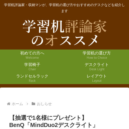
学習机評論家・収納マンが、学習机の選び方やおすすめのデスクなどを紹介し
ます
初めての方へ
学習机の選び方
Welcome
How to Choice
学習椅子
デスクライト
Chair
Desk Light
ランドセルラック
レイアウト
Rack
Layout
ホーム
おしらせ
【抽選で1名様にプレゼント】
BenQ「MindDuo2デスクライト」