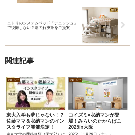
ニトリのシステムベッド「デニッシュ」
で後悔しない？別の解決策をご提案
関連記事
おしらせ
おしらせ
東大入学も夢じゃない！？
コイズミ×収納マンが登
佐藤ママ＆収納マンのイン
場！みらいのたからばこ
スタライブ開催決定！
2025in大阪
東京大学の理科Ⅲ類（医学部）に
2025年11月29日（土）・