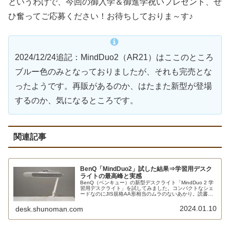
というわけで、今回の御入学＆御進学祝いプレゼント、ぜ
ひ奮ってご応募ください！お待ちしておりま～す♪
2024/12/24追記：MindDuo2（AR21）はここのところ
ブルー色のみとなっておりましたが、それも完売とな
ったようです。再販があるのか、はたまた新型が登場
するのか、気になるところです。
関連記事
BenQ「MindDuo2」試した結果⇒学習用デスク
ライトの最高峰と実感
BenQ（ベンキュー）の新型デスクライト「MindDuo 2 学
習用デスクライト」を試してみました。コンパクトなシェ
ードなのにJIS規格AA形相当のムラのないあかり。読書モ
ードやスクリーン閲覧モードでは自動で照度を調整してく
れます。人感センサーも優秀です。
2024.01.10
desk.shunoman.com