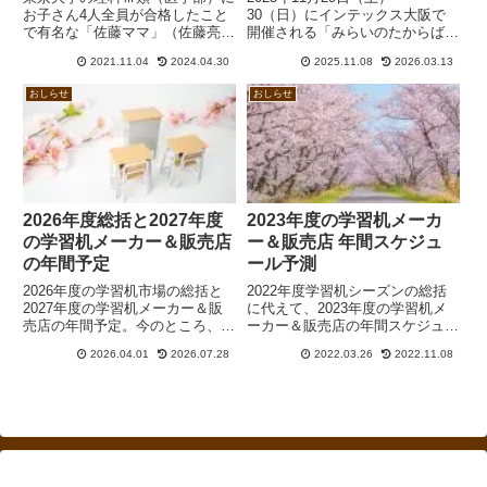
お子さん4人全員が合格したこと
30（日）にインテックス大阪で
で有名な「佐藤ママ」（佐藤亮子
開催される「みらいのたからばこ
氏）とわたくし学習机評論家「収
2025in大阪」に学習机でお馴染み
2021.11.04
2024.04.30
2025.11.08
2026.03.13
納マン」のインスタライブ開催が
のコイズミが出展します。「空間
決定しました！日時は2021年11
デザイナー」というコンテンツ
おしらせ
おしらせ
月19日（金）12時から13時半、
で、決められた時間内で学習机の
リアルでは浜本工芸大阪ショール
中に文房具などを収納したり、コ
ームに先着20名ご参加いただけ
ーディネートをするという体験を
ます！
していただけます。収納マンも登
場します。
2026年度総括と2027年度
2023年度の学習机メーカ
の学習机メーカー＆販売店
ー＆販売店 年間スケジュ
の年間予定
ール予測
2026年度の学習机市場の総括と
2022年度学習机シーズンの総括
2027年度の学習机メーカー＆販
に代えて、2023年度の学習机メ
売店の年間予定。今のところ、ア
ーカー＆販売店の年間スケジュー
クタス以外は値上げの予定は聞き
ルを予測してみました。7月1日
2026.04.01
2026.07.28
2022.03.26
2022.11.08
及んでいません。メーカーの新作
受注分から浜本工芸がおそらく値
展示会は5月以降、カタログ発行
上げ、それ以降、順次各社のカタ
は7月以降、店頭展示は早くて8
ログが発行されていく予定です。
月ないし9月からですが、西日本
では年明け以降となることも多い
でしょう。