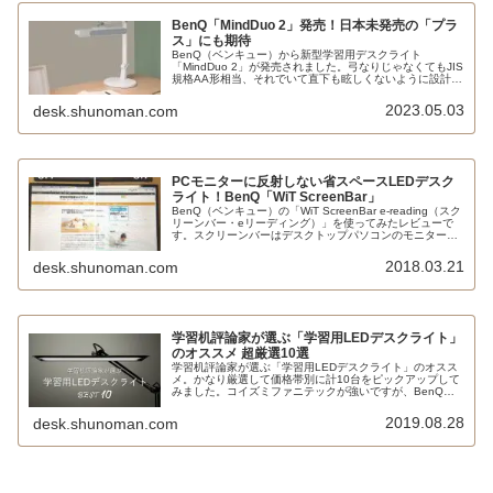
BenQ「MindDuo 2」発売！日本未発売の「プラ
ス」にも期待
BenQ（ベンキュー）から新型学習用デスクライト
「MindDuo 2」が発売されました。弓なりじゃなくてもJIS
規格AA形相当、それでいて直下も眩しくないように設計さ
れています。パソコン学習等のスクリーン閲覧モードも魅
力的です。座り姿勢検知リマインダー機能搭載の日本未発
2023.05.03
desk.shunoman.com
売「MindDuo 2 Plus」にも期待！
PCモニターに反射しない省スペースLEDデスク
ライト！BenQ「WiT ScreenBar」
BenQ（ベンキュー）の「WiT ScreenBar e-reading（スク
リーンバー・eリーディング）」を使ってみたレビューで
す。スクリーンバーはデスクトップパソコンのモニターを
照らすためのものではなく、モニターに反射することなく
机上面を照らせる、省スペースなLEDデスクライトです。
2018.03.21
desk.shunoman.com
学習机評論家が選ぶ「学習用LEDデスクライト」
のオススメ 超厳選10選
学習机評論家が選ぶ「学習用LEDデスクライト」のオスス
メ。かなり厳選して価格帯別に計10台をピックアップして
みました。コイズミファニテックが強いですが、BenQ、
ジェントス、オーム電機、アイリスオーヤマといった新興
勢力にも注目です。
2019.08.28
desk.shunoman.com