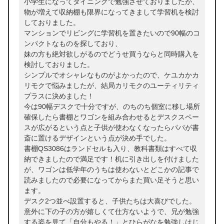
小学生になってダイニングで勉強させておりましたが、
物が増えて収納棚も限界になってきまして学習机を検討
しておりました。
マンションでリビングに学習机を置きたいので90幅のコ
ンパクトなものを探しており、
妹の方も絶対欲しがるのでどうせ買うならと同時購入を
検討しておりました。
シンプルでオシャレなものがよかったので、ケユカかカ
リモクで悩みましたが、結局カリモクのユーティリティ
プラスに決めました！
今は90幅デスクで十分ですが、のちのち個室に移し場所
確保したら書棚とワゴンを組み合わせるとデスクスペー
スが広がるという点と子供が使わなくなったらパパが書
斎に置けるデザインという点が決め手でした。
書棚QS3086はランドセルも入り、教科書類はすべて収
納できましたので満足です！机に引き出しを付けました
が、ワゴンは低学年のうちは使わないとどこかの記事で
読みましたので必要になってからまた買い足そうと思い
ます。
デスク2つ並べ設置すると、子供たちは大喜びでした。
意外に下の子の方が嬉しくて仕方ないようで、兄が勉強
する姿を見て「自分もやる！」とひらがなを勉強しはじ