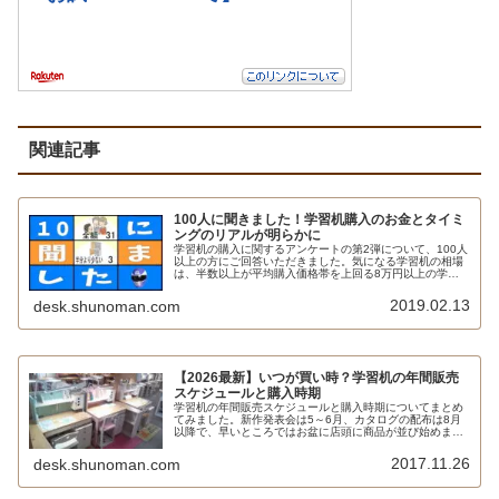
関連記事
100人に聞きました！学習机購入のお金とタイミ
ングのリアルが明らかに
学習机の購入に関するアンケートの第2弾について、100人
以上の方にご回答いただきました。気になる学習机の相場
は、半数以上が平均購入価格帯を上回る8万円以上の学習
机を購入、祖父母からの援助の有無は半々という結果にな
るなど、購入のタイミングやお金のリアルが伝わってきま
2019.02.13
desk.shunoman.com
す。
【2026最新】いつが買い時？学習机の年間販売
スケジュールと購入時期
学習机の年間販売スケジュールと購入時期についてまとめ
てみました。新作発表会は5～6月、カタログの配布は8月
以降で、早いところではお盆に店頭に商品が並び始めま
す。もっとも、多くは9月以降で、西日本では1月以降とい
うところも少なくありません。ピークは1～2月ですが、そ
2017.11.26
desk.shunoman.com
れを過ぎても近年はあまりディスカウントされることはあ
りません。