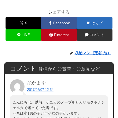
シェアする
X
Facebook
はてブ
LINE
Pinterest
コメント
収納マン（芝谷 浩）
コメント
皆様からご質問・ご意見など
ゆか
より:
2017/02/07 12:34
こんにちは。以前、ケユカのノーブルとカリモクボナシ
ェルタで迷っていた者です。
うちは小1男の子と年少女の子がいます。