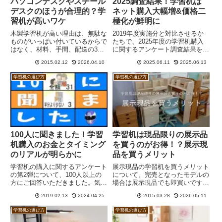
パソコンデスクやスチール
2025調査結果！学習机は
デスクのほうが合理的？学
ネット購入大幅増&価格二
習机が高いワケ
極化が鮮明に
木製学習机が高い理由は、無駄な
2019年度実施分と対比させるか
ものがいっぱい付いているからで
たちで、2025年度の学習机購入
はなく、材料、手間、配送の3つ
に関するアンケート調査結果を報
のコストによるものです。それで
告します。金額については値上げ
2015.02.12
2026.04.10
2025.06.11
2025.06.13
も木製学習机を選ぶ人が多いの
の影響を受けながらも、やはり二
は、良いものが欲しいから、単に
極化が進んでいるようです。家具
学習机の選び方
学習机の選び方
道具として使えれば良いわけじゃ
店にまったく足を運ばない方が増
なくて高い満足が得られるものが
えていることもあって、ネット購
欲しいからと考える人が多いため
入が半数近くまで増えています。
です。スチールデスクのほうが合
理的です。
100人に聞きました！学習
学習机は現品限りの展示品
机購入のお金とタイミング
を買うのがお得！？展示現
のリアルが明らかに
品を買うメリット
学習机の購入に関するアンケート
展示現品の学習机を買うメリット
の第2弾について、100人以上の
について。完売となったモデルの
方にご回答いただきました。気に
場合は展示現品でも即買いです。
なる学習机の相場は、半数以上が
展示現品は1～2万円引きでお得
2019.02.13
2024.04.25
2015.03.28
2026.05.11
平均購入価格帯を上回る8万円以
に買えることが多いです。展示現
上の学習机を購入、祖父母からの
品なら天然木でも木目で失敗する
学習机の選び方
学習机の選び方
援助の有無は半々という結果にな
ことがありません。