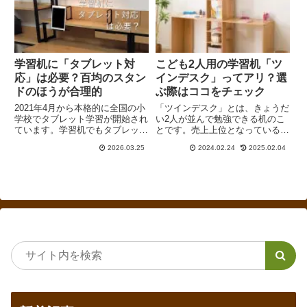
るなど、購入のタイミングやお金
のリアルが伝わってきます。
学習机に「タブレット対
こども2人用の学習机「ツ
応」は必要？百均のスタン
インデスク」ってアリ？選
ドのほうが合理的
ぶ際はココをチェック
2021年4月から本格的に全国の小
「ツインデスク」とは、きょうだ
学校でタブレット学習が開始され
い2人が並んで勉強できる机のこ
ています。学習机でもタブレット
とです。売上上位となっているも
対応のものが発売されています
のは1～2万円台のものがほとん
2026.03.25
2024.02.24
2025.02.04
が、その必要はあるのでしょう
どを占め、引出しがなく、天板サ
か。結論から言うと、高さや角
イズが小さく、材質も必要最低限
度、手が届く位置、カバー装着時
となっています。決して割安なわ
の厚みなどを考えると使いづらい
けではないので、普通にデスクを
と感じることが多いと思います。
2台買ったほうが良いというのが
100均のスタンドでOKです。
率直なところです。