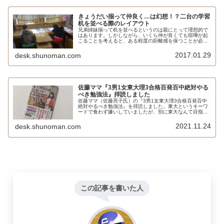
きょうだい揃って仲良く…は幻想！？二台の学習
机を並べる際のレイアウト
兄弟姉妹揃って机を並べるというのは親にとって理想的で
はあります。しかしながら、いくら仲が良くても喧嘩が起
こることを考えると、ある程度の距離感を保つことが必要
です。レイアウト変更が難しいツインデスクは避けたほう
が無難でしょう。
2017.01.29
desk.shunoman.com
佐藤ママ『3男1女東大理3合格百発百中絶対やる
べき勉強法』拝読しました
佐藤ママ（佐藤亮子氏）の『3男1女東大理3合格百発百中
絶対やるべき勉強法』を拝読しました。東大というキーワ
ードで食わず嫌いしていましたが、別に東大なんて目指さ
なくても素晴らしい育児書だと思います。
2021.11.24
desk.shunoman.com
この記事を書いた人