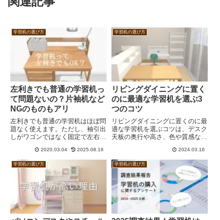
関連記事
学習机の選び方
学習机の選び方
左利きでも普通の学習机っ
リビングダイニングに置く
て問題ないの？片袖机など
のに最適な学習机を選ぶ3
NGのものもアリ
つのコツ
左利きでも普通の学習机はほぼ問
リビングダイニングに置くのに最
題なく使えます。ただし、袖引出
適な学習机を選ぶコツは、デスク
しがワゴンではなく固定で左右入
天板の奥行や高さ、色や質感など
れ替えできない場合はNG。ま
を敢えてダイニングテーブルと違
2020.03.04
2025.08.16
2024.03.16
た、上置きに扉付き収納が付いた
う感じにすることで、同じような
オルレアなどは目の前が圧迫感を
天板がひとつの空間にあるという
学習机の選び方
学習机の選び方
感じるかもしれません。デスクラ
違和感を回避できるということで
イトの取り付け位置にも注意。あ
す。逆に言うと、何でも揃えてし
と、デスク本体の引出しが左右均
まえば良いというわけじゃないと
等のほうが良いかもしれません。
いうことですね。