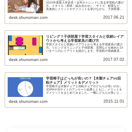
2025年度新入学必見！近年のトレンドに見る学習机の選び
方。スタイル（形状・組み合わせ）、サイズ、材質など、
具体的にメリットやデメリットを挙げながら、子供部屋も
しくはリビングダイニングに適したデスク選びに役立つ情
報を収納＆家具のプロがお届けします。
2017.06.21
desk.shunoman.com
リビング？子供部屋？学習スタイルと収納レイア
ウトから考える学習家具の選び方
学習スタイルと収納レイアウトから考える学習家具の選び
方。リビングダイニングと子供部屋、玄関などを絡めた10
パターンのレイアウトを紹介します。学習机や収納家具な
どを選ぶうえで参考になるはずです。
2017.07.02
desk.shunoman.com
学習椅子はどっちが良いの？【木製チェアvs回
転チェア】メリット＆デメリット
学習椅子は木製チェアと回転チェアのどちらが良いのか。
JOIFAや当サイトのアンケート結果とともに、メリット＆
デメリットをまとめてみました。一概にどちらが良いとい
うわけではなく、お子さんやシチュエーションに合わせて
選ぶのが良いでしょう。
2015.11.01
desk.shunoman.com