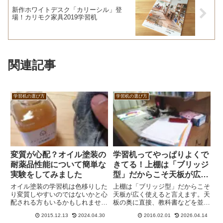
新作ホワイトデスク「カリーシル」登
場！カリモク家具2019学習机
関連記事
学習机の選び方
学習机の選び方
変質が心配？オイル塗装の
学習机ってやっぱりよくで
耐薬品性能について簡単な
きてる！上棚は「ブリッジ
実験をしてみました
型」だからこそ天板が広く
使える
オイル塗装の学習机は色移りした
上棚は「ブリッジ型」だからこそ
り変質しやすいのではないかと心
天板が広く使えると言えます。天
配される方もいるかもしれませ
板の奥に直接、教科書などを並べ
ん。今回はキシルのメンテナンス
ると、実質的に使える作業面がか
2015.12.13
2024.04.30
2016.02.01
2026.04.14
オイルをパイン材の板に塗って耐
なり狭くなってしまいます。しか