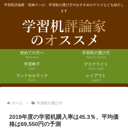
学習机評論家・収納マンが、学習机の選び方やおすすめのデスクなどを紹介し
ます
初めての方へ
学習机の選び方
Welcome
How to Choice
学習椅子
デスクライト
Chair
Desk Light
ランドセルラック
レイアウト
Rack
Layout
ホーム
学習机の選び方
2019年度の学習机購入率は45.3％、平均価
格は69,550円の予測