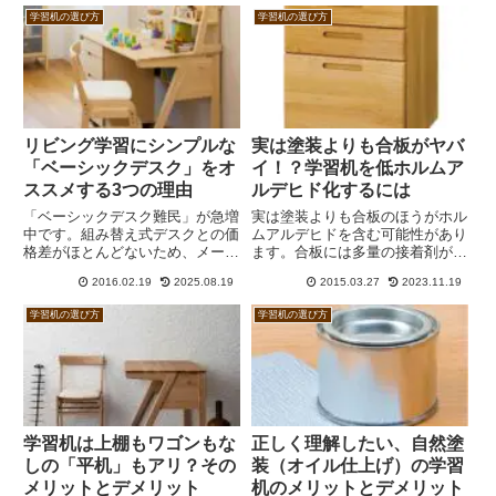
薬品性能について簡単な実験をし
しながら上棚によって教科書など
学習机の選び方
学習机の選び方
てみました。
を高い位置に収納できると、その
下の空間も使うことができます。
リビング学習にシンプルな
実は塗装よりも合板がヤバ
「ベーシックデスク」をオ
イ！？学習机を低ホルムア
ススメする3つの理由
ルデヒド化するには
「ベーシックデスク難民」が急増
実は塗装よりも合板のほうがホル
中です。組み替え式デスクとの価
ムアルデヒドを含む可能性があり
格差がほとんどないため、メーカ
ます。合板には多量の接着剤が使
ーがベーシックデスクのラインナ
われているからです。だからオイ
2016.02.19
2025.08.19
2015.03.27
2023.11.19
ップを減らす傾向にあるためで
ル塗装は意味がないとまでは言い
す。しかし、私はリビング学習に
ませんが、合板を使うことなく学
学習机の選び方
学習机の選び方
シンプルな学習机をオススメした
習机を作ることが難しい現状、そ
いと思います。
こはあまり気にしても仕方がない
と思います。
学習机は上棚もワゴンもな
正しく理解したい、自然塗
しの「平机」もアリ？その
装（オイル仕上げ）の学習
メリットとデメリット
机のメリットとデメリット