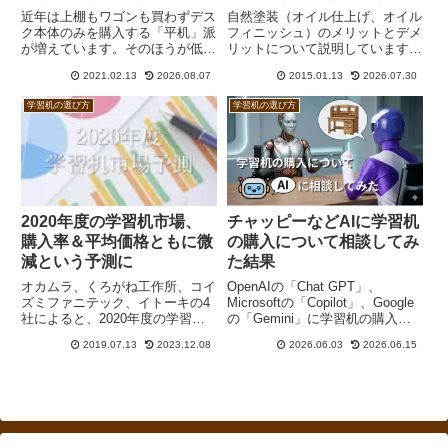
近年は上棚もワゴンも買わずデス
自然塗装（オイル仕上げ、オイル
ク本体のみを購入する「平机」派
フィニッシュ）のメリットとデメ
が増えています。そのほうが低予
リットについて説明しています。
算に収まる、見た目もスッキリす
自然塗装は厚い塗膜を形成しない
2021.02.13
2026.08.07
2015.01.13
2026.07.30
るなどメリットも多いからでしょ
ので木に直接触れられる、有害物
う。半面、収納量が足りなくな
質（ホルムアルデヒド）を含まな
学習机の選び方
学習机の選び方
る、必要に応じて買い足すことが
い、なんちゃって自然塗装ならコ
できるかどうか不透明などのデメ
ストが安いなどのメリットがあり
リットもあります。
ます。一方で、キズや汚れが付き
やすい、メンテナンスが面倒とい
うデメリットもあります。
2020年度の学習机市場、
チャッピーなどAIに学習机
購入率＆平均価格ともに微
の購入について相談してみ
減という予測に
た結果
オカムラ、くろがね工作所、コイ
OpenAIの「Chat GPT」、
ズミファニテック、イトーキの4
Microsoftの「Copilot」、Google
社によると、2020年度の学習机
の「Gemini」に学習机の購入に
市場は学習机の購入率＆平均価格
ついて相談して得られた回答を、
2019.07.13
2023.12.08
2026.06.03
2026.06.15
ともに2019年度比で微減という
プロの目で検証してみました。現
予測になりました。また、デスク
在のところは参考になるけれども
はシンプルなものが好まれる傾向
まだ不正確な情報が少なからず含
で、ダイニング学習の普及からか
まれるという状況と言えそうで
木製チェアが売れています。
す。