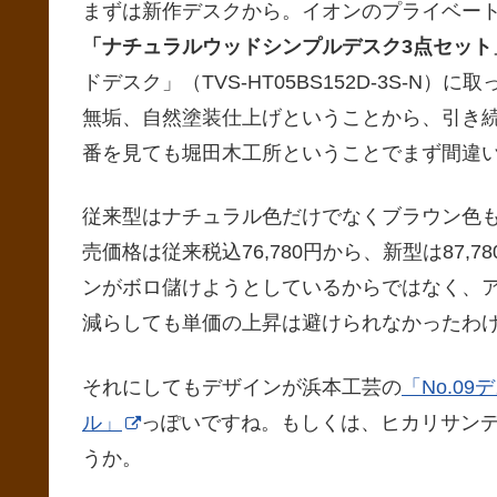
まずは新作デスクから。イオンのプライベー
「ナチュラルウッドシンプルデスク3点セット」（T
ドデスク」（TVS-HT05BS152D-3S-
無垢、自然塗装仕上げということから、引き
番を見ても堀田木工所ということでまず間違
従来型はナチュラル色だけでなくブラウン色
売価格は従来税込76,780円から、新型は87
ンがボロ儲けようとしているからではなく、
減らしても単価の上昇は避けられなかったわ
それにしてもデザインが浜本工芸の
「No.09
ル」
っぽいですね。もしくは、ヒカリサン
うか。