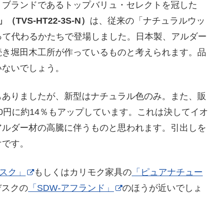
トブランドであるトップバリュ・セレクトを冠した
VS-HT22-3S-N）
は、従来の「ナチュラルウッ
N）に取って代わるかたちで登場しました。日本製、アルダー
続き堀田木工所が作っているものと考えられます。品
いないでしょう。
もありましたが、新型はナチュラル色のみ。また、販
,780円に約14％もアップしています。これは決してイオ
アルダー材の高騰に伴うものと思われます。引出しを
けです。
デスク」
もしくはカリモク家具の
「ピュアナチュー
デスクの
「SDW-アフランド」
のほうが近いでしょ