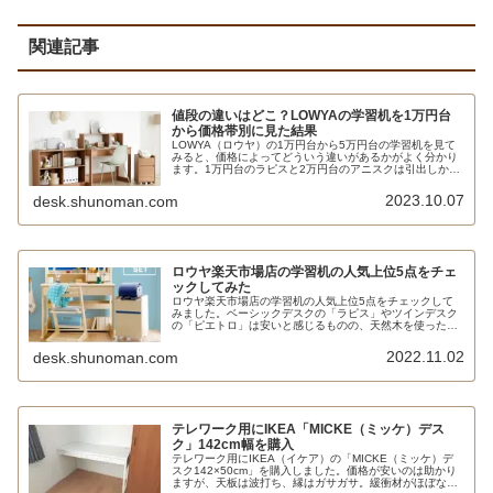
関連記事
値段の違いはどこ？LOWYAの学習机を1万円台
から価格帯別に見た結果
LOWYA（ロウヤ）の1万円台から5万円台の学習机を見て
みると、価格によってどういう違いがあるかがよく分かり
ます。1万円台のラピスと2万円台のアニスクは引出しから
組み立てる必要があり、大変なだけでなく耐久性にも問題
があります。
2023.10.07
desk.shunoman.com
ロウヤ楽天市場店の学習机の人気上位5点をチェ
ックしてみた
ロウヤ楽天市場店の学習机の人気上位5点をチェックして
みました。ベーシックデスクの「ラピス」やツインデスク
の「ピエトロ」は安いと感じるものの、天然木を使った
「タリッド」や「ウィガン」は無印良品と比較するとむし
ろ割高に思います。
2022.11.02
desk.shunoman.com
テレワーク用にIKEA「MICKE（ミッケ）デス
ク」142cm幅を購入
テレワーク用にIKEA（イケア）の「MICKE（ミッケ）デ
スク142×50cm」を購入しました。価格が安いのは助かり
ますが、天板は波打ち、縁はガサガサ。緩衝材がほぼない