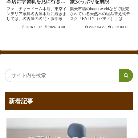
本店に学習机を見に行きま
激安っぷりを解説
した
ファニチャードーム本店、東京イ
楽天市場のkagu-worldなどで販売
ンテリア家具名古屋本店に続きま
されている天然木の組み替え式デ
しては、名古屋の名門・服部家具
スク「PATTY（パティ）」は激
センター本店に足を運びました。
安と形容してまったく問題ない学
2016.10.12
2024.04.30
2025.04.23
2026.03.18
真新しい店舗のファニチャードー
習机です。コイズミファニテック
ム本店や東京インテリア家具名古
などの大手メーカーはもちろん、
屋本店とは異なり、服部家具セン
ニトリと比較しても安いです。そ
ター本店は歴史を感じさせる佇
う言える理由を解説します。
ま...
新着記事