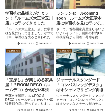
学習机の品揃えがたまラ
ランランセールcoming
ン！「ルームズ大正堂玉川
soon！ルームズ大正堂本
店」に行ってきました
店に学習机を見に行ってき
ました
「ルームズ大正堂玉川店」に学習
さーて、首都圏家具屋巡りもいよ
机を見に行ってきました。かつて
いよハイライト。前回の村内FA
日本一学習机を売ると言われた店
相模原店から国道16号線を南に
舗は現在も健在で品揃えが充実し
歩くこと30分。MEGAドンキホ
2019.12.11
2025.09.26
2016.09.19
2024.05.03
ています。ウィドゥスタイルのセ
ーテ、じゃなかった、ルームズ大
レクトも並んでいます。
正堂本店に到着です。大正堂は神
その他販売店
その他販売店
奈川県随一の家具の老舗です。東
は東京都世田谷区の玉川店、以...
「宝探し」が楽しめる家具
ジャーナルスタンダード
屋！？ROOM DECO（ル
「コンパスレッグデスク」
ームデコ）かねたや幕張新
はオシャレでリビング向き
都心店
千葉市美浜区にあるROOM
ジャーナルスタンダードファニチ
DECO（ルームデコ）かねたや幕
ャーの「コンパスレッグデスク」
張新都心店に行ってまいりまし
はオシャレなスチール脚のデスク
た。悪く言うと整頓されていない
です。天板はメラミン。収納量は
2016.09.11
2026.05.10
2022.10.01
2024.09.21