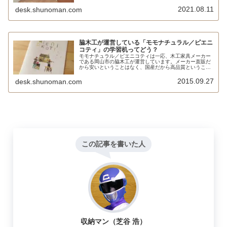
梱包なので、角打ちがあったら即クレーム発生です。組み
立て時間は慣れていても1時間以上掛かります。大変で
2021.08.11
desk.shunoman.com
す。
脇木工が運営している「モモナチュラル／ピエニ
コティ」の学習机ってどう？
モモナチュラル／ピエニコティは一応、木工家具メーカー
である岡山市の脇木工が運営しています。メーカー直販だ
から安いということはなく、国産だから高品質ということ
もありません。ですが、素敵な雰囲気であることだけは間
違いないです。
2015.09.27
desk.shunoman.com
この記事を書いた人
収納マン（芝谷 浩）