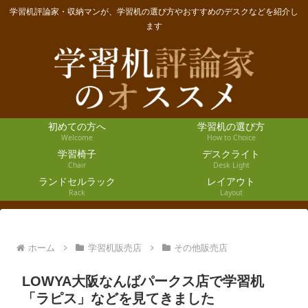
学習机評論家・収納マンが、学習机の選び方やおすすめのデスクなどを紹介し
ます
初めての方へ
学習机の選び方
Welcome
How to Choice
学習椅子
デスクライト
Chair
Desk Light
ランドセルラック
レイアウト
Rack
Layout
ホーム
学習机販売店
その他販売店
LOWYA大阪なんばパークス店で学習机
「ラピス」などを見てきました