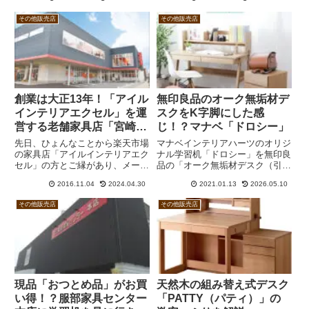
売場なんですけど、闇鍋のような
期待できないものの、実用面では
ワクワク感もあります。学習机の
まったく問題ありません。リビン
その他販売店
その他販売店
展示台数はおよそ60台あまりで
グもしくは書斎に置くのに適した
す。
2サイズ展開。
創業は大正13年！「アイル
無印良品のオーク無垢材デ
インテリアエクセル」を運
スクをK字脚にした感
営する老舗家具店「宮崎な
じ！？マナベ「ドロシー」
がの」
先日、ひょんなことから楽天市場
マナベインテリアハーツのオリジ
の家具店「アイルインテリアエク
ナル学習机「ドロシー」を無印良
セル」の方とご縁があり、メール
品の「オーク無垢材デスク（引
取材をお願いさせていただいたと
出・足元棚付）」とニトリの「ロ
2016.11.04
2024.04.30
2021.01.13
2026.05.10
ころ、快く引き受けてくださいま
ータイプデスク・メルシーR」と
した。メール取材なので、正直、
比較してみました。いずれも5万
その他販売店
その他販売店
あまり面白い話は聞けないだろう
円前後で買える天然木デスクなが
なーと思ってたんですけど、こ
ら、ドロシーはK字脚で子供が座
れ...
りやすく、天板が突板で反りや割
れの心配がないのがメリットと言
えるでしょう。
現品「おつとめ品」がお買
天然木の組み替え式デスク
い得！？服部家具センター
「PATTY（パティ）」の