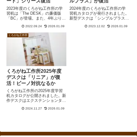
ード」シリーズ復活
ルプラス」が復活
2023年度のくろがね工作所の学
2024年度のくろがね工作所の学
習机は「The DESK」の廉価版
習机カタログが発行されました。
「BC」が登場。また、4年ぶりに
新型デスクは「シンプルプラス」
「スタンダード」がカタログに戻
（PTK-24MN、PDK-24MW）。
2022.09.24
2026.01.09
2023.12.02
2026.01.09
ってきました。「The DESK」は
コイズミ「レイクウッド」の競合
デスクライト別に、「ヴィンテ
となり得る商品です。ほか、「ヴ
くろがね工作所
3」、「ラティック」はシェルフ
ィンテ3」、「TheDESK」、「ス
も別になり、トータルでは値上げ
タンダード（SCA-24）」がワゴ
となっています。
ン別売になりました。
くろがね工作所2025年度
デスクは「リニア」が復
活！ビーノ対抗なるか
くろがね工作所の2025年度学習
机カタログが公開されました。新
作デスクはエクステンションタイ
プとコンポーネントタイプがライ
2024.11.27
2026.01.09
ンナップされた「リミアミオ」。
そして「ザ・デスクCD」。キュ
ートガールとスタンダードは廃番
となりました。値上げは最大で1
割強。