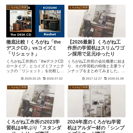
くろがね工作所
くろがね工作所
徹底比較！くろがね「the
【2026最新】くろがね工
デスクCD」vsコイズミ
作所の学習机はスリムワゴ
「リシェット」
ン採用で足元ゆったり
くろがね工作所の「theデスクCD
くろがね工作所の会社概要に始ま
ロータイプ」とコイズミファニテ
り、その学習机の特徴と主要ライ
ックの「リシェット」を比較して
ンナップをまとめてみました。く
みました。率直に言って、theデ
ろがね工作所はコンポーネントタ
2026.02.25
2026.07.02
2017.12.27
2026.01.09
スクCDのほうが圧倒的にコスパ
イプのカラーデスクが主力です
が優れています。ほぼ同じ価格な
が、近年は天然木を使ったセレク
くろがね工作所
くろがね工作所
のに、theデスクCDならデスクラ
トタイプを増やしています。以前
イトが付属しており、書棚の幅が
はハローキティモデルなどちょっ
広くて収納量が多く、省スペース
と変わったデスクもありました。
にレイアウトすることもできるか
らです。一方、リシェットはコス
パではなくデザインと質感で選ぶ
感じと言えます。
くろがね工作所の2023学
2024年度のくろがね学習
習机は4年ぶり「スタンダ
机はアルダー材の「シンプ