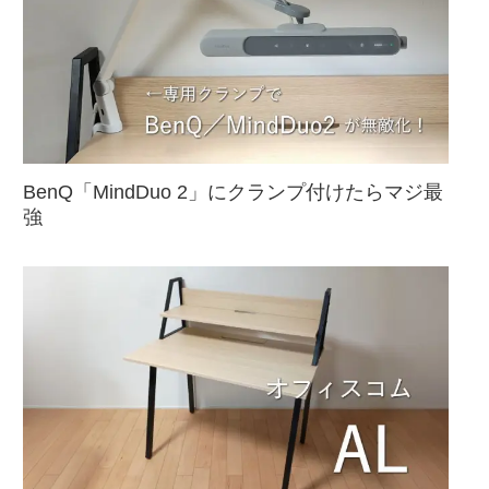
BenQ「MindDuo 2」にクランプ付けたらマジ最
強