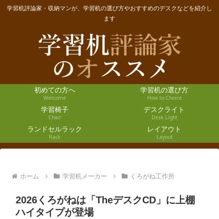
学習机評論家・収納マンが、学習机の選び方やおすすめのデスクなどを紹介し
ます
初めての方へ
学習机の選び方
Welcome
How to Choice
学習椅子
デスクライト
Chair
Desk Light
ランドセルラック
レイアウト
Rack
Layout
ホーム
学習机メーカー
くろがね工作所
2026くろがねは「TheデスクCD」に上棚
ハイタイプが登場