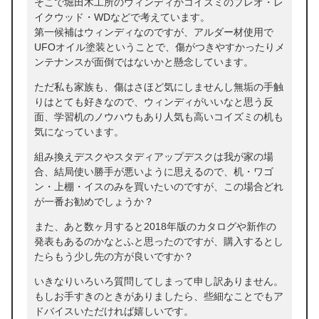
そこで堀田木工所のウィンディかコイズミのプレオ・レ
イクウッド・WDなどで考えています。
第一候補はウィンディなのですが、アルダー材使用で
UFOオイル塗装ということで、傷がつきやすかったりメ
ンテナンスが面倒ではないかと懸念しています。
ただ私も家族も、傷はさほど気にしませんし無垢の手触
りはとても好きなので、ウィンディがいいなと思う反
面、学習机のノウハウもあり人気も高いコイズミの机も
気になっています。
組み換えデスクやスタディアップデスクは我が家の場
合、結局使い勝手が悪いように思えるので、机・ワゴ
ン・上棚・イスのみを買いたいのですが、この場合どれ
が一番お勧めでしょうか？
また、あと数ヶ月すると2018年版のカタログや新作の
発表もあるのかなとふと思ったのですが、購入するとし
たらもう少し先の方が良いですか？
いきなりいろいろ質問してしまって申し訳ありません。
もしお手すきのときがありましたら、些細なことでもア
ドバイスいただければ嬉しいです。