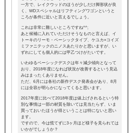
一方で、レイクウッドのほうが少しだけ脚形状が良
く、WDスペシャルはリフティングワゴンというと
ころが条件に近いと言えるでしょう。
これは非常に難しいところですね^^;
あと候補に入れていただけそうなものと言えば、イ
トーキのリーモ・ベーシックタイプ、ケユカ×コイズ
ミファニテックのニノスあたりかと思いますが、い
ずれにしても個人的には甲乙つけがたいです。
いわゆるベーシックデスクは年々減少傾向となって
おり、2018年度になれば状況が改善するという見込
みはまったくありません。
ただ、6月には各社の新作デスク発表会があり、8月
には全容が明らかになってくると思います。
2017年度に比べて2018年度は値上げされるという特
別な事情は一部の材質を除いては見当たらず、いま
買っておいたほうが得ということは特にないと思い
ます。
ですので、今は慌てずに3ヶ月ほど様子を見られては
いかがでしょうか？