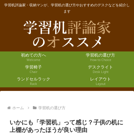
学習机評論家・収納マンが、学習机の選び方やおすすめのデスクなどを紹介し
ます
初めての方へ
学習机の選び方
Welcome
How to Choice
学習椅子
デスクライト
Chair
Desk Light
ランドセルラック
レイアウト
Rack
Layout
ホーム
学習机の選び方
いかにも「学習机」って感じ？子供の机に
上棚があったほうが良い理由