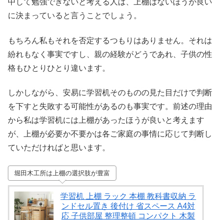
中して勉強できないと考える人は、上棚はないほうが良い
に決まっていると言うことでしょう。
もちろん私もそれを否定するつもりはありません。それは
紛れもなく事実ですし、親の経験がどうであれ、子供の性
格もひとりひとり違います。
しかしながら、安易に学習机そのものの見た目だけで判断
を下すと失敗する可能性があるのも事実です。前述の理由
から私は学習机には上棚があったほうが良いと考えます
が、上棚が必要か不要かは各ご家庭の事情に応じて判断し
ていただければと思います。
堀田木工所は上棚の選択肢が豊富
学習机 上棚 ラック 本棚 教科書収納 ラ
ンドセル置き 後付け 省スペース A4対
応 子供部屋 整理整頓 コンパクト 木製