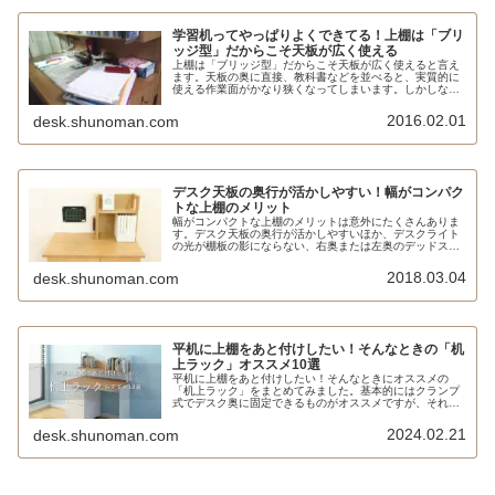
学習机ってやっぱりよくできてる！上棚は「ブリ
ッジ型」だからこそ天板が広く使える
上棚は「ブリッジ型」だからこそ天板が広く使えると言え
ます。天板の奥に直接、教科書などを並べると、実質的に
使える作業面がかなり狭くなってしまいます。しかしなが
ら上棚によって教科書などを高い位置に収納できると、そ
の下の空間も使うことができます。
2016.02.01
desk.shunoman.com
デスク天板の奥行が活かしやすい！幅がコンパク
トな上棚のメリット
幅がコンパクトな上棚のメリットは意外にたくさんありま
す。デスク天板の奥行が活かしやすいほか、デスクライト
の光が棚板の影にならない、右奥または左奥のデッドスペ
ースを活用できる、壁に時間割表などを貼るスペースを確
保できることが挙げられます。特にミニマ・ブックスタン
2018.03.04
desk.shunoman.com
ドは上下2段に収納することで収納力を確保でき、足元棚
として活用することもできます。
平机に上棚をあと付けしたい！そんなときの「机
上ラック」オススメ10選
平机に上棚をあと付けしたい！そんなときにオススメの
「机上ラック」をまとめてみました。基本的にはクランプ
式でデスク奥に固定できるものがオススメですが、それが
無理な場合もあるので直置きタイプもピックアップしてい
ます。
2024.02.21
desk.shunoman.com