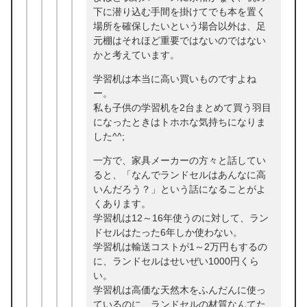
下に潜り込む手間を掛けてでも本を置く
場所を確保したいという場合以外は、足
元棚はそれほど重要ではないのではない
かと考えています。
学習机は本当に高い買いものですよね
ー。
私も子供の学習机を2台まとめて買う羽目
になったときはトホホな気持ちになりま
した^^;
一方で、家具メーカーの方々と話してい
ると、「なんでランドセルはあんなに高
いんだろう？」という話になることがよ
くあります。
学習机は12～16年使うのに対して、ラン
ドセルはたった6年しか使わない。
学習机は輸送コストが1～2万円もするの
に、ランドセルはせいぜい1000円くら
い。
学習机は高価な天然木をふんだんに使っ
ているのに、ランドセルの材質なんてた