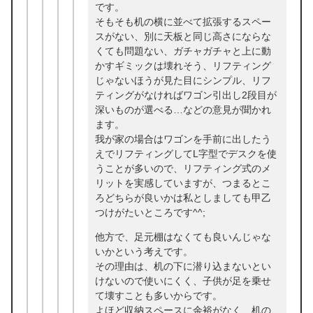
です。
そもそも机の横に並べて拡張するスペー
スがない、別に天板と同じ高さにならな
くても問題ない、ガチャガチャと上に動
かすギミックは壊れそう、リフティング
じゃないほうが見た目にシンプル、リフ
ティングがなければワゴン引出し2段目が
深いものが選べる…などの意見が聞かれ
ます。
我が家の場合はワゴンを手前に出したう
えでリフティングしてL字型でデスクを使
うことが多いので、リフティング式のメ
リットを実感していますが、つまるとこ
ろどちらが良いかは私としましても甲乙
つけがたいところです^^;
他方で、足元棚はなくても良いんじゃな
いかという考えです。
その理由は、机の下に潜り込まないとい
けないので使いにくく、子供が足を乗せ
て壊すことも多いからです。
よほど収納スペースに余裕がなく、机の