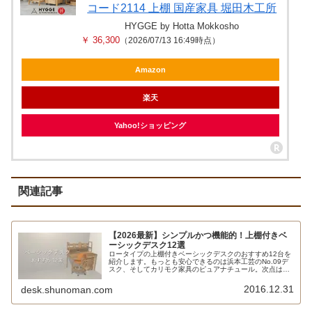
コード2114 上棚 国産家具 堀田木工所
HYGGE by Hotta Mokkosho
￥ 36,300
（2026/07/13 16:49時点）
Amazon
楽天
Yahoo!ショッピング
関連記事
【2026最新】シンプルかつ機能的！上棚付きベ
ーシックデスク12選
ロータイプの上棚付きベーシックデスクのおすすめ12台を
紹介します。もっとも安心できるのは浜本工芸のNo.09デ
スク、そしてカリモク家具のピュアナチュール。次点はア
クタス・フォピッシュ2。イトーキはリーモやカモミール
ほか、ベーシックデスクの選択肢が多いです。
2016.12.31
desk.shunoman.com