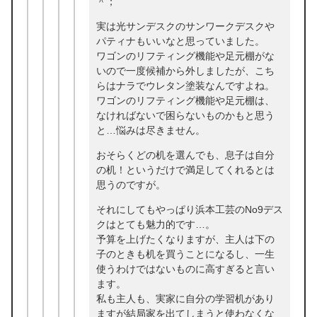
＾；
実は光サンデスクのサンワークデスクや
パティナもいいなと思っていました。
ワゴンのリフティング機能や足元棚がな
いので一度候補から外しましたが、こち
らはナラでウレタン塗装なんですよね。
ワゴンのリフティング機能や足元棚は、
なければないで困らないものかもと思う
と…悩みは尽きません。
おそらくどの机を選んでも、息子は自分
の机！というだけで満足してくれるとは
思うのですが。
それにしてもやっぱり浜本工芸のNo9デス
クはとても魅力的です…。
予算を上げたくなりますが、主人は下の
子のときも机を買うことになるし、一生
使うわけではないものに高すぎると言い
ます。
私も主人も、実家に自分の学習机があり
ますが結局家を出てしまうと使わなくな