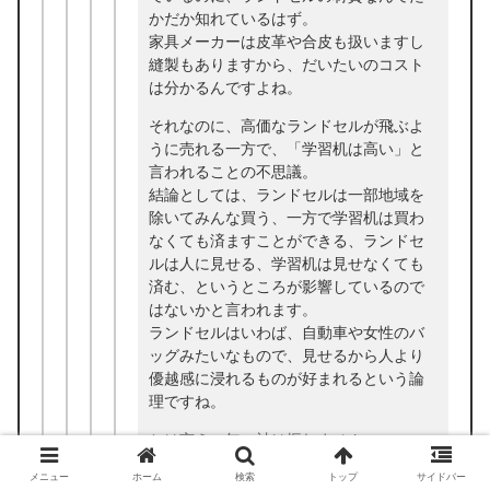
かだか知れているはず。
家具メーカーは皮革や合皮も扱いますし
縫製もありますから、だいたいのコスト
は分かるんですよね。
それなのに、高価なランドセルが飛ぶよ
うに売れる一方で、「学習机は高い」と
言われることの不思議。
結論としては、ランドセルは一部地域を
除いてみんな買う、一方で学習机は買わ
なくても済ますことができる、ランドセ
ルは人に見せる、学習机は見せなくても
済む、というところが影響しているので
はないかと言われます。
ランドセルはいわば、自動車や女性のバ
ッグみたいなもので、見せるから人より
優越感に浸れるものが好まれるという論
理ですね。
とは言え、無い袖は振れません。
ランドセルの平均購入価格が4万円台、学
メニュー
ホーム
検索
トップ
サイドバー
習机は7万円台と言われますから、6万円