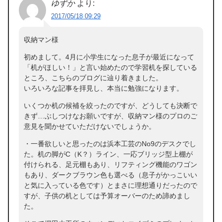
ゆずか
より:
2017/05/18 09:29
収納マン様
初めまして。4月に小学生になった息子が最近になって
「机がほしい！」と言い始めたので学習机を探している
ところ、こちらのブログに辿り着きました。
いろいろな記事を拝見し、本当に勉強になります。
いくつか机の候補を絞ったのですが、どうしても決断で
きず…ぶしつけなお願いですが、収納マン様のプロのご
意見を聞かせていただけないでしょうか。
・一番欲しいと思ったのは浜本工芸のNo9のデスクでし
た。机の脚がC（K？）ライン、一応ブリッジ型上棚が
付けられる、足元棚もあり、リフティング機能のワゴン
もあり、ダークブラウン色も選べる（息子がかっこいい
と気に入っている色です）とまさに理想通りだったので
すが、子供の机としては予算オーバーのため諦めまし
た。