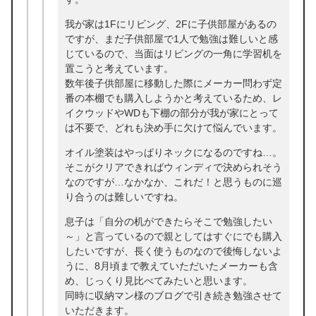
我が家は1Fにリビング、2Fに子供部屋があるの
ですが、まだ子供部屋で1人で勉強は難しいと感
じているので、当面はリビングの一角に学習机を
置こうと考えています。
数年後子供部屋に移動した際にメーカー問わず定
番の本棚でも購入しようかと考えているため、レ
イクウッドやWDも下棚の部分が我が家にとって
は不要で、どれも決め手に欠けて悩んでいます。
オイル塗装はやっぱりネックになるのですね…。
そこがクリアできればウィンディで決められそう
なのですが…なかなか、これだ！と思うものに巡
り合うのは難しいですね。
息子は「自分の机ができたらそこで勉強したい
～」と言っているので親としてはすぐにでも購入
したいですが、長く使うものなので後悔しないよ
うに、8月頃まで教えていただいたメーカーも含
め、じっくり見比べてみたいと思います。
同時に収納マン様のブログで引き続き勉強させて
いただきます。