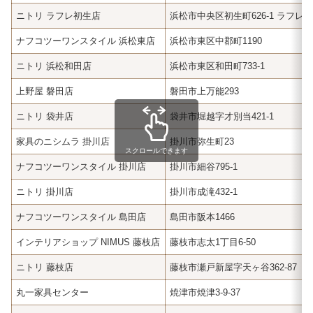
ニトリ ラフレ初生店
浜松市中央区初生町626-1 ラフレ
ナフコツーワンスタイル 浜松東店
浜松市東区中郡町1190
ニトリ 浜松和田店
浜松市東区和田町733-1
上野屋 磐田店
磐田市上万能293
ニトリ 袋井店
袋井市堀越字才別当421-1
家具のニシムラ 掛川店
掛川市弥生町23
スクロールできます
ナフコツーワンスタイル 掛川店
掛川市細谷795-1
ニトリ 掛川店
掛川市成滝432-1
ナフコツーワンスタイル 島田店
島田市阪本1466
インテリアショップ NIMUS 藤枝店
藤枝市志太1丁目6-50
ニトリ 藤枝店
藤枝市瀬戸新屋字天ヶ谷362-87
丸一家具センター
焼津市焼津3-9-37