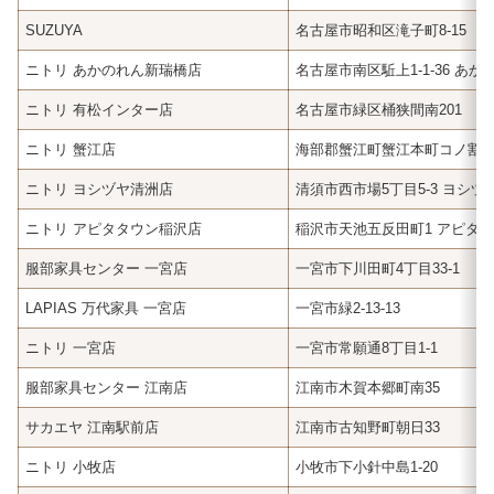
SUZUYA
名古屋市昭和区滝子町8-15
ニトリ あかのれん新瑞橋店
名古屋市南区駈上1-1-36 あ
ニトリ 有松インター店
名古屋市緑区桶狭間南201
ニトリ 蟹江店
海部郡蟹江町蟹江本町コノ割1-
ニトリ ヨシヅヤ清洲店
清須市西市場5丁目5-3 ヨシヅ
ニトリ アピタタウン稲沢店
稲沢市天池五反田町1 アピタ
服部家具センター 一宮店
一宮市下川田町4丁目33-1
LAPIAS 万代家具 一宮店
一宮市緑2-13-13
ニトリ 一宮店
一宮市常願通8丁目1-1
服部家具センター 江南店
江南市木賀本郷町南35
サカエヤ 江南駅前店
江南市古知野町朝日33
ニトリ 小牧店
小牧市下小針中島1-20