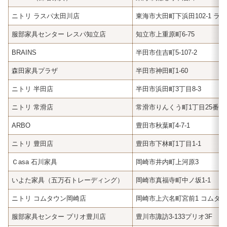
ニトリ ラスパ太田川店
東海市大田町下浜田102-1 ラ
服部家具センター レスパ知立店
知立市上重原町6-75
BRAINS
半田市住吉町5-107-2
森田家具プラザ
半田市神田町1-60
ニトリ 半田店
半田市浜田町3丁目8-3
ニトリ 常滑店
常滑市りんくう町1丁目25番地
ARBO
豊田市秋葉町4-7-1
ニトリ 豊田店
豊田市下林町1丁目1-1
Ｃasa 石川家具
岡崎市井内町上河原3
いよた家具（五万石トレーディング）
岡崎市真福寺町中ノ坂1-1
ニトリ コムタウン岡崎店
岡崎市上六名町宮前1 コムタウ
服部家具センター プリオ豊川店
豊川市諏訪3-133プリオ3F