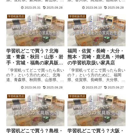
川県、福井県で学習机を扱ってい
習机を扱っている家具販売店の一
2023.05.31
2025.09.28
2023.06.10
2025.09.28
る家具販売店の一覧を作成しまし
覧を作成しました。コイズミ、カ
た。コイズミ、カリモク、浜本工
リモク、浜本工芸ほか、ニトリ、
学習机販売店
学習机販売店
芸ほか、ニトリ、IKEA、アクタ
アクタスなど。
スなど。
学習机どこで買う？北海
福岡・佐賀・長崎・大分・
道・青森・秋田・山形・岩
熊本・宮崎・鹿児島・沖縄
手・宮城・福島の家具販売
の学習机取扱い家具店
店
「学習机ってどこで買ったら良い
「学習机ってどこで買ったら良い
の？」という方のために、北海
の？」という方のために、福岡
道、青森県、秋田県、山形県、岩
県、佐賀県、長崎県、大分県、熊
手県、宮城県、福島県で学習机を
本県、宮崎県、鹿児島県、沖縄県
2023.06.03
2025.09.28
2023.05.27
2025.09.27
扱っている家具販売店の一覧を作
で学習机を扱っている家具販売店
成しました。コイズミ、カリモ
の一覧を作成しました。コイズ
学習机販売店
学習机販売店
ク、浜本工芸ほか、ニトリ、
ミ、カリモク、浜本工芸ほか、ニ
IKEA、アクタスなど。
トリ、IKEA、アクタスなど。
学習机どこで買う？島根・
学習机どこで買う？大阪・