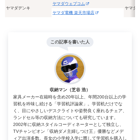
ヤマダウェブコム
ヤマダデンキ
ヤマダ
ヤマダ電機 楽天市場店
この記事を書いた人
収納マン（芝谷 浩）
家具メーカー在籍時を含め20年以上、年間200台以上の学
習机を吟味し続ける「学習机評論家」。学習机だけでな
く、目にやさしいデスクライトや姿勢良く座れるチェア、
ランドセル等の収納方法についても研究しています。
2002年に収納スタイルコーディネーターとして独立し、
TVチャンピオン「収納ダメ主婦しつけ王」優勝などメデ
ィア出演多数。長女の小学校入学に際して学習机を購入し