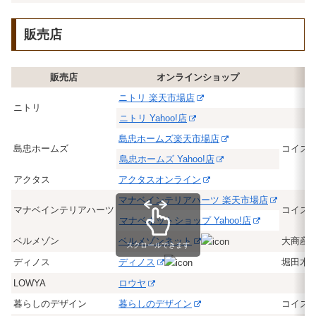
販売店
販売店
オンラインショップ
ニトリ 楽天市場店
ニトリ
ニトリ Yahoo!店
島忠ホームズ楽天市場店
島忠ホームズ
コイズ
島忠ホームズ Yahoo!店
アクタス
アクタスオンライン
マナベインテリアハーツ 楽天市場店
マナベインテリアハーツ
コイズ
マナベネットショップ Yahoo!店
ベルメゾン
ベルメゾンネット
大商産
スクロールできます
ディノス
ディノス
堀田木
LOWYA
ロウヤ
暮らしのデザイン
暮らしのデザイン
コイズ