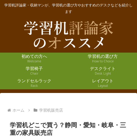
学習机評論家・収納マンが、学習机の選び方やおすすめのデスクなどを紹介し
ます
初めての方へ
学習机の選び方
Welcome
How to Choice
学習椅子
デスクライト
Chair
Desk Light
ランドセルラック
レイアウト
Rack
Layout
ホーム
学習机販売店
学習机どこで買う？静岡・愛知・岐阜・三
重の家具販売店