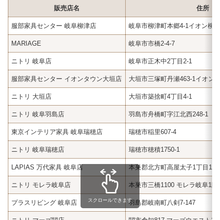
販売店名
住所
服部家具センター 岐阜柳津店
岐阜市柳津町本郷4-1イオン柳津
MARIAGE
岐阜市市橋2-4-7
ニトリ 岐阜店
岐阜市正木中2丁目2-1
服部家具センター イオンタウン大垣店
大垣市三塚町丹瀬463-1イオンタ
ニトリ 大垣店
大垣市築捨町4丁目4-1
ニトリ 岐阜羽島店
羽島市舟橋町字江北西248-1
東京インテリア家具 岐阜瑞穂店
瑞穂市稲里607-4
ニトリ 岐阜瑞穂店
瑞穂市穂積1750-1
LAPIAS 万代家具 岐阜店
本巣郡北方町高屋太子1丁目11
ニトリ モレラ岐阜店
本巣市三橋1100 モレラ岐阜1階
スクロールできます
プラスリビング 岐阜店
羽島郡岐南町八剣7-147