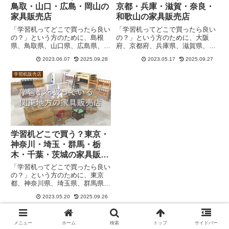
鳥取・山口・広島・岡山の
京都・兵庫・滋賀・奈良・
家具販売店
和歌山の家具販売店
「学習机ってどこで買ったら良い
「学習机ってどこで買ったら良い
の？」という方のために、島根
の？」という方のために、大阪
県、鳥取県、山口県、広島県、岡
府、京都府、兵庫県、滋賀県、奈
山県で学習机を扱っている家具販
良県、和歌山県で学習机を扱って
2023.06.07
2025.09.28
2023.05.17
2025.09.27
売店の一覧を作成しました。コイ
いる家具販売店の一覧を作成しま
ズミ、カリモク、浜本工芸ほか、
した。コイズミ、カリモク、浜本
学習机販売店
ニトリ、IKEA、アクタスなど。
工芸のほか、ニトリ、IKEA、ア
クタスなど。
学習机どこで買う？東京・
神奈川・埼玉・群馬・栃
木・千葉・茨城の家具販売
店
「学習机ってどこで買ったら良い
の？」という方のために、東京
都、神奈川県、埼玉県、群馬県、
栃木県、千葉県、茨城県で学習机
2023.05.20
2025.09.26
を扱っている家具販売店を一覧に
してみました。コイズミ、カリモ
ク、浜本工芸ほか、ニトリ、
メニュー
ホーム
検索
トップ
サイドバー
IKEA、アクタスなど。