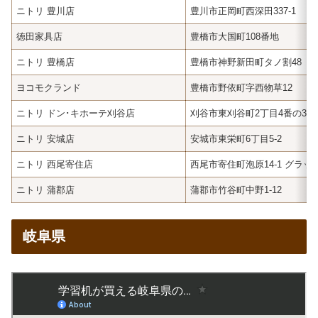
ニトリ 豊川店
豊川市正岡町西深田337-1
徳田家具店
豊橋市大国町108番地
ニトリ 豊橋店
豊橋市神野新田町タノ割48
ヨコモクランド
豊橋市野依町字西物草12
ニトリ ドン･キホーテ刈谷店
刈谷市東刈谷町2丁目4番の3 
ニトリ 安城店
安城市東栄町6丁目5-2
ニトリ 西尾寄住店
西尾市寄住町泡原14-1 グラ
ニトリ 蒲郡店
蒲郡市竹谷町中野1-12
岐阜県