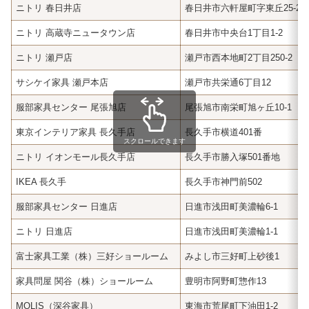
ニトリ 春日井店
春日井市六軒屋町字東丘25-2
ニトリ 高蔵寺ニュータウン店
春日井市中央台1丁目1-2
ニトリ 瀬戸店
瀬戸市西本地町2丁目250-2
サシケイ家具 瀬戸本店
瀬戸市共栄通6丁目12
服部家具センター 尾張旭店
尾張旭市南栄町旭ヶ丘10-1
東京インテリア家具 長久手店
長久手市横道401番
スクロールできます
ニトリ イオンモール長久手店
長久手市勝入塚501番地
IKEA 長久手
長久手市神門前502
服部家具センター 日進店
日進市浅田町美濃輪6-1
ニトリ 日進店
日進市浅田町美濃輪1-1
富士家具工業（株）三好ショールーム
みよし市三好町上砂後1
家具問屋 関谷（株）ショールーム
豊明市阿野町惣作13
MOLIS（深谷家具）
東海市荒尾町下油田1-2