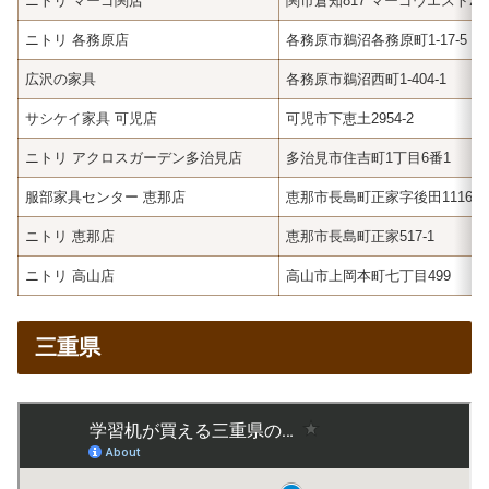
ニトリ マーゴ関店
関市倉知817 マーゴウエスト2
ニトリ 各務原店
各務原市鵜沼各務原町1-17-5
広沢の家具
各務原市鵜沼西町1-404-1
サシケイ家具 可児店
可児市下恵土2954-2
ニトリ アクロスガーデン多治見店
多治見市住吉町1丁目6番1
服部家具センター 恵那店
恵那市長島町正家字後田1116-1
ニトリ 恵那店
恵那市長島町正家517-1
ニトリ 高山店
高山市上岡本町七丁目499
三重県