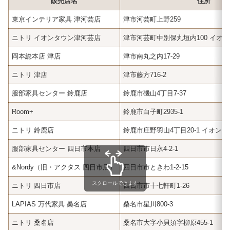
販売店名
住所
東京インテリア家具 津河芸店
津市河芸町上野259
ニトリ イオンタウン津河芸店
津市河芸町中別保丸垣内100 イオ
岡本総本店 津店
津市南丸之内17-29
ニトリ 津店
津市藤方716-2
服部家具センター 鈴鹿店
鈴鹿市磯山4丁目7-37
Room+
鈴鹿市白子町2935-1
ニトリ 鈴鹿店
鈴鹿市庄野羽山4丁目20-1 イオン
服部家具センター 四日市本店
四日市市日永4-2-1
&Nordy（旧・アクタス 四日市店）
四日市市ときわ1-2-15
スクロールできます
ニトリ 四日市店
四日市市十七軒町1-26
LAPIAS 万代家具 桑名店
桑名市星川800-3
ニトリ 桑名店
桑名市大字小貝須字柳原455-1