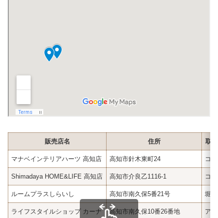
販売店名
住所
取扱
マナベインテリアハーツ 高知店
高知市針木東町24
コイ
Shimadaya HOME&LIFE 高知店
高知市介良乙1116-1
コイ
ルームプラスしらいし
高知市南久保5番21号
堀田
ライフスタイルショップ カーナ
高知市南久保10番26番地
アク