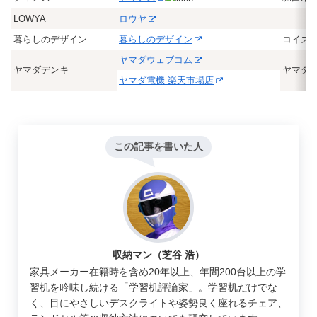
LOWYA
ロウヤ
暮らしのデザイン
暮らしのデザイン
コイズ
ヤマダウェブコム
ヤマダデンキ
ヤマダ
ヤマダ電機 楽天市場店
この記事を書いた人
収納マン（芝谷 浩）
家具メーカー在籍時を含め20年以上、年間200台以上の学
習机を吟味し続ける「学習机評論家」。学習机だけでな
く、目にやさしいデスクライトや姿勢良く座れるチェア、