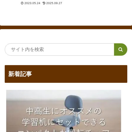
習机を扱っている家具販売店の一
2023.05.24
2025.09.27
覧を作成しました。コイズミ、カ
リモク、浜本工芸ほか、ニトリ、
IKEA、アクタスなど。
新着記事