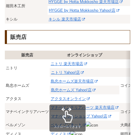
HYGGE by Hotta Mokkosho 楽天市場店
堀田木工所
HYGGE by Hotta Mokkosho Yahoo!店
キシル
キシル 楽天市場店
販売店
販売店
オンラインショップ
ニトリ 楽天市場店
ニトリ
ニトリ Yahoo!店
島忠ホームズ楽天市場店
島忠ホームズ
コイズ
島忠ホームズ Yahoo!店
アクタス
アクタスオンライン
マナベインテリアハーツ 楽天市場店
マナベインテリアハーツ
コイズ
マナベネットショップ Yahoo!店
ベルメゾン
ベルメゾンネット
大商産
スクロールできます
ディノス
ディノス
堀田木