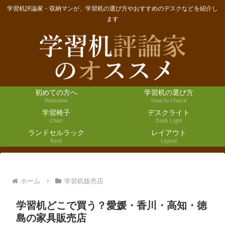
学習机評論家・収納マンが、学習机の選び方やおすすめのデスクなどを紹介し
ます
初めての方へ
学習机の選び方
Welcome
How to Choice
学習椅子
デスクライト
Chair
Desk Light
ランドセルラック
レイアウト
Rack
Layout
ホーム
学習机販売店
学習机どこで買う？愛媛・香川・高知・徳
島の家具販売店