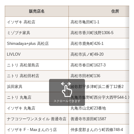
販売店名
住所
イソザキ 高松店
高松市亀田町1-1
ミゾブチ家具
高松市香川町浅野1306-5
Shimadaya+plus 高松店
高松市鹿角町426-1
LIVLOV
高松市浜ノ町49-20
ニトリ 高松屋島店
高松市春日町1627-3
ニトリ 高松田村店
高松市田村町136
浜田家具
綾歌郡宇多津町浜二番丁12番2
ニトリ 丸亀店
丸亀市飯野町西分字大西甲544-1 X
スクロールできます
イソザキ 丸亀店
丸亀市山北町23番地
ナフコツーワンスタイル 善通寺店
善通寺市原田町1587
イソザキ F・Maxまんのう店
仲多度郡まんのう町四條748-4