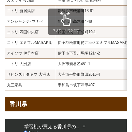
カタヤマ 今治店
今治市にぎわい広場2-1-4
ニトリ 新居浜店
新居浜市磯浦町13-61
アンシャンテ･マナベ
新居浜市高木町4-48
スクロールできます
ニトリ 四国中央店
四国中央市下柏町19-1
ニトリ エミフルMASAKI店
伊予郡松前町筒井850 エミフルMASAKI別
アイソウ 伊予本店
伊予市下吾川馬塚1214-2
ニトリ 大洲店
大洲市新谷乙451-1
リビンズカタヤマ 大洲店
大洲市平野町野田2616-4
丸三家具
宇和島市坂下津甲407
香川県