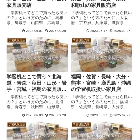
家具販売店
和歌山の家具販売店
「学習机ってどこで買ったら良い
「学習机ってどこで買ったら良い
の？」という方のために、島根
の？」という方のために、大阪
県、鳥取県、山口県、広島県、岡
府、京都府、兵庫県、滋賀県、奈
山県で学習机を扱っている家具販
良県、和歌山県で学習机を扱って
2023.06.07
2025.09.28
2023.05.17
2025.09.27
売店の一覧を作成しました。コイ
いる家具販売店の一覧を作成しま
ズミ、カリモク、浜本工芸ほか、
した。コイズミ、カリモク、浜本
学習机販売店
学習机販売店
ニトリ、IKEA、アクタスなど。
工芸のほか、ニトリ、IKEA、ア
クタスなど。
学習机どこで買う？北海
福岡・佐賀・長崎・大分・
道・青森・秋田・山形・岩
熊本・宮崎・鹿児島・沖縄
手・宮城・福島の家具販売
の学習机取扱い家具店
店
「学習机ってどこで買ったら良い
「学習机ってどこで買ったら良い
の？」という方のために、北海
の？」という方のために、福岡
道、青森県、秋田県、山形県、岩
県、佐賀県、長崎県、大分県、熊
手県、宮城県、福島県で学習机を
本県、宮崎県、鹿児島県、沖縄県
2023.06.03
2025.09.28
2023.05.27
2025.09.27
扱っている家具販売店の一覧を作
で学習机を扱っている家具販売店
成しました。コイズミ、カリモ
の一覧を作成しました。コイズ
学習机販売店
学習机販売店
ク、浜本工芸ほか、ニトリ、
ミ、カリモク、浜本工芸ほか、ニ
IKEA、アクタスなど。
トリ、IKEA、アクタスなど。