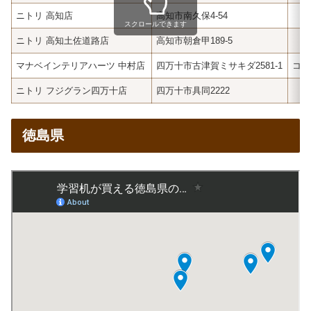
ニトリ 高知店
高知市南久保4-54
スクロールできます
ニトリ 高知土佐道路店
高知市朝倉甲189-5
マナベインテリアハーツ 中村店
四万十市古津賀ミサキダ2581-1
コイ
ニトリ フジグラン四万十店
四万十市具同2222
徳島県