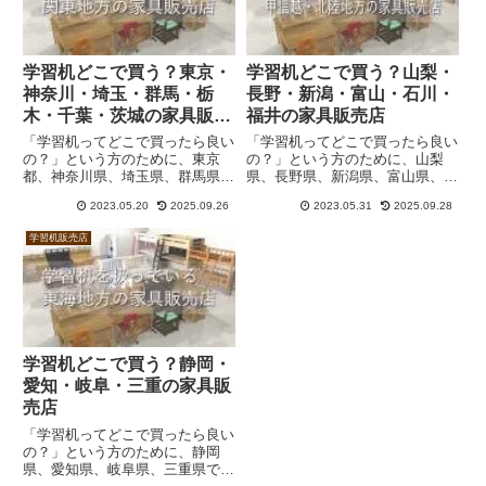
学習机どこで買う？東京・
学習机どこで買う？山梨・
神奈川・埼玉・群馬・栃
長野・新潟・富山・石川・
木・千葉・茨城の家具販売
福井の家具販売店
店
「学習机ってどこで買ったら良い
「学習机ってどこで買ったら良い
の？」という方のために、東京
の？」という方のために、山梨
都、神奈川県、埼玉県、群馬県、
県、長野県、新潟県、富山県、石
栃木県、千葉県、茨城県で学習机
川県、福井県で学習机を扱ってい
2023.05.20
2025.09.26
2023.05.31
2025.09.28
を扱っている家具販売店を一覧に
る家具販売店の一覧を作成しまし
してみました。コイズミ、カリモ
た。コイズミ、カリモク、浜本工
学習机販売店
ク、浜本工芸ほか、ニトリ、
芸ほか、ニトリ、IKEA、アクタ
IKEA、アクタスなど。
スなど。
学習机どこで買う？静岡・
愛知・岐阜・三重の家具販
売店
「学習机ってどこで買ったら良い
の？」という方のために、静岡
県、愛知県、岐阜県、三重県で学