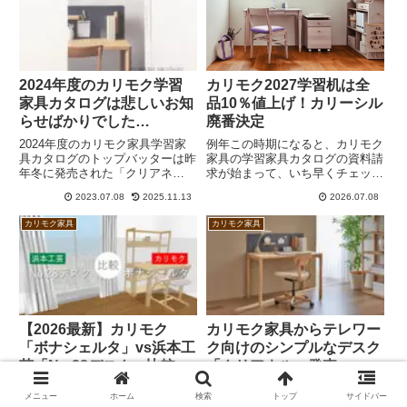
2024年度のカリモク学習
カリモク2027学習机は全
家具カタログは悲しいお知
品10％値上げ！カリーシル
らせばかりでした…
廃番決定
2024年度のカリモク家具学習家
例年この時期になると、カリモク
具カタログのトップバッターは昨
家具の学習家具カタログの資料請
年冬に発売された「クリアネ
求が始まって、いち早くチェック
ル」。「グランディ」と「パーチ
したい私としてはシレッと一般ユ
2023.07.08
2025.11.13
2026.07.08
ャー」が2024年3月を以って受注
ーザーに交じってフォームを入力
停止となることが公表されていま
し、カタログを送ってもらうとい
カリモク家具
カリモク家具
す。値上げは概ね1～3割となり
うのが恒例になっておりました。
ました。
しかし、今年はなかなか資料請
求...
【2026最新】カリモク
カリモク家具からテレワー
「ボナシェルタ」vs浜本工
ク向けのシンプルなデスク
芸「No.28デスク」比較
「クリアネル」発売
カリモク家具の「ボナシェルタ」
カリモク家具から
メニュー
ホーム
検索
トップ
サイドバー
と浜本工芸の「No.28デスク＋書
「CLEARNEL（クリアネル）」