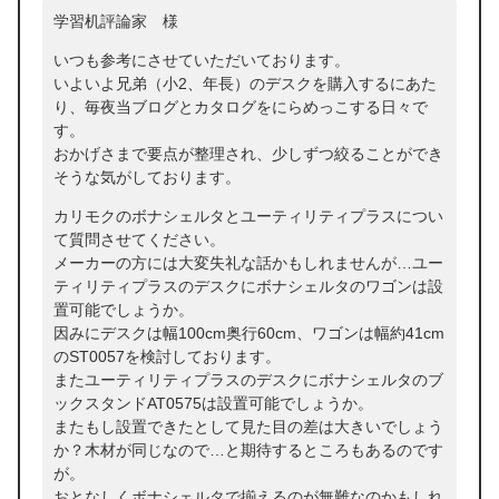
学習机評論家 様
いつも参考にさせていただいております。
いよいよ兄弟（小2、年長）のデスクを購入するにあた
り、毎夜当ブログとカタログをにらめっこする日々で
す。
おかげさまで要点が整理され、少しずつ絞ることができ
そうな気がしております。
カリモクのボナシェルタとユーティリティプラスについ
て質問させてください。
メーカーの方には大変失礼な話かもしれませんが…ユー
ティリティプラスのデスクにボナシェルタのワゴンは設
置可能でしょうか。
因みにデスクは幅100cm奥行60cm、ワゴンは幅約41cm
のST0057を検討しております。
またユーティリティプラスのデスクにボナシェルタのブ
ックスタンドAT0575は設置可能でしょうか。
またもし設置できたとして見た目の差は大きいでしょう
か？木材が同じなので…と期待するところもあるのです
が。
おとなしくボナシェルタで揃えるのが無難なのかもしれ