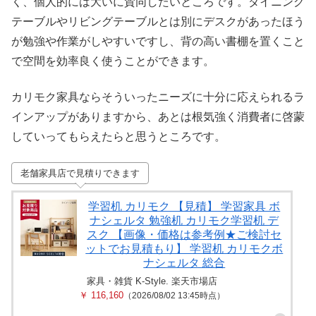
く、個人的には大いに賛同したいところです。ダイニング
テーブルやリビングテーブルとは別にデスクがあったほう
が勉強や作業がしやすいですし、背の高い書棚を置くこと
で空間を効率良く使うことができます。
カリモク家具ならそういったニーズに十分に応えられるラ
インアップがありますから、あとは根気強く消費者に啓蒙
していってもらえたらと思うところです。
老舗家具店で見積りできます
学習机 カリモク 【見積】 学習家具 ボ
ナシェルタ 勉強机 カリモク学習机 デ
スク 【画像・価格は参考例★ご検討セ
ットでお見積もり】 学習机 カリモクボ
ナシェルタ 総合
家具・雑貨 K-Style. 楽天市場店
￥ 116,160
（2026/08/02 13:45時点）