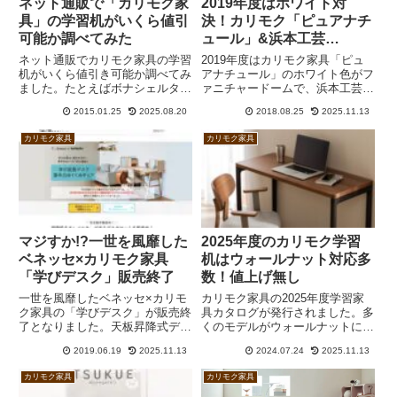
ネット通販で「カリモク家
2019年度はホワイト対
具」の学習机がいくら値引
決！カリモク「ピュアナチ
可能か調べてみた
ュール」&浜本工芸
「No.09」
ネット通販でカリモク家具の学習
2019年度はカリモク家具「ピュ
机がいくら値引き可能か調べてみ
アナチュール」のホワイト色がフ
ました。たとえばボナシェルタの
ァニチャードームで、浜本工芸の
110110×60cm（ST3578）の場
「No.09デスク」ホワイト色が島
2015.01.25
2025.08.20
2018.08.25
2025.11.13
合、楽天市場では最大約33％相
忠ホームズで販売されます。高級
当の値引率。Yahoo!ショッピン
材であるオークやナラを白く塗り
カリモク家具
カリモク家具
グでは最大約16％となります。
潰すというのはある意味で最高の
贅沢ですね。
マジすか!?一世を風靡した
2025年度のカリモク学習
ベネッセ×カリモク家具
机はウォールナット対応多
「学びデスク」販売終了
数！値上げ無し
一世を風靡したベネッセ×カリモ
カリモク家具の2025年度学習家
ク家具の「学びデスク」が販売終
具カタログが発行されました。多
了となりました。天板昇降式デス
くのモデルがウォールナットに対
クの人気がなくなったことが最大
応しました。今年度の値上げはあ
2019.06.19
2025.11.13
2024.07.24
2025.11.13
の原因でしょう。奥行可変の広さ
りません。かつて人気上位の常連
成長タイプの投入でも再起を図る
だったスパイオキッズが2025年3
カリモク家具
カリモク家具
ことができませんでした。
月で販売終了となります。