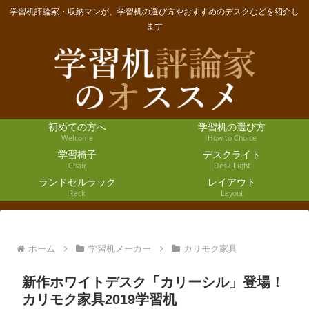
学習机評論家・収納マンが、学習机の選び方やおすすめのデスクなどを紹介し
ます
初めての方へ
学習机の選び方
Welcome
How to Choice
学習椅子
デスクライト
Chair
Desk Light
ランドセルラック
レイアウト
Rack
Layout
ホーム
学習机メーカー
カリモク家具
新作ホワイトデスク「カリーシル」登場！
カリモク家具2019学習机