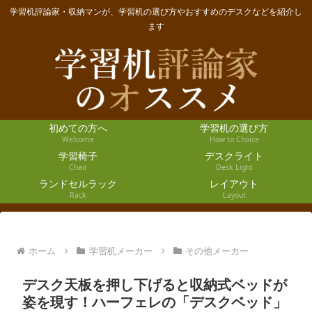
学習机評論家・収納マンが、学習机の選び方やおすすめのデスクなどを紹介し
ます
初めての方へ
学習机の選び方
Welcome
How to Choice
学習椅子
デスクライト
Chair
Desk Light
ランドセルラック
レイアウト
Rack
Layout
ホーム
学習机メーカー
その他メーカー
デスク天板を押し下げると収納式ベッドが
姿を現す！ハーフェレの「デスクベッド」