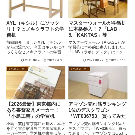
XYL（キシル）にソック
マスターウォールが学習机
リ！？ヒノキクラフトの学
に本格参入！？「LAB」
習机
&「KAKTAS」等
前回紹介しましたXYL（キシル）
マスターウォール（AKASE）が
からの流れで、今回はキシルにそ
学習机に本格的に参入しました。
っくりなヒノキクラフトの学習机
「LAB（ラボ）デスク」はアクタ
を紹介したいと思います。同じく
スの「リピア」などに似た感じ。
2015.09.26
2024.04.30
2021.09.29
2024.07.15
静岡！キシルとヒノキクラフトは
「KAKTAS（カクタス）デスク」
材質も仕様も瓜二つキシル（浜松
は棚と机を組み合わせることでL
その他メーカー
その他メーカー
市）とヒノキクラフト（静岡市）
型レイアウトなど様々な配置にす
はともに静岡県のメーカーで、...
ることができます。
【2026最新】東京都内に
アマゾン売れ筋ランキング
ある書斎家具メーカー！
1位のデスクワゴン
「小島工芸」の学習机
「WF036753」買ってみた
小島工芸は東京都江戸川区に本社
アマゾン売れ筋ランキング1位の
を置く書斎家具専門の国産家具メ
デスクワゴン「WF036753」買っ
ーカーです。学習机や書棚は茨城
てみました。アマゾンではOSJと