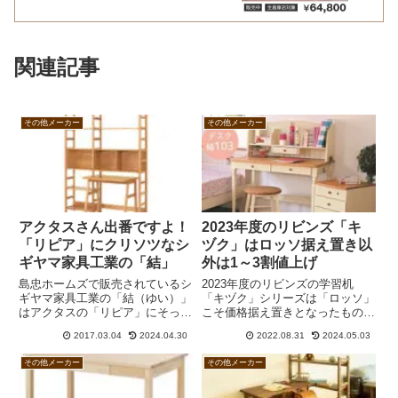
関連記事
その他メーカー
その他メーカー
アクタスさん出番ですよ！
2023年度のリビンズ「キ
「リピア」にクリソツなシ
ヅク」はロッソ据え置き以
ギヤマ家具工業の「結」
外は1～3割値上げ
島忠ホームズで販売されているシ
2023年度のリビンズの学習机
ギヤマ家具工業の「結（ゆい）」
「キヅク」シリーズは「ロッソ」
はアクタスの「リピア」にそっく
こそ価格据え置きとなったもの
りです。リピアはオークのウレタ
の、ほかは概ね1～3割の値上げ
2017.03.04
2024.04.30
2022.08.31
2024.05.03
ン塗装、結はヒノキのオイル塗装
となりました。2022年度に続く
ですが、どちらも丸棒をモチーフ
大幅値上げでますます厳しい状況
その他メーカー
その他メーカー
にしたデザインが似ていると思い
になってきていると感じます。
ます。