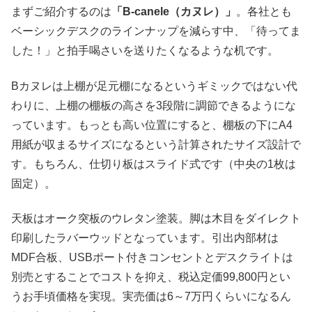
まずご紹介するのは
「B-canele（カヌレ）」
。各社とも
ベーシックデスクのラインナップを減らす中、「待ってま
した！」と拍手喝さいを送りたくなるような机です。
Bカヌレは上棚が足元棚になるというギミックではない代
わりに、上棚の棚板の高さを3段階に調節できるようにな
っています。もっとも高い位置にすると、棚板の下にA4
用紙が収まるサイズになるという計算されたサイズ設計で
す。もちろん、仕切り板はスライド式です（中央の1枚は
固定）。
天板はオーク突板のウレタン塗装。脚は木目をダイレクト
印刷したラバーウッドとなっています。引出内部材は
MDF合板、USBポート付きコンセントとデスクライトは
別売とすることでコストを抑え、税込定価99,800円とい
うお手頃価格を実現。実売価は6～7万円くらいになるん