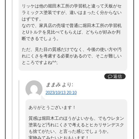
リッケは他の堀田木工所の学習机と違って天板がセ
ラミックス塗装ですが、違いはまったく分からない
はずです。
なので、家具店の売場で普通に堀田木工所の学習机
とUトルテを見比べてもらえば、どちらが好みか判
断できるでしょう。
ただ、見た目の質感だけでなく、今後の使い方や汚
れにくさを考慮する必要があるので、そこが難しい
ところですよね^^;
返信
ままみ
より:
2023/10/13 20:10
ありがとうございます！
質感は堀田木工のほうがよいかも、でもウレタン
塗装など汚れにくさで考えるとヒカリサンデスク
も捨てがたい、と言った感じでしょうか。
実物みてみたいとおもいます！