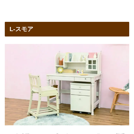
L-スモア