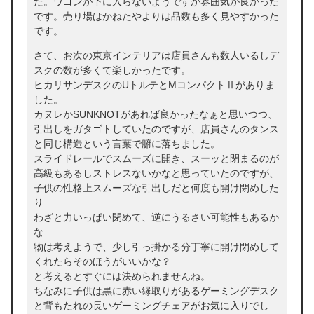
た。ワゴンが下に入らないようですが雰囲気が良かった
です。売り場はかねたやよりは品数も多く見やすかった
です。
さて、お次の東京インテリアは店員さんも数人いるしデ
スクの数が多くて楽しかったです。
ヒカリサンデスクのUトルテとMコンパクトⅡがありま
した。
カヌレかSUNKNOTがあれば良かったなぁと思いつつ、
引出しをガタゴトしていたのですが、店員さんのタンス
と同じ構造という言葉で腑に落ちました。
スライドレールでスムーズに開き、スーッと閉まるのが
高級もあるしストレスないかなと思っていたのですが、
子供の性格上スムーズな引出しだと何度も開け閉めした
り
わざと力いっぱい閉めて、逆にうるさい可能性もあるか
な…
物は考えようで、少し引っ掛かる分丁寧に開け閉めして
くれたらそのほうがいいかな？
と考えるとすぐには決められませんね。
ちなみに子供は黒に赤い縁取りがあるゲーミングデスク
と背もたれの長いゲーミングチェアがお気に入りでし