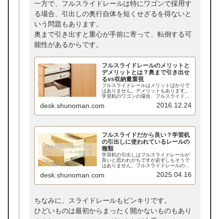
一方で、フルスライドレールは特にワゴンで採用す
る場合、引出しの奥行自体を短くせざるを得ないと
いう問題もあります。
奥まで引き出すと重心が手前に寄って、転倒する可
能性があるからです。
フルスライドレールのメリットと
デメリットとは？奥まで引き出せ
るvs収納量重視
フルスライドレールはメリットばかりで
はありません。デメリットもあります。
学習机のワゴンの場合、フルスライドレ
ールで引出しを奥まで引き出せるように
2016.12.24
desk.shunoman.com
すると、ワゴンが手前に倒れてしまう可
能性があります。そのため引出しの奥行
を敢えて短く作らないといけないことも
あるのです。
フルスライドだから良い？学習机
の引出しに使われているレールの
種類
学習机の引出しはフルスライドレールが
良いと思われがちですが必ずしもそうで
はありません。フルスライドレールのほ
うが一般的には丈夫ですが、引出しの奥
2025.04.16
desk.shunoman.com
行を短くせざるを得ないケースもありま
す。また、国産高級品はスライドレール
なしでもスムーズに開閉できますし、変
形するリスクがなく、グリスアップする
必要もありません。
ちなみに、スライドレールもピンキリです。
ひどいものは最初からまったく開かないものもあり