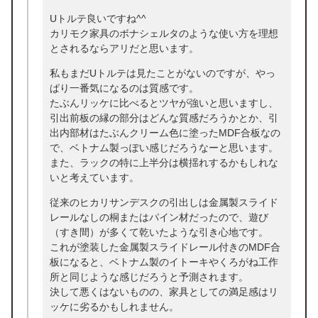
Uトルテ良いですね^^
カリモク家具のボナシェルタのような使い方を理想
とされるならアリだと思います。
私もまだUトルテは見たことがないのですが、やっ
ぱり一番気になるのは質感です。
たぶんリッケに比べるとツヤが強いと思いますし、
引出前板の縁の部分はどんな質感だろうかとか、引
出内部材はたぶんクリーム色に塗ったMDF合板なの
で、ベトナム製っぽい感じだろうなーと思います。
また、ラックの特に上半分は横揺れするかもしれな
いと考えています。
従来のヒカリサンデスクの引出しは金属製スライド
レールなしの桐またはパイン材だったので、遊び
（すき間）が多くて乾いたような引き心地です。
これが塗装した金属製スライドレール付きのMDF合
板になると、ベトナム製のイトーキやくろがね工作
所と同じような感じだろうと予測されます。
決して悪くはないものの、家具としての満足感はリ
ッケに劣るかもしれません。