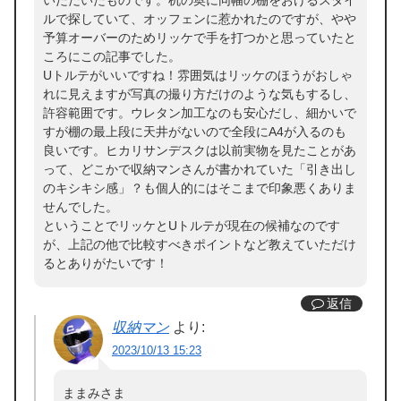
いただいたものです。机の奥に同幅の棚をおけるスタイ
ルで探していて、オッフェンに惹かれたのですが、やや
予算オーバーのためリッケで手を打つかと思っていたと
ころにこの記事でした。
Uトルテがいいですね！雰囲気はリッケのほうがおしゃ
れに見えますが写真の撮り方だけのような気もするし、
許容範囲です。ウレタン加工なのも安心だし、細かいで
すが棚の最上段に天井がないので全段にA4が入るのも
良いです。ヒカリサンデスクは以前実物を見たことがあ
って、どこかで収納マンさんが書かれていた「引き出し
のキシキシ感」？も個人的にはそこまで印象悪くありま
せんでした。
ということでリッケとUトルテが現在の候補なのです
が、上記の他で比較すべきポイントなど教えていただけ
るとありがたいです！
返信
収納マン
より:
2023/10/13 15:23
ままみさま