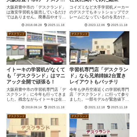
ンド」
大阪府豊中市の「デスクランド」
コイズミなど大手学習机メーカー
は激安学習机を販売しているだけ
のデスクでもネットショップでク
ではありません。廃番品やオリジ
レームになっているのを見かけま
ナル品など珍しいデスクが多数あ
す。ただ、メーカーの検品の不備
2016.08.28
2025.11.18
2023.12.06
2025.11.18
るだけでなく、組み替え式デスク
だけでなく配送の問題などの可能
が様々なパターンで展示されてい
性も考えられます。実際のところ
デスクランド
デスクランド
ます。まるで学習机のテーマパー
どうなのかデスクランドの社長に
クですよ。
聞いてみました。
イトーキの学習机がなくて
学習机専門店「デスクラン
も「デスクランド」はマニ
ド」なら兄弟姉妹2台置き
アック全開で頑張る！
レイアウトもバッチリ
大阪府豊中市の学習机専門店「デ
今年も伊丹空港近くの学習机専門
スクランド」に今年も行ってきま
店「デスクランド」に行って参り
した。残念ながらイトーキは在庫
ました。一部モデルが緊急値下げ
限りで入荷予定なし。コイズミフ
ということで驚いたのですが、ま
2019.09.14
2025.11.18
2021.12.18
2025.11.18
ァニテックがメインとなります
さかの大量仕入れで激安価格を実
が、キャスターの仕様などが変わ
現していることが分かりました。
デスクランド
デスクランド
ったことを教えられて驚きまし
ほか、CDファーストをきょうだ
た。
いで2台並べる場合のレイアウト
についても勉強させていただきま
した。