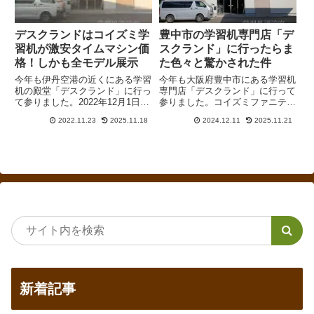
デスクランドはコイズミ学
豊中市の学習机専門店「デ
習机が激安タイムマシン価
スクランド」に行ったらま
格！しかも全モデル展示
た色々と驚かされた件
今年も伊丹空港の近くにある学習
今年も大阪府豊中市にある学習机
机の殿堂「デスクランド」に行っ
専門店「デスクランド」に行って
て参りました。2022年12月1日か
参りました。コイズミファニテッ
らコイズミファニテックの学習机
クの「OD1-woody」ハイタイプ
2022.11.23
2025.11.18
2024.12.11
2025.11.21
は再値上げとなりますが、デスク
は昇降ワゴン継続、「ファリス」
ランドでは在庫がある机に関して
のWO色がなくなるらしいなど衝
は値上げ前の激安価格で購入でき
撃の事実が明らかに。
ます。
新着記事