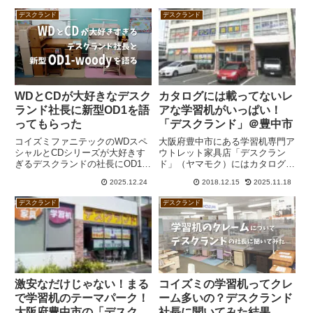
デスクランド
デスクランド
WDとCDが大好きなデスク
カタログには載ってないレ
ランド社長に新型OD1を語
アな学習机がいっぱい！
ってもらった
「デスクランド」＠豊中市
コイズミファニテックのWDスペ
大阪府豊中市にある学習机専門ア
シャルとCDシリーズが大好きす
ウトレット家具店「デスクラン
ぎるデスクランドの社長にOD1-
ド」（ヤマモク）にはカタログに
woodyが幅95cmになった感想を
は載っていないレアな学習机が所
2025.12.24
2018.12.15
2025.11.18
伺いました。私がOD1-woodyを
狭しと並んでいます。コイズミフ
価格訴求や競合回避が目的の商品
ァニテック、イトーキ、オカム
デスクランド
デスクランド
と捉えていたのに対し、社長は純
ラ、堀田木工所、カリモク家具、
粋にWDスペシャルとCDシリーズ
浜本工芸の激安デスクがいっぱい
との違いという部分にフォーカス
です。
されているんですねー。
激安なだけじゃない！まる
コイズミの学習机ってクレ
で学習机のテーマパーク！
ーム多いの？デスクランド
大阪府豊中市の「デスクラ
社長に聞いてみた結果