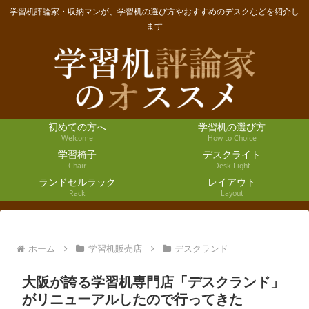
学習机評論家・収納マンが、学習机の選び方やおすすめのデスクなどを紹介し
ます
初めての方へ
学習机の選び方
Welcome
How to Choice
学習椅子
デスクライト
Chair
Desk Light
ランドセルラック
レイアウト
Rack
Layout
ホーム
学習机販売店
デスクランド
大阪が誇る学習机専門店「デスクランド」
がリニューアルしたので行ってきた