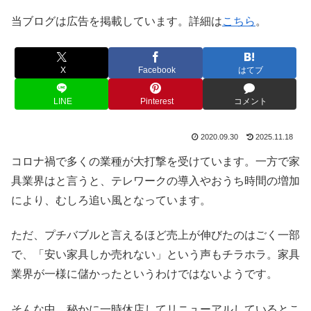
当ブログは広告を掲載しています。詳細は
こちら
。
X
Facebook
はてブ
LINE
Pinterest
コメント
2020.09.30
2025.11.18
コロナ禍で多くの業種が大打撃を受けています。一方で家
具業界はと言うと、テレワークの導入やおうち時間の増加
により、むしろ追い風となっています。
ただ、プチバブルと言えるほど売上が伸びたのはごく一部
で、「安い家具しか売れない」という声もチラホラ。家具
業界が一様に儲かったというわけではないようです。
そんな中、秘かに一時休店してリニューアルしているとこ