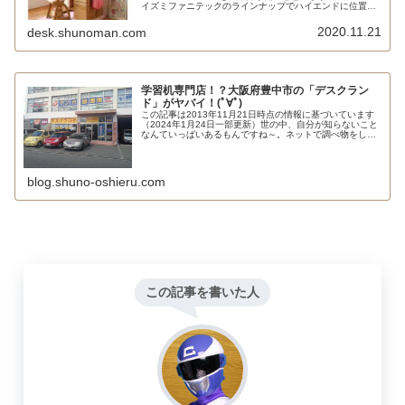
イズミファニテックのラインナップでハイエンドに位置す
るWDスペシャルは天板がナラ突板で質感が良く、収納力
が大きく、レイアウトパターンが豊富なのが魅力です。
2020.11.21
desk.shunoman.com
学習机専門店！？大阪府豊中市の「デスクラン
ド」がヤバイ！(ﾟ∀ﾟ)
この記事は2013年11月21日時点の情報に基づいています
（2024年1月24日一部更新）世の中、自分が知らないこと
なんていっぱいあるもんですね～。ネットで調べ物をして
いたら、たまたま見つけた、「学習机の専門店・デスクラ
ンド」。ホームページ...
blog.shuno-oshieru.com
この記事を書いた人