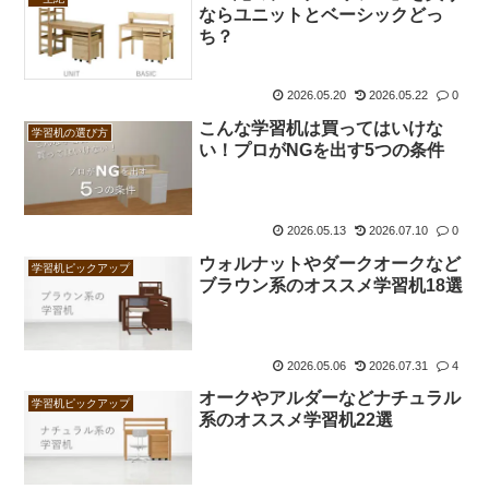
ならユニットとベーシックどっ
ち？
2026.05.20
2026.05.22
0
こんな学習机は買ってはいけな
学習机の選び方
い！プロがNGを出す5つの条件
2026.05.13
2026.07.10
0
ウォルナットやダークオークなど
学習机ピックアップ
ブラウン系のオススメ学習机18選
2026.05.06
2026.07.31
4
オークやアルダーなどナチュラル
学習机ピックアップ
系のオススメ学習机22選