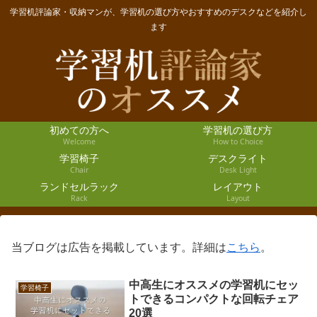
学習机評論家・収納マンが、学習机の選び方やおすすめのデスクなどを紹介し
ます
初めての方へ
学習机の選び方
Welcome
How to Choice
学習椅子
デスクライト
Chair
Desk Light
ランドセルラック
レイアウト
Rack
Layout
当ブログは広告を掲載しています。詳細は
こちら
。
中高生にオススメの学習机にセッ
学習椅子
トできるコンパクトな回転チェア
20選