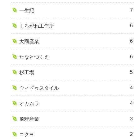
7
一生紀
6
くろがね工作所
6
大商産業
6
たなとつくえ
5
杉工場
4
ウィドゥスタイル
4
オカムラ
3
飛騨産業
2
コクヨ