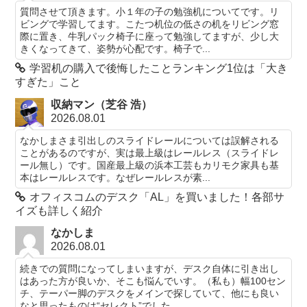
質問させて頂きます。小１年の子の勉強机についてです。リ
ビングで学習してます。こたつ机位の低さの机をリビング窓
際に置き、牛乳パック椅子に座って勉強してますが、少し大
きくなってきて、姿勢が心配です。椅子で...
学習机の購入で後悔したことランキング1位は「大き
すぎた」こと
収納マン（芝谷 浩）
2026.08.01
なかしまさま引出しのスライドレールについては誤解される
ことがあるのですが、実は最上級はレールレス（スライドレ
ール無し）です。国産最上級の浜本工芸もカリモク家具も基
本はレールレスです。なぜレールレスが素...
オフィスコムのデスク「AL」を買いました！各部サ
イズも詳しく紹介
なかしま
2026.08.01
続きでの質問になってしまいますが、デスク自体に引き出し
はあった方が良いか、そこも悩んでいす。（私も）幅100セン
チ、テーパー脚のデスクをメインで探していて、他にも良い
なと思ったものは“セレクト”でした...