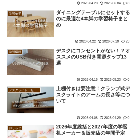
2026.04.29
2026.06.04
8
ダイニングテーブルにセットする
学習椅子
のに最適な4本脚の学習椅子まと
め
2026.04.22
2026.07.19
23
デスクにコンセントがない！？オ
学習環境
ススメのUSB付き電源タップ13
選
2026.04.15
2026.05.23
0
上棚付きは要注意！クランプ式デ
デスクライト・照明器具
スクライトのアームの長さ等につ
いて
2026.04.08
2026.04.29
0
2026年度総括と2027年度の学習
おしらせ
机メーカー＆販売店の年間予定