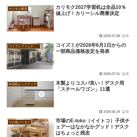
カリモク2027学習机は全品10％
カリモク家具
値上げ！カリーシル廃番決定
2026.07.08
0
コイズミが2026年6月1日からの
コイズミファニテック
一部商品価格改定を発表
2026.07.01
0
木製よりコスパ良い！デスク用
学習机ピックアップ
「スチールワゴン」11選
2026.06.24
0
市場のE-toko（イイトコ）子供チ
その他メーカー
ェアーはなかなかグッド！デスク
はちょっと残念